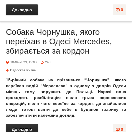
Докладно
0
Собака Чорнушка, якого
переїхав в Одесі Mercedes,
збирається за кордон
18-04-2023, 15:00
248
Одесская жизнь
15-річний собака на прізвисько “Чорнушка”, якого
переїхав водій “Мерседеса” в одному з дворів Одеси
місяць тому, вирушить до Польщі. Наразі вона
проходить реабілітацію після трьох перенесених
операцій, після чого переїде за кордон, де знайшлися
люди, готові взяти до себе в будинок тварину та
забезпечити їй належний догляд.
Докладно
0