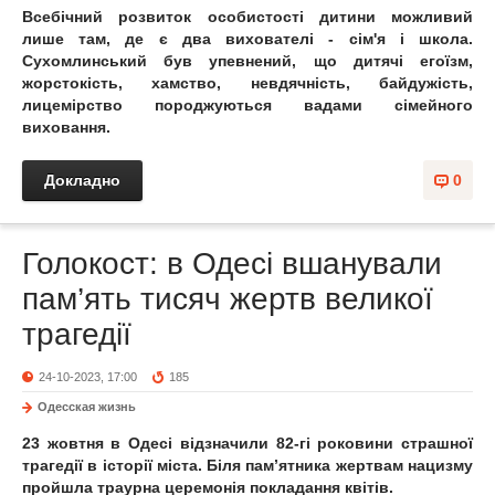
Всебічний розвиток особистості дитини можливий
лише там, де є два вихователі - сім'я і школа.
Сухомлинський був упевнений, що дитячі егоїзм,
жорстокість, хамство, невдячність, байдужість,
лицемірство породжуються вадами сімейного
виховання.
Докладно
0
Голокост: в Одесі вшанували
пам’ять тисяч жертв великої
трагедії
24-10-2023, 17:00
185
Одесская жизнь
23 жовтня в Одесі відзначили 82-гі роковини страшної
трагедії в історії міста. Біля пам’ятника жертвам нацизму
пройшла траурна церемонія покладання квітів.