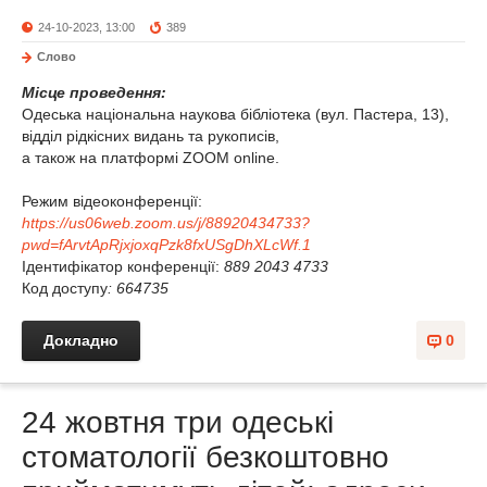
24-10-2023, 13:00
389
Слово
Місце проведення:
Одеська національна наукова бібліотека (вул. Пастера, 13),
відділ рідкісних видань та рукописів,
а також на платформі ZOOM online.
Режим відеоконференції:
https
://
us
06
web
.
zoom
.
us
/
j
/88920434733?
pwd
=
fArvtApRjxjoxqPzk
8
fxUSgDhXLcWf
.1
Ідентифікатор конференції:
889 2043 4733
Код доступу
: 664735
Докладно
0
24 жовтня три одеські
стоматології безкоштовно