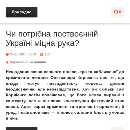
Докладно
0
Чи потрібна поствоєнній
Україні міцна рука?
24-10-2023, 15:00
215
Чорноморські новини
Нещодавня заява першого віцеспікера та наближеної до
президента людини Олександра Корнієнка про те, що
влада тестує президентську модель, доволі
неоднозначна, але небезпідставна. Хоч би скільки сам
Корнієнко потім пояснював, що його слова вирвані з
контексту, але ж він лише констатував фактичний стан
справ. Адже зараз президент контролює і парламент, й
уряд. І найголовніше — очолює силовий блок в умовах
війни.