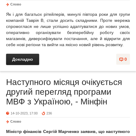
Слово
Як і для багатьох рітейлерів, минулі півтора роки для групи
компаній Таврія В, стали досить складними. Проте мережа
спромоглася не лише успішно адаптуватися до нових умов,
оперативно організувати безперебійну роботу своїх
магазинів, диверсифікувати постачання, але й відкрити для
себе нові регіони та вийти на якісно новий рівень розвитку.
Докладно
0
Наступного місяця очікується
другий перегляд програми
МВФ з Україною, - Мінфін
14-10-2023, 17:00
236
Слово
Міністр фінансів Сергій Марченко зая
вив, що наступного