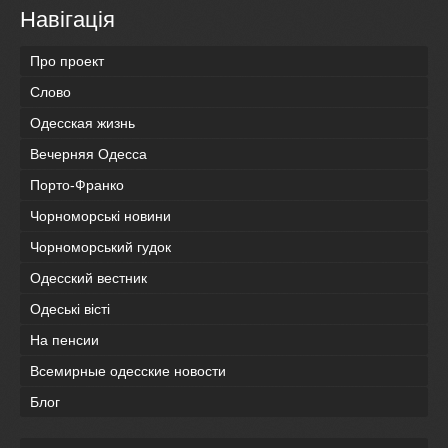
Навігація
Про проект
Слово
Одесская жизнь
Вечерняя Одесса
Порто-Франко
Чорноморські новини
Чорноморський гудок
Одесский вестник
Одеськi вiстi
На пенсии
Всемирные одесские новости
Блог