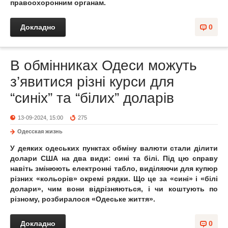
правоохоронним органам.
Докладно
0
В обмінниках Одеси можуть
з’явитися різні курси для
“синіх” та “білих” доларів
13-09-2024, 15:00
275
Одесская жизнь
У деяких одеських пунктах обміну валюти стали ділити
долари США на два види: сині та білі. Під цю справу
навіть змінюють електронні табло, виділяючи для купюр
різних «кольорів» окремі рядки. Що це за «сині» і «білі
долари», чим вони відрізняються, і чи коштують по
різному, розбиралося «Одеське життя».
Докладно
0