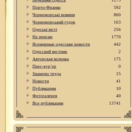
Вечерняя Одесса
1273
Порто-Франко
592
Чорноморські новини
860
Чорноморський гудок
163
Одеськi вiстi
256
На пенсии
1770
Всемирные одесские новости
442
Одесский вестник
2
Авторская колонка
175
Прес-кур’ер
0
Знамено труда
15
Новости
41
Публикации
10
Фотогалерея
40
Все публикации
13741