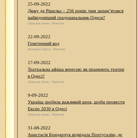
25-09-2022
Дюку де Рішельє – 256 років: чим запам’ятався
найвідоміший градоначальник Одеси?
(Одесская жизнь / Новости)
22-09-2022
Генетичний код
(Вечерняя Одесса / Новости)
17-09-2022
Театральна афіша вересня: як працюють театри
в Одесі?
(Одесская жизнь / Новости)
9-09-2022
Україна зробила важливий крок, щоби провести
Експо 2030 в Одесі
(Одесская жизнь / Новости)
31-08-2022
Анастасія Бондарчук відвідала Португалію, де