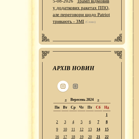
5-08-2026
Трамп відмовив
у додаткових ракетах ППО,
але переговори щодо Patriot
тривають - ЗМІ
(Слово)
АРХІВ НОВИН
«
Вересень 2024
»
Пн
Вт
Ср
Чт
Пт
Сб
Нд
1
2
3
4
5
6
7
8
9
10
11
12
13
14
15
16
17
18
19
20
21
22