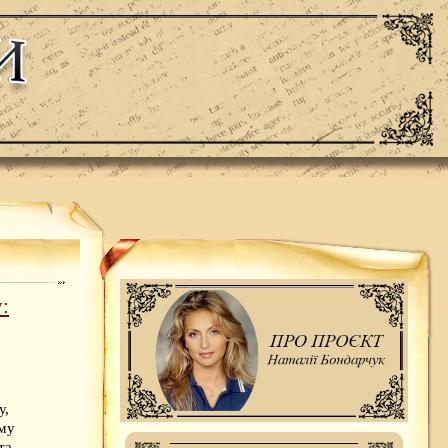
:
у,
ому
та