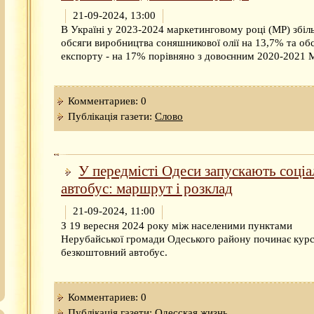
21-09-2024, 13:00
В Україні у 2023-2024 маркетинговому році (МР) збі
обсяги виробництва соняшникової олії на 13,7% та об
експорту - на 17% порівняно з довоєнним 2020-2021 
Комментариев: 0
Публікація газети:
Слово
У передмісті Одеси запускають соці
автобус: маршрут і розклад
21-09-2024, 11:00
З 19 вересня 2024 року між населеними пунктами
Нерубайської громади Одеського району починає кур
безкоштовний автобус.
Комментариев: 0
Публікація газети:
Одесская жизнь