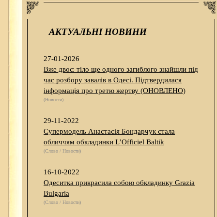
АКТУАЛЬНІ НОВИНИ
27-01-2026
Вже двоє: тіло ще одного загиблого знайшли під
час розбору завалів в Одесі. Підтвердилася
інформація про третю жертву (ОНОВЛЕНО)
(Новости)
29-11-2022
Супермодель Анастасія Бондарчук стала
обличчям обкладинки L’Officiel Baltik
(Слово / Новости)
16-10-2022
Одеситка прикрасила собою обкладинку Grazia
Bulgaria
(Слово / Новости)