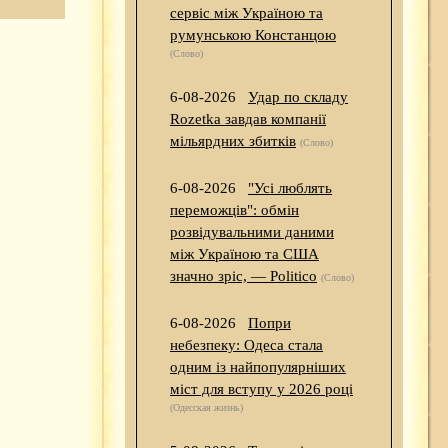
сервіс між Україною та
румунською Констанцою
(Слово)
6-08-2026
Удар по складу
Rozetka завдав компанії
мільярдних збитків
(Слово)
6-08-2026
"Усі люблять
переможців": обмін
розвідувальними даними
між Україною та США
значно зріс, — Politico
(Слово)
6-08-2026
Попри
небезпеку: Одеса стала
одним із найпопулярніших
міст для вступу у 2026 році
(Одесская жизнь)