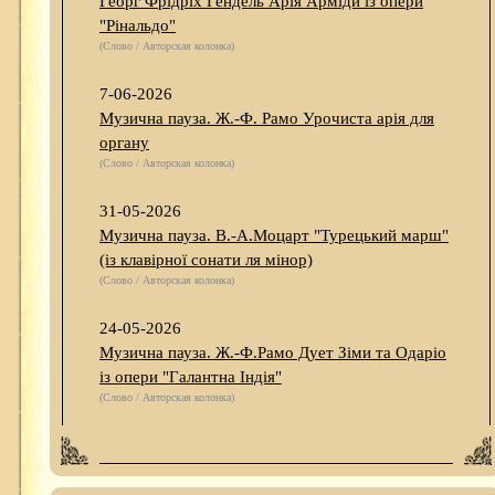
Георг Фрідріх Гендель Арія Арміди із опери
"Рінальдо"
(Слово / Авторская колонка)
7-06-2026
Музична пауза. Ж.-Ф. Рамо Урочиста арія для
органу
(Слово / Авторская колонка)
31-05-2026
Музична пауза. В.-А.Моцарт "Турецький марш"
(із клавірної сонати ля мінор)
(Слово / Авторская колонка)
24-05-2026
Музична пауза. Ж.-Ф.Рамо Дует Зіми та Одаріо
із опери "Галантна Індія"
(Слово / Авторская колонка)