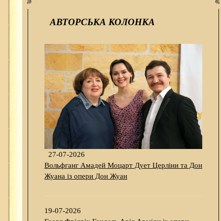
АВТОРСЬКА КОЛОНКА
27-07-2026
Вольфганг Амадей Моцарт Дует Церліни та Дон
Жуана із опери Дон Жуан
19-07-2026