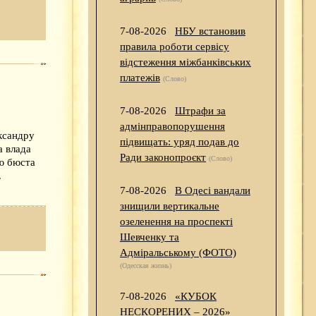
7-08-2026
НБУ встановив
правила роботи сервісу
відстеження міжбанківських
платежів
(Слово)
7-08-2026
Штрафи за
адмінправопорушення
ксандру
підвищать: уряд подав до
а влада
Ради законопроєкт
(Слово)
ю бюста
.
7-08-2026
В Одесі вандали
знищили вертикальне
озеленення на проспекті
Шевченку та
Адміральському (ФОТО)
(Одесская жизнь)
7-08-2026
«КУБОК
НЕСКОРЕНИХ – 2026»