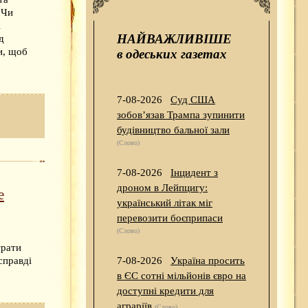
 Чи
і
НАЙВАЖЛИВІШЕ
д
и, щоб
в одеських газетах
7-08-2026
Суд США
зобов’язав Трампа зупинити
будівництво бальної зали
(Слово)
7-08-2026
Інцидент з
дроном в Лейпцигу:
е
український літак міг
перевозити боєприпаси
(Слово)
трати
7-08-2026
Україна просить
справді
в ЄС сотні мільйонів євро на
доступні кредити для
аграріїв
(Слово)