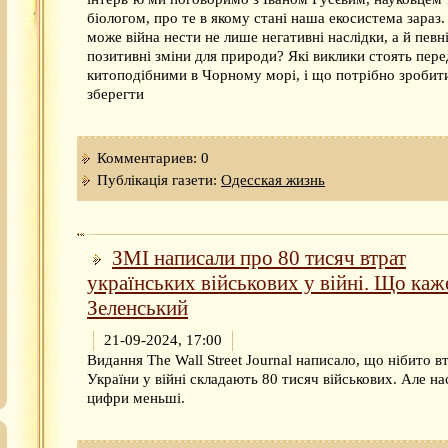
біологом, про те в якому стані наша екосистема зараз.
може війна нести не лише негативні наслідки, а й певн
позитивні зміни для природи? Які виклики стоять пере
китоподібними в Чорному морі, і що потрібно зробит
зберегти
Комментариев: 0
Публікація газети:
Одесская жизнь
ЗМІ написали про 80 тисяч втрат
українських військових у війні. Що каж
Зеленський
21-09-2024, 17:00
Видання The Wall Street Journal написало, що нібито в
України у війні складають 80 тисяч військових. Але на
цифри меньші.