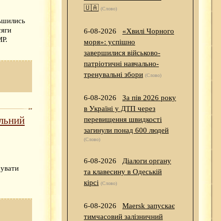
🇺🇦
(Слово)
льшились
сяги
6-08-2026
«Хвилі Чорного
МР.
моря»: успішно
завершилися військово-
патріотичні навчально-
тренувальні збори
(Слово)
6-08-2026
За пів 2026 року
в Україні у ДТП через
альний
перевищення швидкості
загинули понад 600 людей
(Слово)
6-08-2026
Діалоги органу
сувати
та клавесину в Одеській
кірсі
(Слово)
6-08-2026
Maersk запускає
тимчасовий залізничний