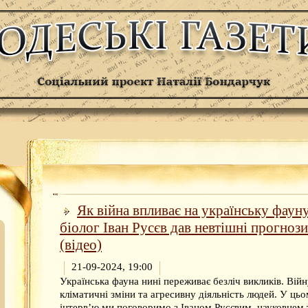
Як війна впливає на українську фауну
біолог Іван Русєв дав невтішні прогнози
(відео)
21-09-2024, 19:00
Українська фауна нині переживає безліч викликів. Війн
кліматичні зміни та агресивну діяльність людей. У ць
інтерв’ю ми поговоримо з Іваном Русєвим, науковцем 