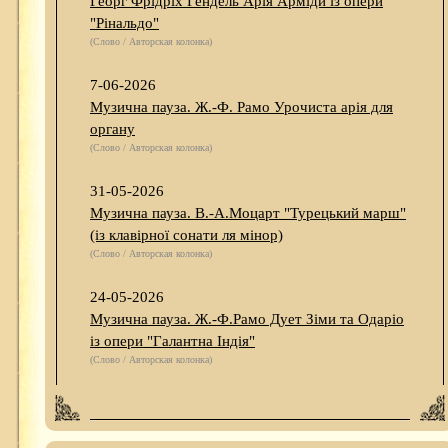
Георг Фрідріх Гендель Арія Арміди із опери
"Рінальдо"
(Слово / Авторская колонка)
7-06-2026
Музична пауза. Ж.-Ф. Рамо Урочиста арія для
органу
(Слово / Авторская колонка)
31-05-2026
Музична пауза. В.-А.Моцарт "Турецький марш"
(із клавірної сонати ля мінор)
(Слово / Авторская колонка)
24-05-2026
Музична пауза. Ж.-Ф.Рамо Дует Зіми та Одаріо
із опери "Галантна Індія"
(Слово / Авторская колонка)