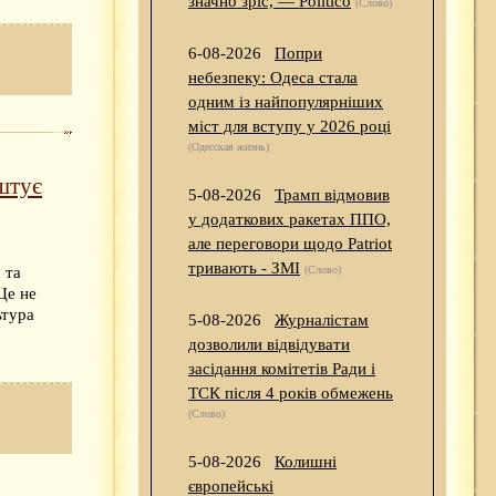
значно зріс, — Politico
(Слово)
6-08-2026
Попри
небезпеку: Одеса стала
одним із найпопулярніших
міст для вступу у 2026 році
(Одесская жизнь)
штує
5-08-2026
Трамп відмовив
у додаткових ракетах ППО,
але переговори щодо Patriot
тривають - ЗМІ
 та
(Слово)
Це не
ьтура
5-08-2026
Журналістам
дозволили відвідувати
засідання комітетів Ради і
ТСК після 4 років обмежень
(Слово)
5-08-2026
Колишні
європейські