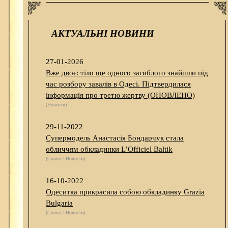
АКТУАЛЬНІ НОВИНИ
27-01-2026
Вже двоє: тіло ще одного загиблого знайшли під
час розбору завалів в Одесі. Підтвердилася
інформація про третю жертву (ОНОВЛЕНО)
(Новости)
29-11-2022
Супермодель Анастасія Бондарчук стала
обличчям обкладинки L’Officiel Baltik
(Слово / Новости)
16-10-2022
Одеситка прикрасила собою обкладинку Grazia
Bulgaria
(Слово / Новости)