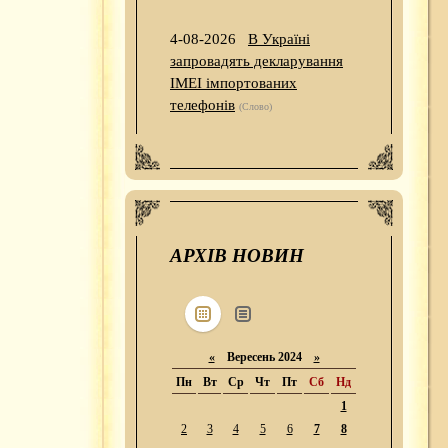
4-08-2026
В Україні
запровадять декларування
IMEI імпортованих
телефонів
(Слово)
АРХІВ НОВИН
«
Вересень 2024
»
Пн
Вт
Ср
Чт
Пт
Сб
Нд
1
2
3
4
5
6
7
8