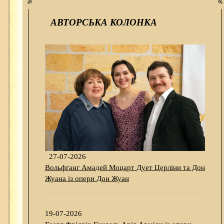
АВТОРСЬКА КОЛОНКА
27-07-2026
Вольфганг Амадей Моцарт Дует Церліни та Дон
Жуана із опери Дон Жуан
19-07-2026