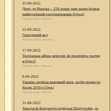
25-09-2022
Дюку де Рішельє – 256 років: чим запам’ятався
найвідоміший градоначальник Одеси?
(Одесская жизнь / Новости)
22-09-2022
Генетичний код
(Вечерняя Одесса / Новости)
17-09-2022
Театральна афіша вересня: як працюють театри
в Одесі?
(Одесская жизнь / Новости)
9-09-2022
Україна зробила важливий крок, щоби провести
Експо 2030 в Одесі
(Одесская жизнь / Новости)
31-08-2022
Анастасія Бондарчук відвідала Португалію, де