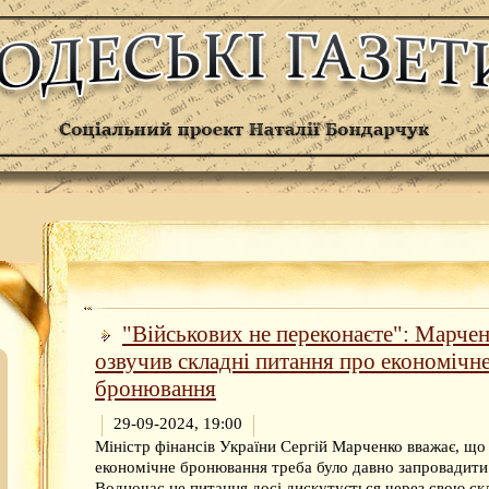
"Військових не переконаєте": Марче
озвучив складні питання про економічн
бронювання
29-09-2024, 19:00
Міністр фінансів України Сергій Марченко вважає, що
економічне бронювання треба було давно запровадити
Водночас це питання досі дискутується через свою скл