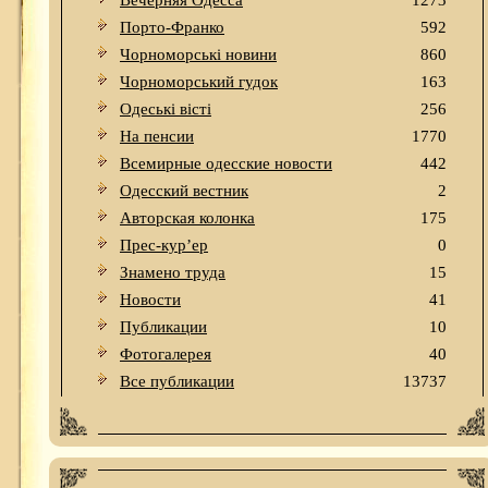
Вечерняя Одесса
1273
Порто-Франко
592
Чорноморські новини
860
Чорноморський гудок
163
Одеськi вiстi
256
На пенсии
1770
Всемирные одесские новости
442
Одесский вестник
2
Авторская колонка
175
Прес-кур’ер
0
Знамено труда
15
Новости
41
Публикации
10
Фотогалерея
40
Все публикации
13737