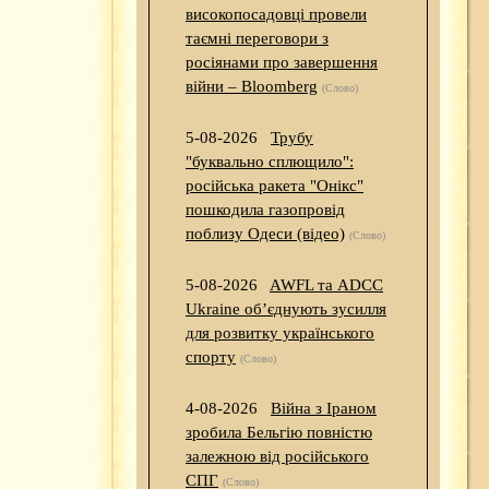
високопосадовці провели
таємні переговори з
росіянами про завершення
війни – Bloomberg
(Слово)
5-08-2026
Трубу
"буквально сплющило":
російська ракета "Онікс"
пошкодила газопровід
поблизу Одеси (відео)
(Слово)
5-08-2026
AWFL та ADCC
Ukraine об’єднують зусилля
для розвитку українського
спорту
(Слово)
4-08-2026
Війна з Іраном
зробила Бельгію повністю
залежною від російського
СПГ
(Слово)