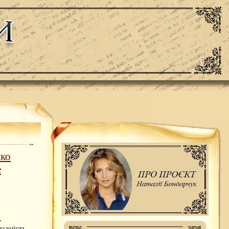
нко
е
.
адність.