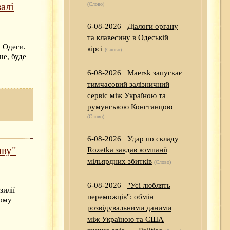
алі
(Слово)
6-08-2026
Діалоги органу
та клавесину в Одеській
і Одеси.
кірсі
(Слово)
ше, буде
6-08-2026
Maersk запускає
тимчасовий залізничний
сервіс між Україною та
румунською Констанцою
(Слово)
6-08-2026
Удар по складу
иву"
Rozetka завдав компанії
мільярдних збитків
(Слово)
6-08-2026
"Усі люблять
зилії
переможців": обмін
ьому
розвідувальними даними
між Україною та США