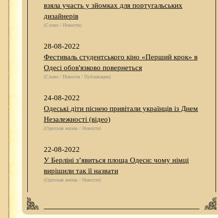
взяла участь у зйомках для португальських
дизайнерів
(Слово / Новости)
28-08-2022
Фестиваль студентського кіно «Перший крок» в
Одесі обов'язково повернеться
(Слово / Новости / Публикации)
24-08-2022
Одеські діти піснею привітали українців із Днем
Незалежності (відео)
(Одесская жизнь / Новости)
22-08-2022
У Берліні з’явиться площа Одеси: чому німці
вирішили так її назвати
(Одесская жизнь / Новости)