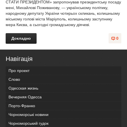
СТАТИ ПРЕЗИДЕНТОМ» запропонував президентську посаду
мені, Михайлові Поживанову, — українському політику,
народному депутату України чотирьох скликань, колишньому
міському голові міста Маріуполь, колишньому заступнику
мера Києва, а сьогодні громадському діячеві.
Докладно
0
Навігація
Про проект
Слово
Одесская жизнь
Вечерняя Одесса
Порто-Франко
Чорноморські новини
Чорноморський гудок