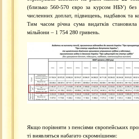
(близько 560-570 євро за курсом НБУ) без
численних доплат, підвищень, надбавок та к
Тим часом річна сума видатків становила
мільйони – 1 754 280 гривень.
Якщо порівняти з пенсіями європейських про
ті виявляться набагато скромнішими: