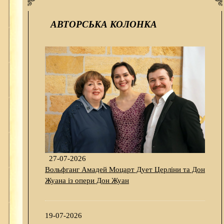
АВТОРСЬКА КОЛОНКА
27-07-2026
Вольфганг Амадей Моцарт Дует Церліни та Дон
Жуана із опери Дон Жуан
19-07-2026