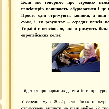
Коли ми говоримо про середню пенсі
пенсіонерів починають обурюватися і це 
Просто одні отримують копійки, а інші 
суми, і як результат – середня пенсія по
Україні є пенсіонери, які отримують біль
європейських колег.
І йдеться про народних депутатів та прокурор
У середньому за 2022 рік українські прокурор
отримували виплати на рівні майже 22 тис