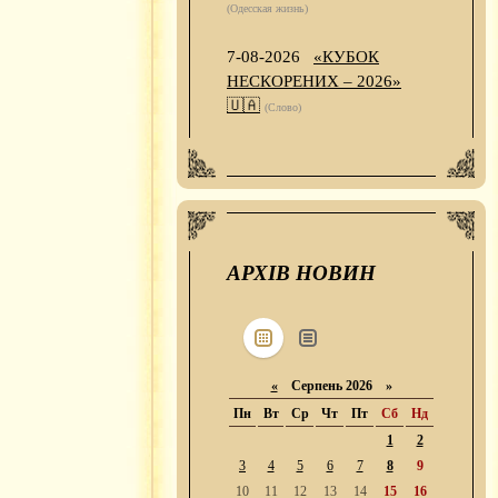
(Одесская жизнь)
7-08-2026
«КУБОК
НЕСКОРЕНИХ – 2026»
🇺🇦
(Слово)
АРХІВ НОВИН
«
Серпень 2026 »
Пн
Вт
Ср
Чт
Пт
Сб
Нд
1
2
3
4
5
6
7
8
9
10
11
12
13
14
15
16