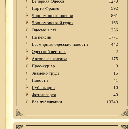
Вечерняя Одесса
1273
Порто-Франко
592
Чорноморські новини
861
Чорноморський гудок
163
Одеськi вiстi
256
На пенсии
1771
Всемирные одесские новости
442
Одесский вестник
2
Авторская колонка
175
Прес-кур’ер
0
Знамено труда
15
Новости
41
Публикации
10
Фотогалерея
40
Все публикации
13749