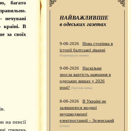
ю, багато
правильно.
НАЙВАЖЛИВІШЕ
– нечувані
в одеських газетах
 країні. В
ше за своїх
9-08-2026
Нова сторінка в
історії балтської лікарні
(Чорноморські новини)
9-08-2026
Наскільки
зросла вартість навчання в
одеських вишах у 2026
році?
(Одесская жизнь)
8-08-2026
В Україні не
залишилося жодної
ів.
неушкодженої
електростанції – Зеленський
и на пенсії
(Слово)
ячі гривень