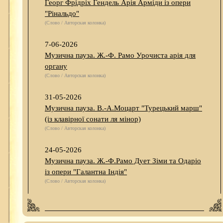
Георг Фрідріх Гендель Арія Арміди із опери
"Рінальдо"
(Слово / Авторская колонка)
7-06-2026
Музична пауза. Ж.-Ф. Рамо Урочиста арія для
органу
(Слово / Авторская колонка)
31-05-2026
Музична пауза. В.-А.Моцарт "Турецький марш"
(із клавірної сонати ля мінор)
(Слово / Авторская колонка)
24-05-2026
Музична пауза. Ж.-Ф.Рамо Дует Зіми та Одаріо
із опери "Галантна Індія"
(Слово / Авторская колонка)