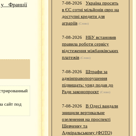
7-08-2026
Україна просить
у Франції
в ЄС сотні мільйонів євро на
доступні кредити для
аграріїв
(Слово)
7-08-2026
НБУ встановив
правила роботи сервісу
відстеження міжбанківських
платежів
(Слово)
7-08-2026
Штрафи за
адмінправопорушення
підвищать: уряд подав до
истрированный
Ради законопроєкт
(Слово)
а сайт под
7-08-2026
В Одесі вандали
знищили вертикальне
озеленення на проспекті
Шевченку та
Адміральському (ФОТО)