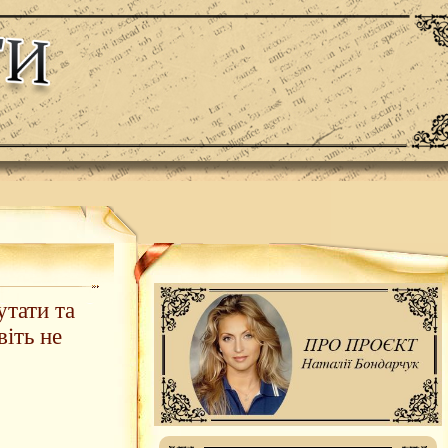
утати та
іть не