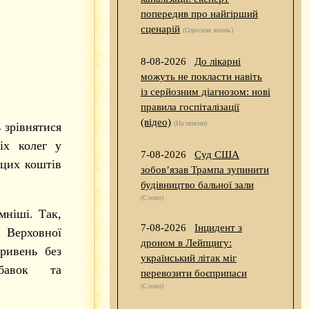
попередив про найгірший
сценарій
(Одесская жизнь)
8-08-2026
До лікарні
можуть не покласти навіть
із серйозним діагнозом: нові
правила госпіталізації
(відео)
(На пенсии)
 зрівнятися
іх колег у
7-08-2026
Суд США
 цих коштів
зобов’язав Трампа зупинити
будівництво бальної зали
(Слово)
мніші. Так,
7-08-2026
Інцидент з
а Верховної
дроном в Лейпцигу:
ривень без
український літак міг
дбавок та
перевозити боєприпаси
(Слово)