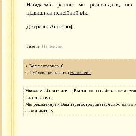
Нагадаємо, раніше ми розповідали,
що 
підвищили пенсійний вік.
Джерело:
Апостроф
Газета:
На пенсии
Комментариев: 0
Публикация газеты:
На пенсии
Уважаемый посетитель, Вы зашли на сайт как незарег
пользователь.
Мы рекомендуем Вам
зарегистрироваться
либо войти н
своим именем.