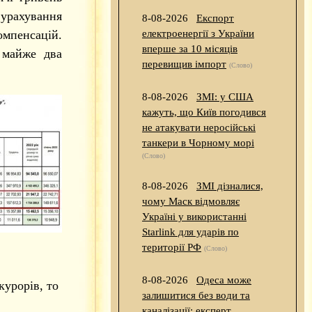
 урахування
8-08-2026
Експорт
омпенсацій.
електроенергії з України
вперше за 10 місяців
 майже два
перевищив імпорт
(Слово)
8-08-2026
ЗМІ: у США
кажуть, що Київ погодився
не атакувати неросійські
танкери в Чорному морі
(Слово)
8-08-2026
ЗМІ дізналися,
чому Маск відмовляє
Україні у використанні
Starlink для ударів по
території РФ
(Слово)
8-08-2026
Одеса може
курорів, то
залишитися без води та
каналізації: експерт