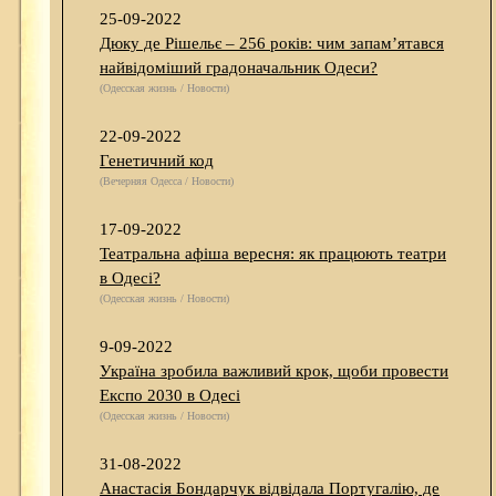
25-09-2022
Дюку де Рішельє – 256 років: чим запам’ятався
найвідоміший градоначальник Одеси?
(Одесская жизнь / Новости)
22-09-2022
Генетичний код
(Вечерняя Одесса / Новости)
17-09-2022
Театральна афіша вересня: як працюють театри
в Одесі?
(Одесская жизнь / Новости)
9-09-2022
Україна зробила важливий крок, щоби провести
Експо 2030 в Одесі
(Одесская жизнь / Новости)
31-08-2022
Анастасія Бондарчук відвідала Португалію, де