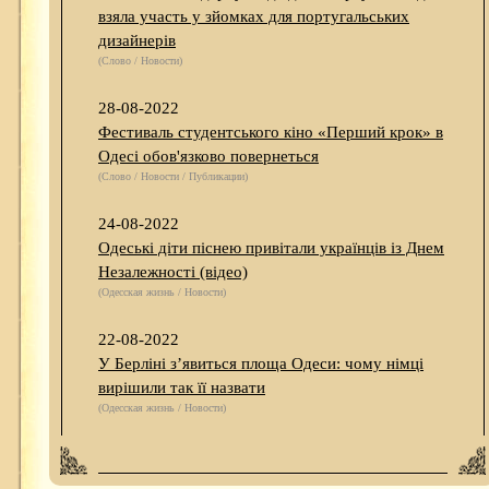
взяла участь у зйомках для португальських
дизайнерів
(Слово / Новости)
28-08-2022
Фестиваль студентського кіно «Перший крок» в
Одесі обов'язково повернеться
(Слово / Новости / Публикации)
24-08-2022
Одеські діти піснею привітали українців із Днем
Незалежності (відео)
(Одесская жизнь / Новости)
22-08-2022
У Берліні з’явиться площа Одеси: чому німці
вирішили так її назвати
(Одесская жизнь / Новости)