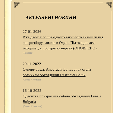
АКТУАЛЬНІ НОВИНИ
27-01-2026
Вже двоє: тіло ще одного загиблого знайшли під
час розбору завалів в Одесі. Підтвердилася
інформація про третю жертву (ОНОВЛЕНО)
(Новости)
29-11-2022
Супермодель Анастасія Бондарчук стала
обличчям обкладинки L’Officiel Baltik
(Слово / Новости)
16-10-2022
Одеситка прикрасила собою обкладинку Grazia
Bulgaria
(Слово / Новости)