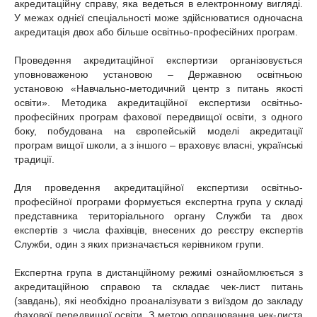
акредитаційну справу, яка ведеться в електронному вигляді.
У межах однієї спеціальності може здійснюватися одночасна
акредитація двох або більше освітньо-професійних програм.
Проведення акредитаційної експертизи організовується
уповноваженою установою – Державною освітньою
установою «Навчально-методичний центр з питань якості
освіти». Методика акредитаційної експертизи освітньо-
професійних програм фахової передвищої освіти, з одного
боку, побудована на європейській моделі акредитації
програм вищої школи, а з іншого – враховує власні, українські
традиції.
Для проведення акредитаційної експертизи освітньо-
професійної програми формується експертна група у складі
представника територіального органу Служби та двох
експертів з числа фахівців, внесених до реєстру експертів
Служби, один з яких призначається керівником групи.
Експертна група в дистанційному режимі ознайомлюється з
акредитаційною справою та складає чек-лист питань
(завдань), які необхідно проаналізувати з виїздом до закладу
фахової передвищої освіти. З метою опрацювання чек-листа