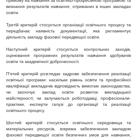
прийому на навчання за освітньо-професійною програмою та
визнання результатів навчання, отриманих в інших закладах
освіти.
Третій критерій стосується організації освітнього процесу та
передбачає наявність документації, яка регламентує
діяльність закладу фахової передвищої освіти.
Наступний критерій стосується контрольних заходів,
оцінювання програмних результатів навчання здобувачів
освіти та академічної доброчесності.
П’ятий критерій розглядає кадрове забезпечення реалізації
освітньої програми: наскільки рівень освіти та професійної
кваліфікації викладачів відповідають вимогам законодавства;
чи заохочує заклад освіти розвиток викладацької
майстерності; чи залучаються роботодавці, професіонали-
практики, експерти галузі до організації та реалізації
освітнього процесу.
Шостий критерій стосується освітнього середовища та
матеріальних ресурсів, зокрема забезпечення закладом
фахової передвищої освіти безпечних умов для навчання,