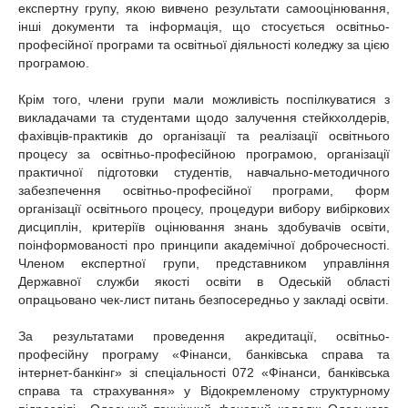
експертну групу, якою вивчено результати самооцінювання,
інші документи та інформація, що стосується освітньо-
професійної програми та освітньої діяльності коледжу за цією
програмою.
Крім того, члени групи мали можливість поспілкуватися з
викладачами та студентами щодо залучення стейкхолдерів,
фахівців-практиків до організації та реалізації освітнього
процесу за освітньо-професійною програмою, організації
практичної підготовки студентів, навчально-методичного
забезпечення освітньо-професійної програми, форм
організації освітнього процесу, процедури вибору вибіркових
дисциплін, критеріїв оцінювання знань здобувачів освіти,
поінформованості про принципи академічної доброчесності.
Членом експертної групи, представником управління
Державної служби якості освіти в Одеській області
опрацьовано чек-лист питань безпосередньо у закладі освіти.
За результатами проведення акредитації, освітньо-
професійну програму «Фінанси, банківська справа та
інтернет-банкінг» зі спеціальності 072 «Фінанси, банківська
справа та страхування» у Відокремленому структурному