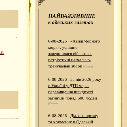
НАЙВАЖЛИВІШЕ
в одеських газетах
6-08-2026
«Хвилі Чорного
моря»: успішно
ли
завершилися військово-
патріотичні навчально-
тренувальні збори
(Слово)
6-08-2026
За пів 2026 року
в Україні у ДТП через
перевищення швидкості
загинули понад 600 людей
(Слово)
6-08-2026
Діалоги органу
та клавесину в Одеській