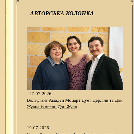
АВТОРСЬКА КОЛОНКА
27-07-2026
Вольфганг Амадей Моцарт Дует Церліни та Дон
Жуана із опери Дон Жуан
19-07-2026