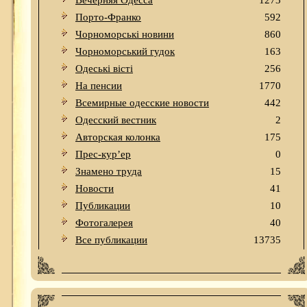
Вечерняя Одесса
1273
Порто-Франко
592
Чорноморські новини
860
Чорноморський гудок
163
Одеськi вiстi
256
На пенсии
1770
Всемирные одесские новости
442
Одесский вестник
2
Авторская колонка
175
Прес-кур’ер
0
Знамено труда
15
Новости
41
Публикации
10
Фотогалерея
40
Все публикации
13735