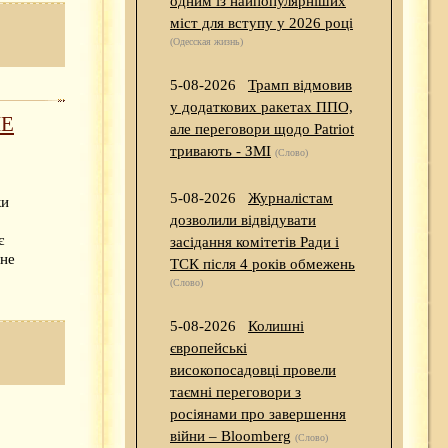
одним із найпопулярніших
міст для вступу у 2026 році
(Одесская жизнь)
5-08-2026
Трамп відмовив
у додаткових ракетах ППО,
ЛЕ
але переговори щодо Patriot
тривають - ЗМІ
(Слово)
5-08-2026
Журналістам
ки
дозволили відвідувати
є
засідання комітетів Ради і
 не
ТСК після 4 років обмежень
(Слово)
5-08-2026
Колишні
європейські
високопосадовці провели
таємні переговори з
росіянами про завершення
війни – Bloomberg
(Слово)