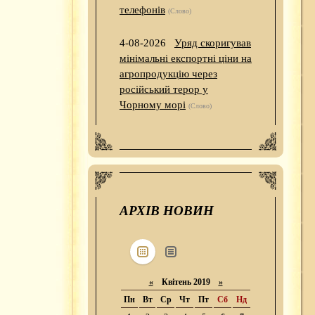
телефонів
(Слово)
4-08-2026
Уряд скоригував
мінімальні експортні ціни на
агропродукцію через
російський терор у
Чорному морі
(Слово)
АРХІВ НОВИН
«
Квітень 2019
»
Пн
Вт
Ср
Чт
Пт
Сб
Нд