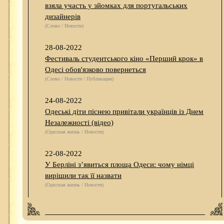
взяла участь у зйомках для португальських
дизайнерів
(Слово / Новости)
28-08-2022
Фестиваль студентського кіно «Перший крок» в
Одесі обов'язково повернеться
(Слово / Новости / Публикации)
24-08-2022
Одеські діти піснею привітали українців із Днем
Незалежності (відео)
(Одесская жизнь / Новости)
22-08-2022
У Берліні з’явиться площа Одеси: чому німці
вирішили так її назвати
(Одесская жизнь / Новости)