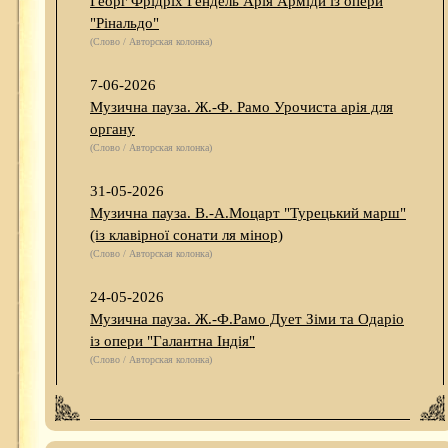
Георг Фрідріх Гендель Арія Арміди із опери
"Рінальдо"
(Слово / Авторская колонка)
7-06-2026
Музична пауза. Ж.-Ф. Рамо Урочиста арія для
органу
(Слово / Авторская колонка)
31-05-2026
Музична пауза. В.-А.Моцарт "Турецький марш"
(із клавірної сонати ля мінор)
(Слово / Авторская колонка)
24-05-2026
Музична пауза. Ж.-Ф.Рамо Дует Зіми та Одаріо
із опери "Галантна Індія"
(Слово / Авторская колонка)