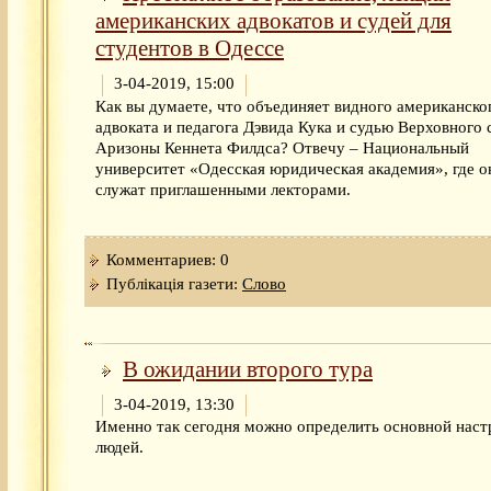
американских адвокатов и судей для
студентов в Одессе
3-04-2019, 15:00
Как вы думаете, что объединяет видного американско
адвоката и педагога Дэвида Кука и судью Верховного 
Аризоны Кеннета Филдса? Отвечу – Национальный
университет «Одесская юридическая академия», где о
служат приглашенными лекторами.
Комментариев: 0
Публікація газети:
Слово
В ожидании второго тура
3-04-2019, 13:30
Именно так сегодня можно определить основной наст
людей.