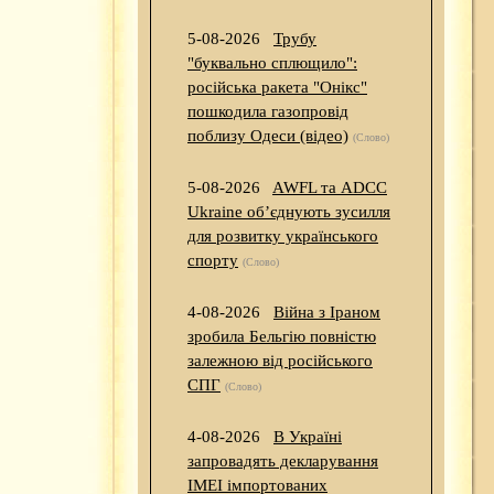
5-08-2026
Трубу
"буквально сплющило":
російська ракета "Онікс"
пошкодила газопровід
поблизу Одеси (відео)
(Слово)
5-08-2026
AWFL та ADCC
Ukraine об’єднують зусилля
для розвитку українського
спорту
(Слово)
4-08-2026
Війна з Іраном
зробила Бельгію повністю
залежною від російського
СПГ
(Слово)
4-08-2026
В Україні
запровадять декларування
IMEI імпортованих