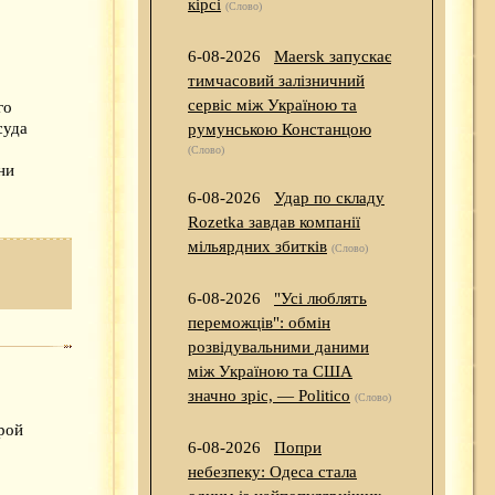
кірсі
(Слово)
6-08-2026
Maersk запускає
тимчасовий залізничний
сервіс між Україною та
го
суда
румунською Констанцою
(Слово)
ни
6-08-2026
Удар по складу
Rozetka завдав компанії
мільярдних збитків
(Слово)
6-08-2026
"Усі люблять
переможців": обмін
розвідувальними даними
між Україною та США
значно зріс, — Politico
(Слово)
рой
6-08-2026
Попри
небезпеку: Одеса стала