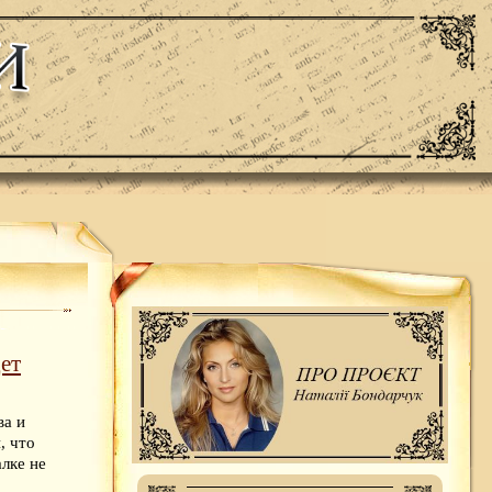
ет
ва и
, что
лке не