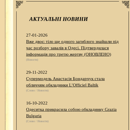
АКТУАЛЬНІ НОВИНИ
27-01-2026
Вже двоє: тіло ще одного загиблого знайшли під
час розбору завалів в Одесі. Підтвердилася
інформація про третю жертву (ОНОВЛЕНО)
(Новости)
29-11-2022
Супермодель Анастасія Бондарчук стала
обличчям обкладинки L’Officiel Baltik
(Слово / Новости)
16-10-2022
Одеситка прикрасила собою обкладинку Grazia
Bulgaria
(Слово / Новости)