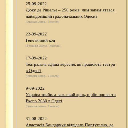
25-09-2022
Дюку де Рішельє – 256 років: чим запам’ятався
найвідоміший градоначальник Одеси?
(Одесская жизнь / Новости)
22-09-2022
Генетичний код
(Вечерняя Одесса / Новости)
17-09-2022
Театральна афіша вересня: як працюють театри
в Одесі?
(Одесская жизнь / Новости)
9-09-2022
Україна зробила важливий крок, щоби провести
Експо 2030 в Одесі
(Одесская жизнь / Новости)
31-08-2022
Анастасія Бондарчук відвідала Португалію, де