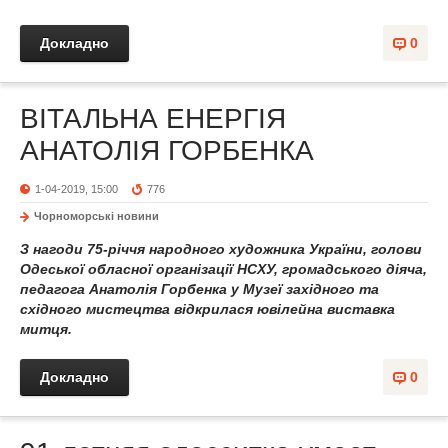
Докладно
0
ВІТАЛЬНА ЕНЕРГІЯ
АНАТОЛІЯ ГОРБЕНКА
1-04-2019, 15:00
776
Чорноморські новини
З нагоди 75-річчя народного художника України, голови
Одеської обласної організації НСХУ, громадського діяча,
педагога Анатолія Горбенка у Музеї західного та
східного мистецтва відкрилася ювілейна виставка
митця.
Докладно
0