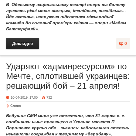
В Одеському національному театрі опери та балету
лунають різні мови: німецька, італійська, англійська…
Йде активна, напружена підготовка міжнародної
команди до головної прем’єри квітня — опери «Мадам
Баттерфляй».
Докладно
0
Ударяют «админресурсом» по
Мечте, сплотившей украинцев:
решающий бой – 21 апреля!
10-04-2019, 17:00
732
Слово
Ведущие СМИ мира уже отметили, что 31 марта с. г.
сообщники ныне правящего в Украине магната П.
Порошенко крупно обо…знались: недооценили степень
ненависти сограждан к творимому «дерибану»,