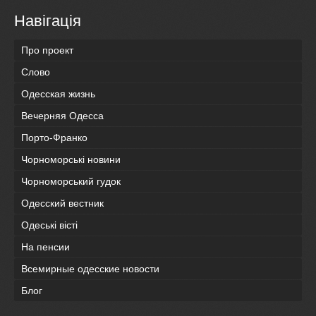
Навігація
Про проект
Слово
Одесская жизнь
Вечерняя Одесса
Порто-Франко
Чорноморські новини
Чорноморський гудок
Одесский вестник
Одеськi вiстi
На пенсии
Всемирные одесские новости
Блог