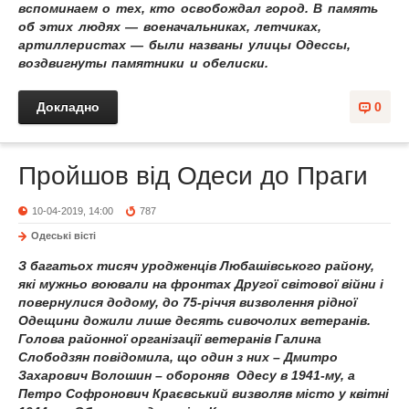
вспоминаем о тех, кто освобождал город. В память
об этих людях — военачальниках, летчиках,
артиллеристах — были названы улицы Одессы,
воздвигнуты памятники и обелиски.
Докладно
0
Пройшов від Одеси до Праги
10-04-2019, 14:00
787
Одеськi вiстi
З багатьох тисяч уродженців Любашівського району,
які мужньо воювали на фронтах Другої світової війни і
повернулися додому, до 75-річчя визволення рідної
Одещини дожили лише десять сивочолих ветеранів.
Голова районної організації ветеранів Галина
Слободзян повідомила, що один з них – Дмитро
Захарович Волошин – обороняв Одесу в 1941-му, а
Петро Софронович Краєвський визволяв місто у квітні