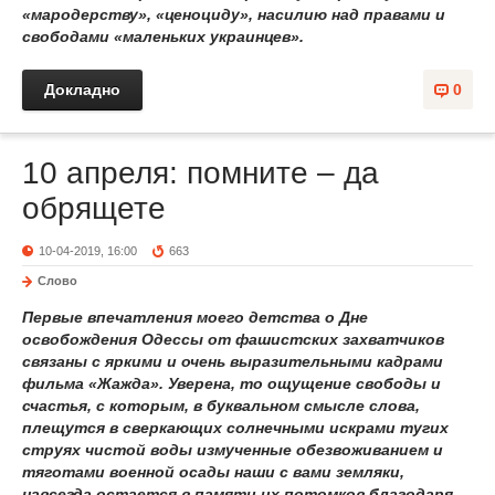
«мародерству», «ценоциду», насилию над правами и
свободами «маленьких украинцев».
Докладно
0
10 апреля: помните – да
обрящете
10-04-2019, 16:00
663
Слово
Первые впечатления моего детства о Дне
освобождения Одессы от фашистских захватчиков
связаны с яркими и очень выразительными кадрами
фильма «Жажда». Уверена, то ощущение свободы и
счастья, с которым, в буквальном смысле слова,
плещутся в сверкающих солнечными искрами тугих
струях чистой воды измученные обезвоживанием и
тяготами военной осады наши с вами земляки,
навсегда остается в памяти их потомков благодаря