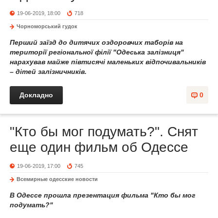
19-06-2019, 18:00
718
Чорноморський гудок
Перший заїзд до дитячих оздоровчих таборів на
території регіональної філії "Одеська залізниця"
нарахував майже півтисячі маленьких відпочивальників
– дітей залізничників.
Докладно
0
"Кто бы мог подумать?". Снят
еще один фильм об Одессе
19-06-2019, 17:00
745
Всемирные одесские новости
В Одессе прошла презентация фильма "Кто бы мог
подумать?"