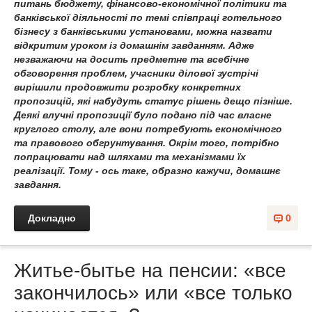
питань бюджету, фінансово-економічної політики та
банківської діяльності по темі співпраці готельного
бізнесу з банківськими установами, можна назвати
відкритим уроком із домашнім завданням. Адже
незважаючи на досить предметне та всебічне
обговорення проблем, учасники ділової зустрічі
вирішили продовжити розробку конкретних
пропозицій, які набудуть статус рішень дещо пізніше.
Деякі влучні пропозиції було подано під час власне
круглого столу, але вони потребують економічного
та правового обгрунтування. Окрім того, потрібно
попрацювати над шляхами та механізмами їх
реалізації. Тому - ось таке, образно кажучи, домашнє
завдання.
Докладно
0
Житье-бытье на пенсии: «все
закончилось» или «все только