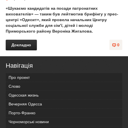
«Шукаємо кандидатів на посади патронатних
вихователів» — таким був лейтмотив брифінгу у прес-
центрі «Одесит», який провела начальник Центру
соціальної служби для сім’ї, дітей і молоді
Приморського району Вероніка Жигалова.
Докладно
0
Навігація
Про проект
Слово
Одесская жизнь
Вечерняя Одесса
Порто-Франко
Чорноморські новини