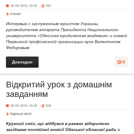
30-09-2019, 19:30
592
Слово
Интервью с заслуженным юристом Украины,
руководителем аппарата Президента Национального
университета «Одесская юридическая академия» и главой
Первичной профсоюзной организации вуза Валентином
Федоровым.
Докладно
0
Відкритий урок з домашнім
завданням
30-09-2019, 18:30
656
Одеськi вiстi
Круглий стіл, що відбувся в рамках відкритого
засідання постійної комісії Одеської обласної ради з