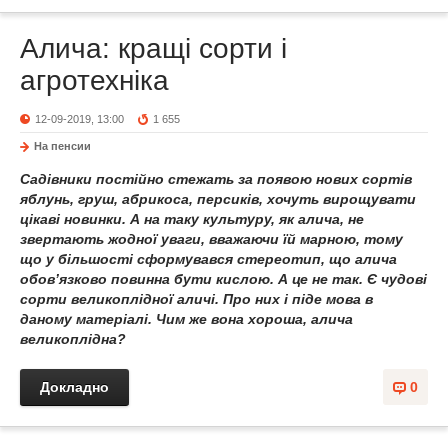
Алича: кращі сорти і
агротехніка
12-09-2019, 13:00
1 655
На пенсии
Садівники постійно стежать за появою нових сортів
яблунь, груш, абрикоса, персиків, хочуть вирощувати
цікаві новинки. А на таку культуру, як алича, не
звертають жодної уваги, вважаючи їй марною, тому
що у більшості сформувався стереотип, що алича
обов’язково повинна бути кислою. А це не так. Є чудові
сорти великоплідної аличі. Про них і піде мова в
даному матеріалі. Чим же вона хороша, алича
великоплідна?
Докладно
0