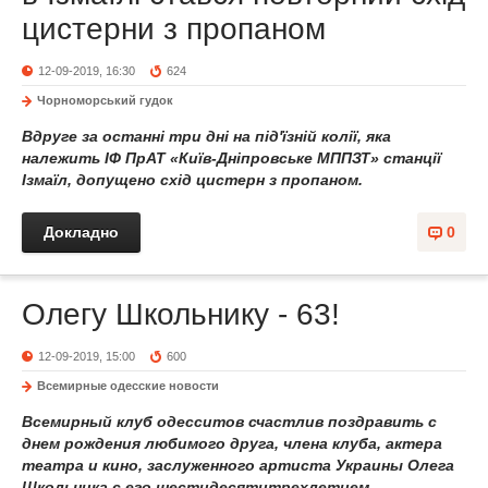
цистерни з пропаном
12-09-2019, 16:30
624
Чорноморський гудок
Вдруге за останні три дні на під'їзній колії, яка
належить ІФ ПрАТ «Київ-Дніпровське МППЗТ» станції
Ізмаїл, допущено схід цистерн з пропаном.
Докладно
0
Олегу Школьнику - 63!
12-09-2019, 15:00
600
Всемирные одесские новости
Всемирный клуб одесситов счастлив поздравить с
днем рождения любимого друга, члена клуба, актера
театра и кино, заслуженного артиста Украины Олега
Школьника с его шестидесятитрехлетием.