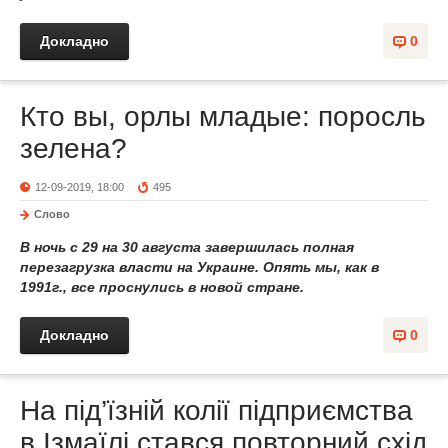
Докладно
0
Кто вы, орлы младые: поросль
зелена?
12-09-2019, 18:00
495
Слово
В ночь с 29 на 30 августа завершилась полная
перезагрузка власти на Украине. Опять мы, как в
1991г., все проснулись в новой стране.
Докладно
0
На під’їзній колії підприємства
в Ізмаїлі стався повторний схід