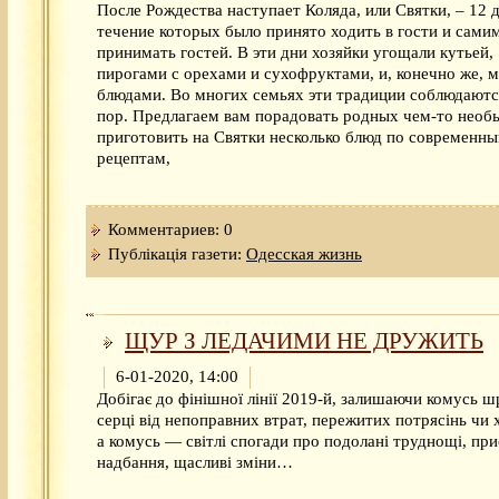
После Рождества наступает Коляда, или Святки, – 12 д
течение которых было принято ходить в гости и сами
принимать гостей. В эти дни хозяйки угощали кутьей,
пирогами с орехами и сухофруктами, и, конечно же, 
блюдами. Во многих семьях эти традиции соблюдаютс
пор. Предлагаем вам порадовать родных чем-то нео
приготовить на Святки несколько блюд по современн
рецептам,
Комментариев: 0
Публікація газети:
Одесская жизнь
ЩУР З ЛЕДАЧИМИ НЕ ДРУЖИТЬ
6-01-2020, 14:00
Добігає до фінішної лінії 2019-й, залишаючи комусь ш
серці від непоправних втрат, пережитих потрясінь чи 
а комусь — світлі спогади про подолані труднощі, при
надбання, щасливі зміни…