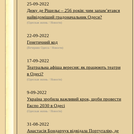
25-09-2022
Дюку де Рішельє – 256 років: чим запам’ятався
найвідоміший градоначальник Одеси?
(Одесская жизнь / Новости)
22-09-2022
Генетичний код
(Вечерняя Одесса / Новости)
17-09-2022
Театральна афіша вересня: як працюють театри
в Одесі?
(Одесская жизнь / Новости)
9-09-2022
Україна зробила важливий крок, щоби провести
Експо 2030 в Одесі
(Одесская жизнь / Новости)
31-08-2022
Анастасія Бондарчук відвідала Португалію, де