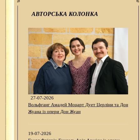
АВТОРСЬКА КОЛОНКА
27-07-2026
Вольфганг Амадей Моцарт Дует Церліни та Дон
Жуана із опери Дон Жуан
19-07-2026