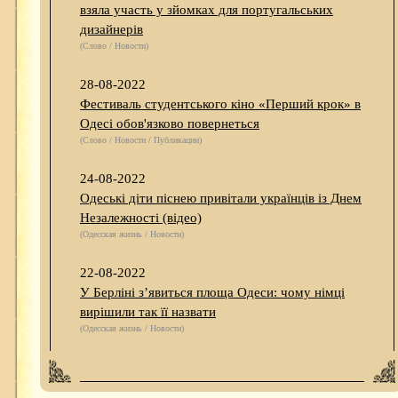
взяла участь у зйомках для португальських
дизайнерів
(Слово / Новости)
28-08-2022
Фестиваль студентського кіно «Перший крок» в
Одесі обов'язково повернеться
(Слово / Новости / Публикации)
24-08-2022
Одеські діти піснею привітали українців із Днем
Незалежності (відео)
(Одесская жизнь / Новости)
22-08-2022
У Берліні з’явиться площа Одеси: чому німці
вирішили так її назвати
(Одесская жизнь / Новости)