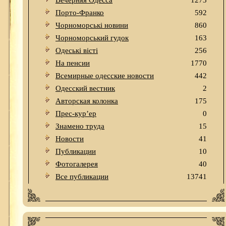
Вечерняя Одесса
1273
Порто-Франко
592
Чорноморські новини
860
Чорноморський гудок
163
Одеськi вiстi
256
На пенсии
1770
Всемирные одесские новости
442
Одесский вестник
2
Авторская колонка
175
Прес-кур’ер
0
Знамено труда
15
Новости
41
Публикации
10
Фотогалерея
40
Все публикации
13741