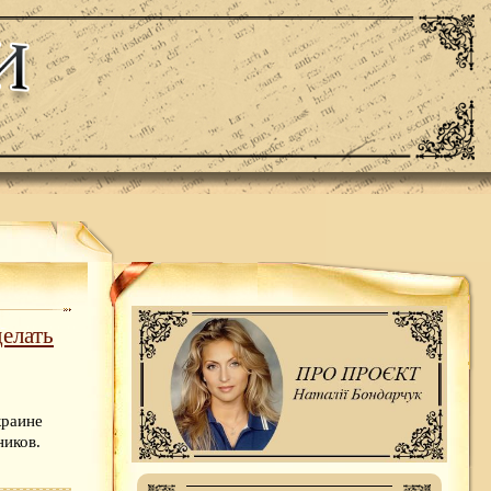
елать
краине
иков.