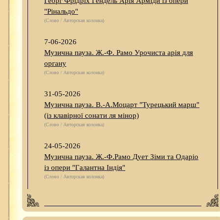
Георг Фрідріх Гендель Арія Арміди із опери
"Рінальдо"
(Слово / Авторская колонка)
7-06-2026
Музична пауза. Ж.-Ф. Рамо Урочиста арія для
органу
(Слово / Авторская колонка)
31-05-2026
Музична пауза. В.-А.Моцарт "Турецький марш"
(із клавірної сонати ля мінор)
(Слово / Авторская колонка)
24-05-2026
Музична пауза. Ж.-Ф.Рамо Дует Зіми та Одаріо
із опери "Галантна Індія"
(Слово / Авторская колонка)