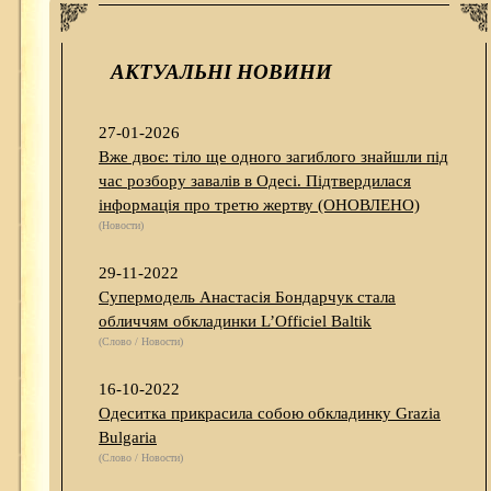
АКТУАЛЬНІ НОВИНИ
27-01-2026
Вже двоє: тіло ще одного загиблого знайшли під
час розбору завалів в Одесі. Підтвердилася
інформація про третю жертву (ОНОВЛЕНО)
(Новости)
29-11-2022
Супермодель Анастасія Бондарчук стала
обличчям обкладинки L’Officiel Baltik
(Слово / Новости)
16-10-2022
Одеситка прикрасила собою обкладинку Grazia
Bulgaria
(Слово / Новости)