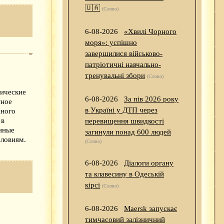
🇺🇦
(Слово)
6-08-2026
«Хвилі Чорного
моря»: успішно
завершилися військово-
патріотичні навчально-
тренувальні збори
(Слово)
рические
6-08-2026
За пів 2026 року
тное
в Україні у ДТП через
сного
 в
перевищення швидкості
нные
загинули понад 600 людей
словиям.
(Слово)
6-08-2026
Діалоги органу
та клавесину в Одеській
кірсі
(Слово)
6-08-2026
Maersk запускає
тимчасовий залізничний