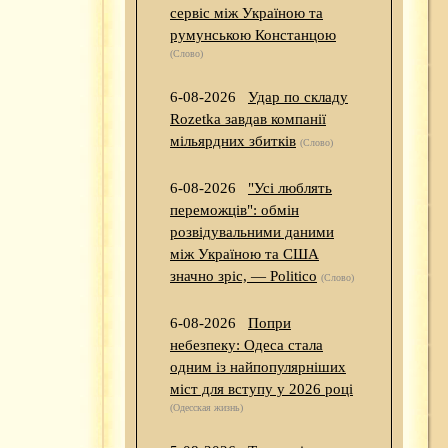
сервіс між Україною та
румунською Констанцою
(Слово)
6-08-2026
Удар по складу
Rozetka завдав компанії
мільярдних збитків
(Слово)
6-08-2026
"Усі люблять
переможців": обмін
розвідувальними даними
між Україною та США
значно зріс, — Politico
(Слово)
6-08-2026
Попри
небезпеку: Одеса стала
одним із найпопулярніших
міст для вступу у 2026 році
(Одесская жизнь)