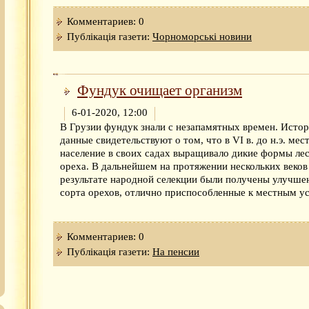
Комментариев: 0
Публікація газети:
Чорноморські новини
Фундук очищает организм
6-01-2020, 12:00
В Грузии фундук знали с незапамятных времен. Исто
данные свидетельствуют о том, что в VI в. до н.э. мес
население в своих садах выращивало дикие формы ле
ореха. В дальнейшем на протяжении нескольких веков
результате народной селекции были получены улучше
сорта орехов, отлично приспособленные к местным у
Комментариев: 0
Публікація газети:
На пенсии