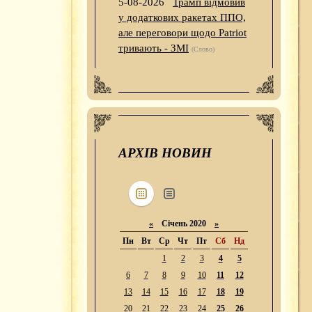
5-08-2026
Трамп відмовив
у додаткових ракетах ППО,
але переговори щодо Patriot
тривають - ЗМІ
(Слово)
АРХІВ НОВИН
«
Січень 2020
»
Пн
Вт
Ср
Чт
Пт
Сб
Нд
1
2
3
4
5
6
7
8
9
10
11
12
13
14
15
16
17
18
19
20
21
22
23
24
25
26