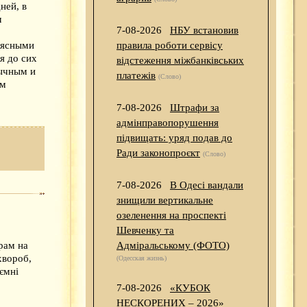
ней, в
м
7-08-2026
НБУ встановив
мясными
правила роботи сервісу
я до сих
відстеження міжбанківських
бычным и
платежів
(Слово)
ым
7-08-2026
Штрафи за
адмінправопорушення
підвищать: уряд подав до
Ради законопроєкт
(Слово)
7-08-2026
В Одесі вандали
знищили вертикальне
озеленення на проспекті
Шевченку та
Адміральському (ФОТО)
рам на
хвороб,
(Одесская жизнь)
ємні
7-08-2026
«КУБОК
НЕСКОРЕНИХ – 2026»