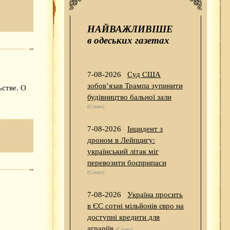
НАЙВАЖЛИВІШЕ
в одеських газетах
7-08-2026
Суд США
зобов’язав Трампа зупинити
ьстве. О
будівництво бальної зали
(Слово)
7-08-2026
Інцидент з
дроном в Лейпцигу:
український літак міг
перевозити боєприпаси
(Слово)
7-08-2026
Україна просить
в ЄС сотні мільйонів євро на
доступні кредити для
аграріїв
(Слово)