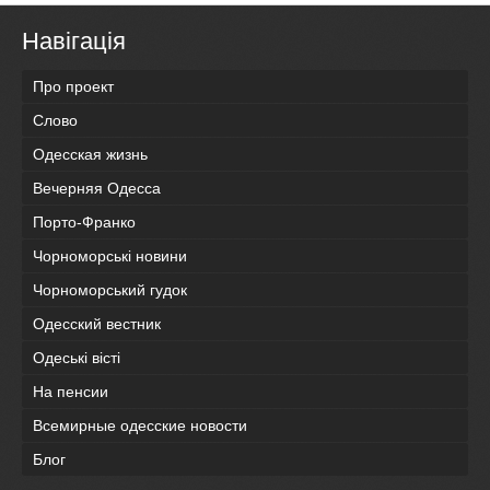
Навігація
Про проект
Слово
Одесская жизнь
Вечерняя Одесса
Порто-Франко
Чорноморські новини
Чорноморський гудок
Одесский вестник
Одеськi вiстi
На пенсии
Всемирные одесские новости
Блог