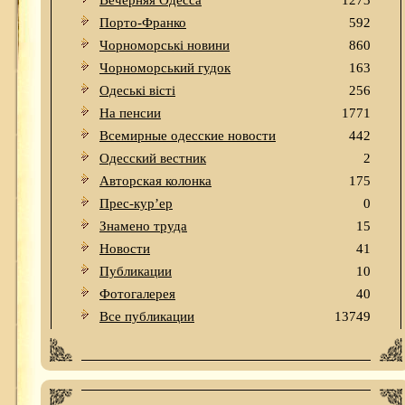
Вечерняя Одесса
1273
Порто-Франко
592
Чорноморські новини
860
Чорноморський гудок
163
Одеськi вiстi
256
На пенсии
1771
Всемирные одесские новости
442
Одесский вестник
2
Авторская колонка
175
Прес-кур’ер
0
Знамено труда
15
Новости
41
Публикации
10
Фотогалерея
40
Все публикации
13749