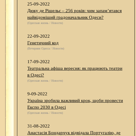
25-09-2022
Дюку де Рішельє – 256 років: чим запам’ятався
найвідоміший градоначальник Одеси?
(Одесская жизнь / Новости)
22-09-2022
Генетичний код
(Вечерняя Одесса / Новости)
17-09-2022
Театральна афіша вересня: як працюють театри
в Одесі?
(Одесская жизнь / Новости)
9-09-2022
Україна зробила важливий крок, щоби провести
Експо 2030 в Одесі
(Одесская жизнь / Новости)
31-08-2022
Анастасія Бондарчук відвідала Португалію, де