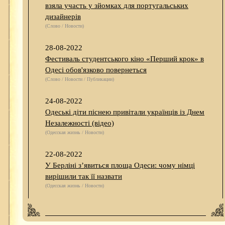
взяла участь у зйомках для португальських
дизайнерів
(Слово / Новости)
28-08-2022
Фестиваль студентського кіно «Перший крок» в
Одесі обов'язково повернеться
(Слово / Новости / Публикации)
24-08-2022
Одеські діти піснею привітали українців із Днем
Незалежності (відео)
(Одесская жизнь / Новости)
22-08-2022
У Берліні з’явиться площа Одеси: чому німці
вирішили так її назвати
(Одесская жизнь / Новости)