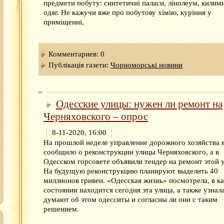
предмети побуту: синтетичні паласи, лінолеум, килими
одяг. Не кажучи вже про побутову хімію, куріння у
приміщенні,
Комментариев: 0
Публікація газети:
Чорноморські новини
Одесские улицы: нужен ли ремонт на
Черняховского – опрос
8-11-2020, 16:00
На прошлой неделе управление дорожного хозяйства 
сообщило о реконструкции улицы Черняховского, а в
Одесском горсовете объявили тендер на ремонт этой 
На будущую реконструкцию планируют выделить 40
миллионов гривен. «Одесская жизнь» посмотрела, в к
состоянии находится сегодня эта улица, а также узнала
думают об этом одесситы и согласны ли они с таким
решением.