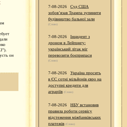
—
7-08-2026
Суд США
зобов’язав Трампа зупинити
будівництво бальної зали
вам
(Слово)
ебует
7-08-2026
Інцидент з
дали
дроном в Лейпцигу:
нко
український літак міг
I").
перевозити боєприпаси
пусть он
(Слово)
7-08-2026
Україна просить
в ЄС сотні мільйонів євро на
доступні кредити для
аграріїв
(Слово)
7-08-2026
НБУ встановив
правила роботи сервісу
відстеження міжбанківських
платежів
(Слово)