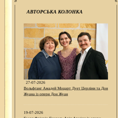
АВТОРСЬКА КОЛОНКА
27-07-2026
Вольфганг Амадей Моцарт Дует Церліни та Дон
Жуана із опери Дон Жуан
19-07-2026