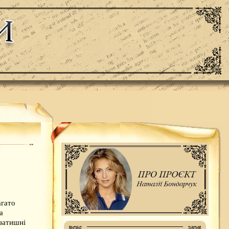
агато
а
 затишні