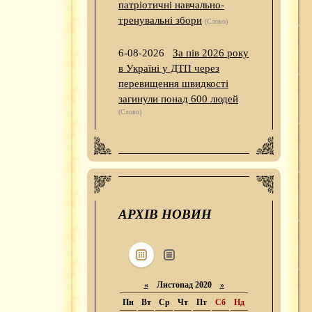
патріотичні навчально-
тренувальні збори
(Слово)
6-08-2026
За пів 2026 року
в Україні у ДТП через
перевищення швидкості
загинули понад 600 людей
(Слово)
АРХІВ НОВИН
«
Листопад 2020
»
Пн
Вт
Ср
Чт
Пт
Сб
Нд