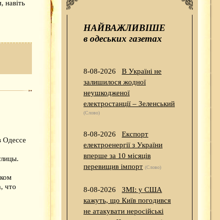
, навіть
НАЙВАЖЛИВІШЕ
в одеських газетах
8-08-2026
В Україні не
залишилося жодної
неушкодженої
електростанції – Зеленський
(Слово)
8-08-2026
Експорт
в Одессе
електроенергії з України
вперше за 10 місяців
улицы.
перевищив імпорт
(Слово)
аком
, что
8-08-2026
ЗМІ: у США
кажуть, що Київ погодився
не атакувати неросійські