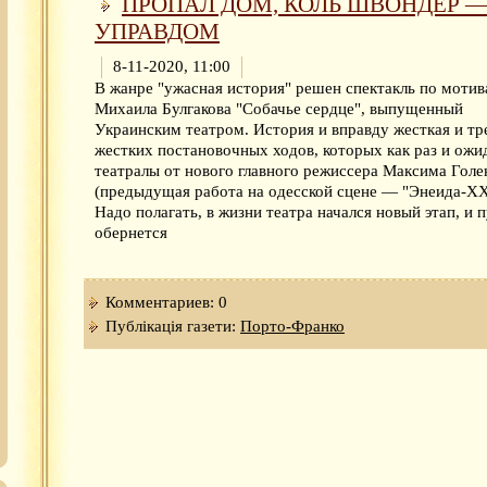
ПРОПАЛ ДОМ, КОЛЬ ШВОНДЕР 
УПРАВДОМ
8-11-2020, 11:00
В жанре "ужасная история" решен спектакль по моти
Михаила Булгакова "Собачье сердце", выпущенный
Украинским театром. История и вправду жесткая и тр
жестких постановочных ходов, которых как раз и ожи
театралы от нового главного режиссера Максима Голе
(предыдущая работа на одесской сцене — "Энеида-XX
Надо полагать, в жизни театра начался новый этап, и 
обернется
Комментариев: 0
Публікація газети:
Порто-Франко