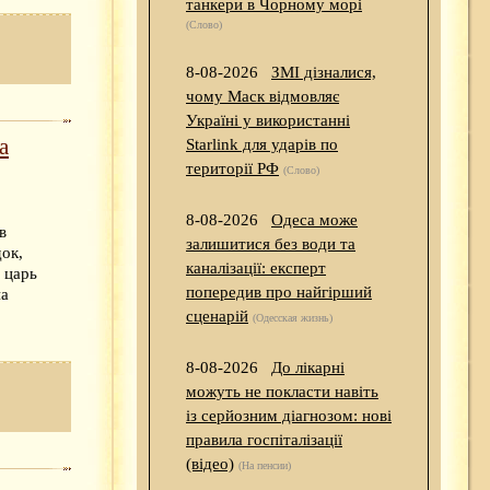
танкери в Чорному морі
(Слово)
8-08-2026
ЗМІ дізналися,
чому Маск відмовляє
Україні у використанні
а
Starlink для ударів по
території РФ
(Слово)
8-08-2026
Одеса може
в
залишитися без води та
ок,
каналізації: експерт
 царь
попередив про найгірший
на
сценарій
(Одесская жизнь)
8-08-2026
До лікарні
можуть не покласти навіть
із серйозним діагнозом: нові
правила госпіталізації
(відео)
(На пенсии)