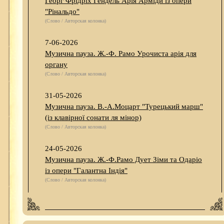
Георг Фрідріх Гендель Арія Арміди із опери
"Рінальдо"
(Слово / Авторская колонка)
7-06-2026
Музична пауза. Ж.-Ф. Рамо Урочиста арія для
органу
(Слово / Авторская колонка)
31-05-2026
Музична пауза. В.-А.Моцарт "Турецький марш"
(із клавірної сонати ля мінор)
(Слово / Авторская колонка)
24-05-2026
Музична пауза. Ж.-Ф.Рамо Дует Зіми та Одаріо
із опери "Галантна Індія"
(Слово / Авторская колонка)