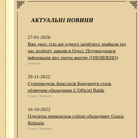
АКТУАЛЬНІ НОВИНИ
27-01-2026
Вже двоє: тіло ще одного загиблого знайшли під
час розбору завалів в Одесі. Підтвердилася
інформація про третю жертву (ОНОВЛЕНО)
(Новости)
29-11-2022
Супермодель Анастасія Бондарчук стала
обличчям обкладинки L’Officiel Baltik
(Слово / Новости)
16-10-2022
Одеситка прикрасила собою обкладинку Grazia
Bulgaria
(Слово / Новости)