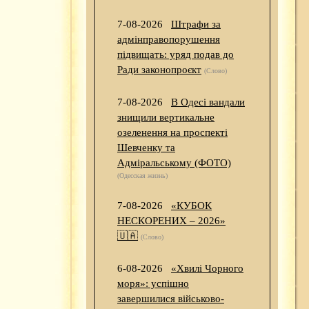
7-08-2026
Штрафи за
адмінправопорушення
підвищать: уряд подав до
Ради законопроєкт
(Слово)
7-08-2026
В Одесі вандали
знищили вертикальне
озеленення на проспекті
Шевченку та
Адміральському (ФОТО)
(Одесская жизнь)
7-08-2026
«КУБОК
НЕСКОРЕНИХ – 2026»
🇺🇦
(Слово)
6-08-2026
«Хвилі Чорного
моря»: успішно
завершилися військово-