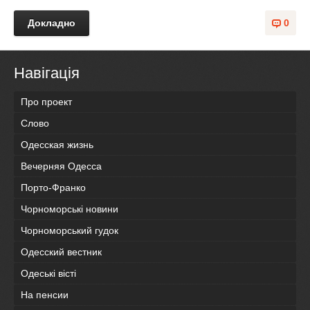
Докладно
0
Навігація
Про проект
Слово
Одесская жизнь
Вечерняя Одесса
Порто-Франко
Чорноморські новини
Чорноморський гудок
Одесский вестник
Одеськi вiстi
На пенсии