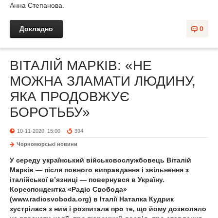
Анна Степанова.
Докладно
0
ВІТАЛІЙ МАРКІВ: «НЕ
МОЖНА ЗЛАМАТИ ЛЮДИНУ,
ЯКА ПРОДОВЖУЄ
БОРОТЬБУ»
10-11-2020, 15:00
394
Чорноморські новини
У середу український військовослужбовець Віталій
Марків — після повного виправдання і звільнення з
італійської в’язниці — повернувся в Україну.
Кореспондентка «Радіо Свобода»
(www.radiosvoboda.org) в Італії Наталка Кудрик
зустрілася з ним і розпитала про те, що йому дозволяло