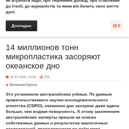
не втрачати надії, про тюремний досвід, про ставлення
до Італії, до журналістів та яким він бачить своє життя
далі.
Докладно
0
14 миллионов тонн
микропластика засоряют
океанское дно
10-11-2020, 13:00
378
Вечерняя Одесса
Это установили австралийские учёные. По данным
правительственного научно-исследовательского
агентства (CSIRO), океанское дно засорено даже вдвое
больше, чем водная поверхность. К этому заключению
австралийские эксперты пришли на основе
собственных данных и результатов аналогичных
исследований, проводившихся во всём мире.