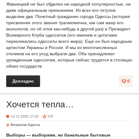
Жванецкий не был обделен ни народной популярностью, ни
даже официальным признанием. Из всех его титулов
выделим два: Почетный гражданин города Одессы (история
присвоения этого звания трагикомична, как сам жанр его
монологов, но об этом как-нибудь в другой раз) и Президент
Всемирного Клуба одесситов (его именем и цитатами
перекликались одесситы всего мира). Еще он был народным
артистом Украины и России. И мы из многочисленных
откликов на его уход выбрали два. Оба принадлежат
урожденным одесситам, которые сейчас трудятся в столицах
обоих государств.
Докладно
0
Хочется тепла…
12-11-2020, 17:00
379
Вечерняя Одесса
Выборы — выборами, но банальные бытовые