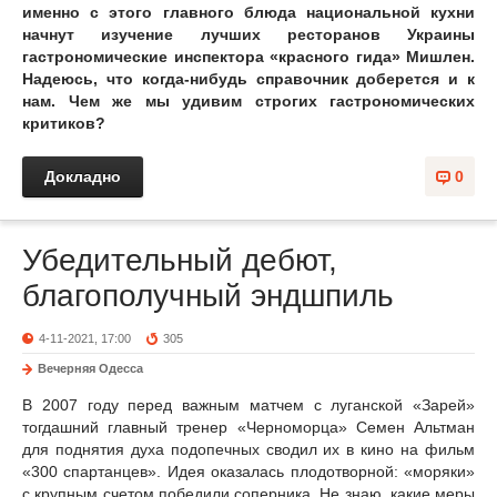
именно с этого главного блюда национальной кухни
начнут изучение лучших ресторанов Украины
гастрономические инспектора «красного гида» Мишлен.
Надеюсь, что когда-нибудь справочник доберется и к
нам. Чем же мы удивим строгих гастрономических
критиков?
Докладно
0
Убедительный дебют,
благополучный эндшпиль
4-11-2021, 17:00
305
Вечерняя Одесса
В 2007 году перед важным матчем с луганской «Зарей»
тогдашний главный тренер «Черноморца» Семен Альтман
для поднятия духа подопечных сводил их в кино на фильм
«300 спартанцев». Идея оказалась плодотворной: «моряки»
с крупным счетом победили соперника. Не знаю, какие меры