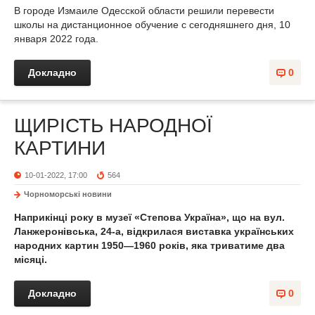
В городе Измаиле Одесской области решили перевести
школы на дистанционное обучение с сегодняшнего дня, 10
января 2022 года.
Докладно
0
ЩИРІСТЬ НАРОДНОЇ
КАРТИНИ
10-01-2022, 17:00
564
Чорноморські новини
Наприкінці року в музеї «Степова Україна», що на вул.
Ланжеронівська, 24-а, відкрилася виставка українських
народних картин 1950—1960 років, яка триватиме два
місяці.
Докладно
0