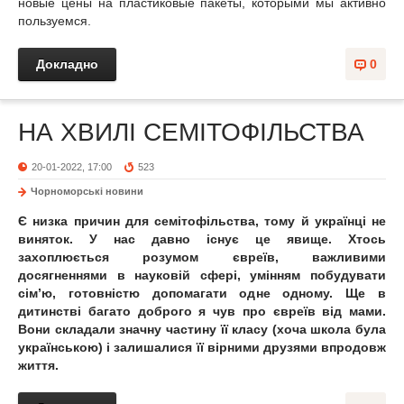
новые цены на пластиковые пакеты, которыми мы активно
пользуемся.
Докладно
0
НА ХВИЛІ СЕМІТОФІЛЬСТВА
20-01-2022, 17:00
523
Чорноморські новини
Є низка причин для семітофільства, тому й українці не
виняток. У нас давно існує це явище. Хтось
захоплюється розумом євреїв, важливими
досягненнями в науковій сфері, умінням побудувати
сім’ю, готовністю допомагати одне одному. Ще в
дитинстві багато доброго я чув про євреїв від мами.
Вони складали значну частину її класу (хоча школа була
українською) і залишалися її вірними друзями впродовж
життя.