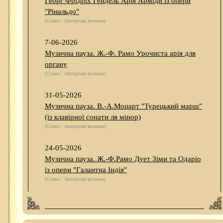
Георг Фрідріх Гендель Арія Арміди із опери
"Рінальдо"
(Слово / Авторская колонка)
7-06-2026
Музична пауза. Ж.-Ф. Рамо Урочиста арія для
органу
(Слово / Авторская колонка)
31-05-2026
Музична пауза. В.-А.Моцарт "Турецький марш"
(із клавірної сонати ля мінор)
(Слово / Авторская колонка)
24-05-2026
Музична пауза. Ж.-Ф.Рамо Дует Зіми та Одаріо
із опери "Галантна Індія"
(Слово / Авторская колонка)