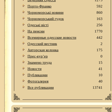
Вечерняя Одесса
1273
Порто-Франко
592
Чорноморські новини
860
Чорноморський гудок
163
Одеськi вiстi
256
На пенсии
1770
Всемирные одесские новости
442
Одесский вестник
2
Авторская колонка
175
Прес-кур’ер
0
Знамено труда
15
Новости
41
Публикации
10
Фотогалерея
40
Все публикации
13741