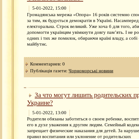
5-01-2022, 15:00
Громадянська мережа «Опора» 16 років системно спос
за тим, як будується демократія в Україні. Насамперед
електоральна. Строк великий. Уже хоча б для того, аб
допомогти українцям увімкнути довгу пам’ять. І не р
одних і тих же помилок, обираючи країні владу, а соб
майбутнє.
Комментариев: 0
Публікація газети:
Чорноморські новини
За что могут лишить родительских пр
Украине?
5-01-2022, 13:00
Родители обязаны заботиться о своем ребенке, воспи
его в духе уважения к другим людям. Семейный кодек
запрещает физические наказания для детей. За наруш
правил воспитания или уклонение от родительских