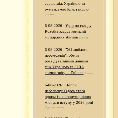
сервіс між Україною та
румунською Констанцою
(Слово)
6-08-2026
Удар по складу
Rozetka завдав компанії
мільярдних збитків
(Слово)
6-08-2026
"Усі люблять
переможців": обмін
розвідувальними даними
між Україною та США
значно зріс, — Politico
(Слово)
6-08-2026
Попри
небезпеку: Одеса стала
одним із найпопулярніших
міст для вступу у 2026 році
(Одесская жизнь)