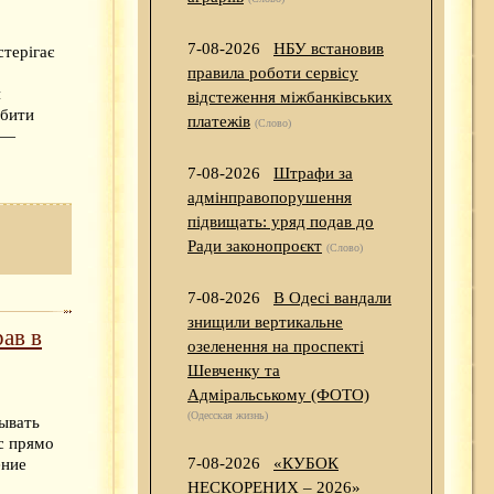
7-08-2026
НБУ встановив
терігає
правила роботи сервісу
и
відстеження міжбанківських
обити
платежів
(Слово)
і —
7-08-2026
Штрафи за
адмінправопорушення
підвищать: уряд подав до
Ради законопроєкт
(Слово)
7-08-2026
В Одесі вандали
знищили вертикальне
ав в
озеленення на проспекті
Шевченку та
Адміральському (ФОТО)
(Одесская жизнь)
тывать
с прямо
7-08-2026
«КУБОК
ение
НЕСКОРЕНИХ – 2026»