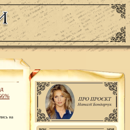
од
 66%
лись на