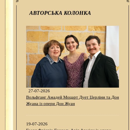
АВТОРСЬКА КОЛОНКА
27-07-2026
Вольфганг Амадей Моцарт Дует Церліни та Дон
Жуана із опери Дон Жуан
19-07-2026