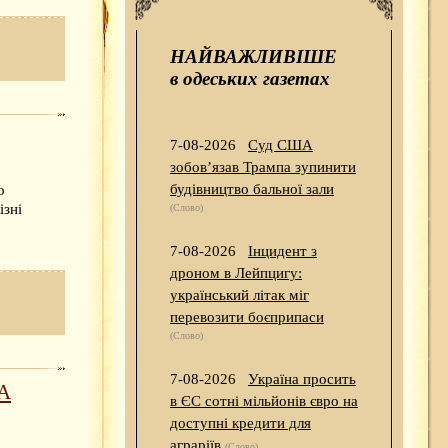
НАЙВАЖЛИВІШЕ
в одеських газетах
7-08-2026
Суд США
зобов’язав Трампа зупинити
будівництво бальної зали
о
ізні
(Слово)
7-08-2026
Інцидент з
дроном в Лейпцигу:
український літак міг
перевозити боєприпаси
(Слово)
7-08-2026
Україна просить
А
в ЄС сотні мільйонів євро на
доступні кредити для
аграріїв
(Слово)