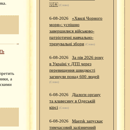
нка.
🇺🇦
(Слово)
6-08-2026
«Хвилі Чорного
моря»: успішно
завершилися військово-
патріотичні навчально-
тренувальні збори
(Слово)
ть
6-08-2026
За пів 2026 року
в Україні у ДТП через
перевищення швидкості
претить
загинули понад 600 людей
ики, а
(Слово)
ескими
6-08-2026
Діалоги органу
та клавесину в Одеській
кірсі
(Слово)
6-08-2026
Maersk запускає
тимчасовий залізничний