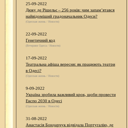
25-09-2022
Дюку де Рішельє – 256 років: чим запам’ятався
найвідоміший градоначальник Одеси?
(Одесская жизнь / Новости)
22-09-2022
Генетичний код
(Вечерняя Одесса / Новости)
17-09-2022
Театральна афіша вересня: як працюють театри
в Одесі?
(Одесская жизнь / Новости)
9-09-2022
Україна зробила важливий крок, щоби провести
Експо 2030 в Одесі
(Одесская жизнь / Новости)
31-08-2022
Анастасія Бондарчук відвідала Португалію, де