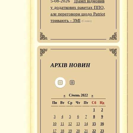
5-08-2026
Трамп відмовив
у додаткових ракетах ППО,
але переговори щодо Patriot
тривають - ЗМІ
(Слово)
АРХІВ НОВИН
«
Січень 2022
»
Пн
Вт
Ср
Чт
Пт
Сб
Нд
1
2
3
4
5
6
7
8
9
10
11
12
13
14
15
16
17
18
19
20
21
22
23