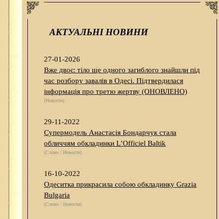
АКТУАЛЬНІ НОВИНИ
27-01-2026
Вже двоє: тіло ще одного загиблого знайшли під
час розбору завалів в Одесі. Підтвердилася
інформація про третю жертву (ОНОВЛЕНО)
(Новости)
29-11-2022
Супермодель Анастасія Бондарчук стала
обличчям обкладинки L’Officiel Baltik
(Слово / Новости)
16-10-2022
Одеситка прикрасила собою обкладинку Grazia
Bulgaria
(Слово / Новости)