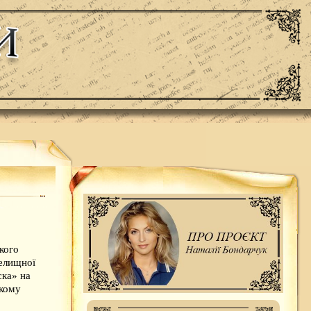
кого
селищної
ска» на
ькому