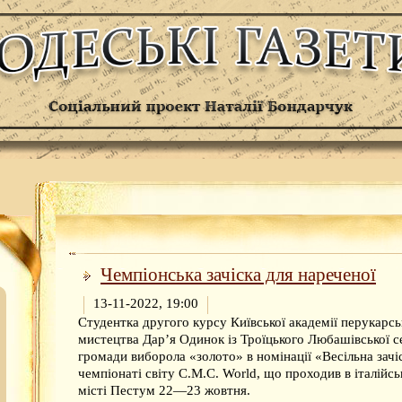
Чемпіонська зачіска для нареченої
13-11-2022, 19:00
Студентка другого курсу Київської академії перукарсь
мистецтва Дар’я Одинок із Троїцького Любашівської 
громади виборола «золото» в номінації «Весільна зачі
чемпіонаті світу C.M.C. World, що проходив в італійс
місті Пестум 22—23 жовтня.