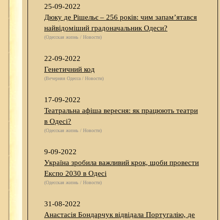
25-09-2022
Дюку де Рішельє – 256 років: чим запам’ятався
найвідоміший градоначальник Одеси?
(Одесская жизнь / Новости)
22-09-2022
Генетичний код
(Вечерняя Одесса / Новости)
17-09-2022
Театральна афіша вересня: як працюють театри
в Одесі?
(Одесская жизнь / Новости)
9-09-2022
Україна зробила важливий крок, щоби провести
Експо 2030 в Одесі
(Одесская жизнь / Новости)
31-08-2022
Анастасія Бондарчук відвідала Португалію, де