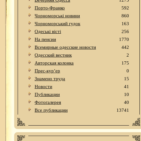
Вечерняя Одесса
1273
Порто-Франко
592
Чорноморські новини
860
Чорноморський гудок
163
Одеськi вiстi
256
На пенсии
1770
Всемирные одесские новости
442
Одесский вестник
2
Авторская колонка
175
Прес-кур’ер
0
Знамено труда
15
Новости
41
Публикации
10
Фотогалерея
40
Все публикации
13741