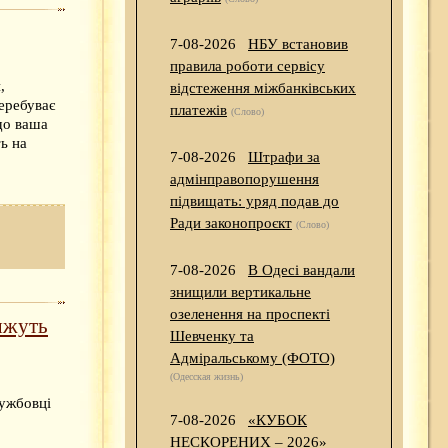
7-08-2026
НБУ встановив
правила роботи сервісу
,
відстеження міжбанківських
перебуває
платежів
(Слово)
що ваша
ь на
7-08-2026
Штрафи за
адмінправопорушення
підвищать: уряд подав до
Ради законопроєкт
(Слово)
7-08-2026
В Одесі вандали
знищили вертикальне
озеленення на проспекті
яжуть
Шевченку та
Адміральському (ФОТО)
(Одесская жизнь)
лужбовці
7-08-2026
«КУБОК
НЕСКОРЕНИХ – 2026»