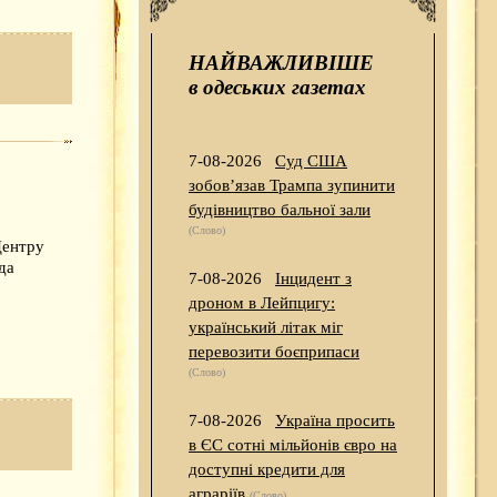
НАЙВАЖЛИВІШЕ
в одеських газетах
7-08-2026
Суд США
зобов’язав Трампа зупинити
будівництво бальної зали
(Слово)
Центру
да
7-08-2026
Інцидент з
дроном в Лейпцигу:
український літак міг
перевозити боєприпаси
(Слово)
7-08-2026
Україна просить
в ЄС сотні мільйонів євро на
доступні кредити для
аграріїв
(Слово)