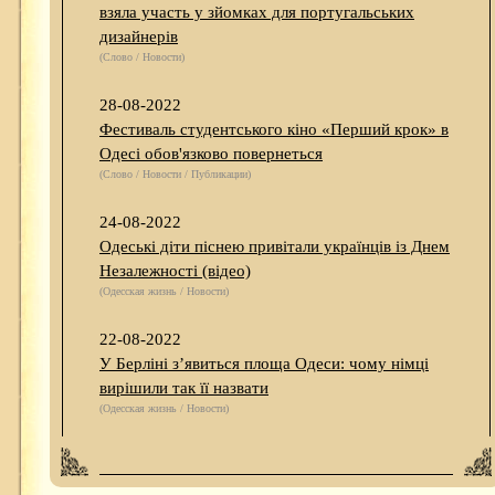
взяла участь у зйомках для португальських
дизайнерів
(Слово / Новости)
28-08-2022
Фестиваль студентського кіно «Перший крок» в
Одесі обов'язково повернеться
(Слово / Новости / Публикации)
24-08-2022
Одеські діти піснею привітали українців із Днем
Незалежності (відео)
(Одесская жизнь / Новости)
22-08-2022
У Берліні з’явиться площа Одеси: чому німці
вирішили так її назвати
(Одесская жизнь / Новости)