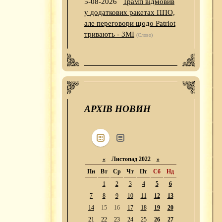
5-08-2026
Трамп відмовив
у додаткових ракетах ППО,
але переговори щодо Patriot
тривають - ЗМІ
(Слово)
АРХІВ НОВИН
«
Листопад 2022
»
Пн
Вт
Ср
Чт
Пт
Сб
Нд
1
2
3
4
5
6
7
8
9
10
11
12
13
14
15
16
17
18
19
20
21
22
23
24
25
26
27