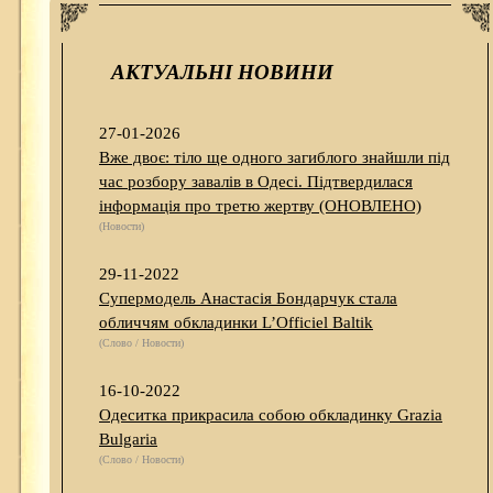
АКТУАЛЬНІ НОВИНИ
27-01-2026
Вже двоє: тіло ще одного загиблого знайшли під
час розбору завалів в Одесі. Підтвердилася
інформація про третю жертву (ОНОВЛЕНО)
(Новости)
29-11-2022
Супермодель Анастасія Бондарчук стала
обличчям обкладинки L’Officiel Baltik
(Слово / Новости)
16-10-2022
Одеситка прикрасила собою обкладинку Grazia
Bulgaria
(Слово / Новости)