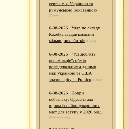
сервіс між Україною та
румунською Констанцою
(Слово)
6-08-2026
Удар по складу
Rozetka завдав компанії
мільярдних збитків
(Слово)
6-08-2026
"Усі люблять
переможців": обмін
розвідувальними даними
між Україною та США
значно зріс, — Politico
(Слово)
6-08-2026
Попри
небезпеку: Одеса стала
одним із найпопулярніших
міст для вступу у 2026 році
(Одесская жизнь)