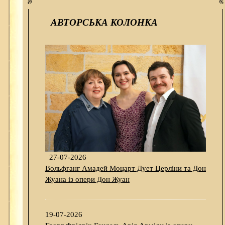
АВТОРСЬКА КОЛОНКА
27-07-2026
Вольфганг Амадей Моцарт Дует Церліни та Дон
Жуана із опери Дон Жуан
19-07-2026