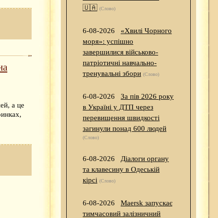
🇺🇦
(Слово)
6-08-2026
«Хвилі Чорного
моря»: успішно
завершилися військово-
патріотичні навчально-
на
тренувальні збори
(Слово)
6-08-2026
За пів 2026 року
ей, а це
в Україні у ДТП через
ринках,
перевищення швидкості
загинули понад 600 людей
(Слово)
6-08-2026
Діалоги органу
та клавесину в Одеській
кірсі
(Слово)
6-08-2026
Maersk запускає
тимчасовий залізничний