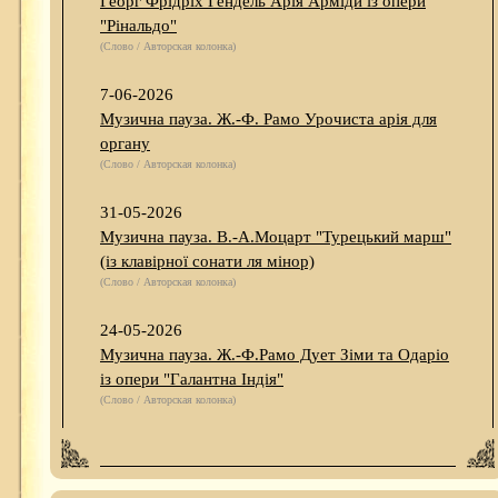
Георг Фрідріх Гендель Арія Арміди із опери
"Рінальдо"
(Слово / Авторская колонка)
7-06-2026
Музична пауза. Ж.-Ф. Рамо Урочиста арія для
органу
(Слово / Авторская колонка)
31-05-2026
Музична пауза. В.-А.Моцарт "Турецький марш"
(із клавірної сонати ля мінор)
(Слово / Авторская колонка)
24-05-2026
Музична пауза. Ж.-Ф.Рамо Дует Зіми та Одаріо
із опери "Галантна Індія"
(Слово / Авторская колонка)