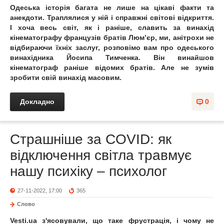
Одеська історія багата не лише на цікаві факти та
анекдоти. Траплялися у ній і справжні світові відкриття.
І хоча весь світ, як і раніше, славить за винахід
кінематографу французів братів Люм’єр, ми, анітрохи не
відбираючи їхніх заслуг, розповімо вам про одеського
винахідника Йосипа Тимченка. Він винайшов
кінематограф раніше відомих братів. Але не зумів
зробити свій винахід масовим.
Докладно
0
Страшніше за COVID: як
відключення світла травмує
нашу психіку – психолог
27-11-2022, 17:00
365
Слово
Vesti.ua з'ясовували, що таке фрустрація, і чому не