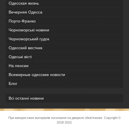
Одесская жизнь
Вечерняя Одесса
Порто-Франко
Чорноморські новини
Чорноморський гудок
Одесский вестник
Одеськi вiстi
На пенсии
Всемирные одесские новости
Блог
Всі останні новини
При використанні матеріалів посилання на джерело обов'язкове. Copyright ©
2018-2022.