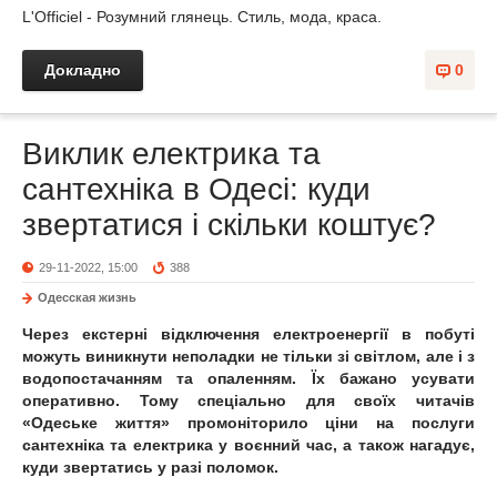
L'Officiel - Розумний глянець. Стиль, мода, краса.
Докладно
0
Виклик електрика та
сантехніка в Одесі: куди
звертатися і скільки коштує?
29-11-2022, 15:00
388
Одесская жизнь
Через екстерні відключення електроенергії в побуті
можуть виникнути неполадки не тільки зі світлом, але і з
водопостачанням та опаленням. Їх бажано усувати
оперативно. Тому спеціально для своїх читачів
«Одеське життя» промоніторило ціни на послуги
сантехніка та електрика у воєнний час, а також нагадує,
куди звертатись у разі поломок.