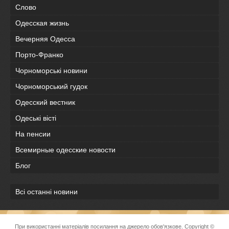
Слово
Одесская жизнь
Вечерняя Одесса
Порто-Франко
Чорноморські новини
Чорноморський гудок
Одесский вестник
Одеськi вiстi
На пенсии
Всемирные одесские новости
Блог
Всі останні новини
При використанні матеріалів посилання на джерело обов'язкове. Copyright ©