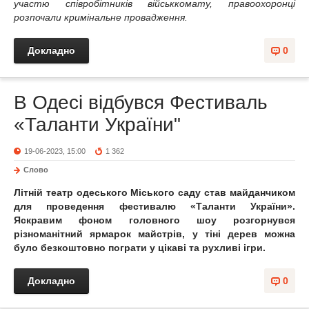
участю співробітників військкомату, правоохоронці
розпочали кримінальне провадження.
Докладно
0
В Одесі відбувся Фестиваль
«Таланти України"
19-06-2023, 15:00
1 362
Слово
Літній театр одеського Міського саду став майданчиком
для проведення фестивалю «Таланти України».
Яскравим фоном головного шоу розгорнувся
різноманітний ярмарок майстрів, у тіні дерев можна
було безкоштовно пограти у цікаві та рухливі ігри.
Докладно
0