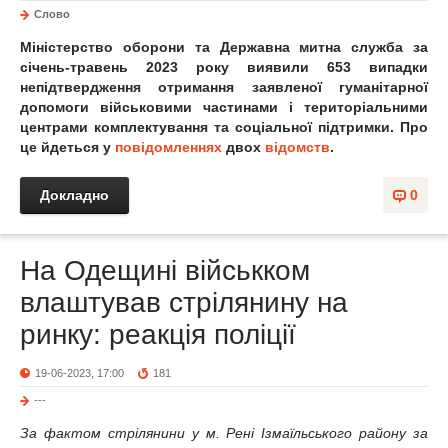
Слово
Міністерство оборони та Державна митна служба за
січень-травень 2023 року виявили 653 випадки
непідтвердження отримання заявленої гуманітарної
допомоги військовими частинами і територіальними
центрами комплектування та соціальної підтримки. Про
це йдеться у
повідомленнях
двох
відомств
.
Докладно
0
На Одещині військком
влаштував стрілянину на
ринку: реакція поліції
19-06-2023, 17:00
181
---
За фактом стрілянини у м. Рені Ізмаїльського району за