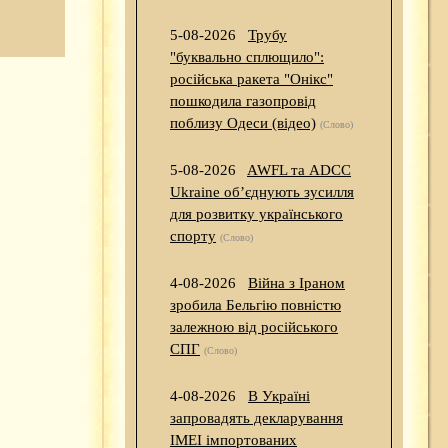
5-08-2026
Трубу
"буквально сплющило":
російська ракета "Онікс"
пошкодила газопровід
поблизу Одеси (відео)
(Слово)
5-08-2026
AWFL та ADCC
Ukraine об’єднують зусилля
для розвитку українського
спорту
(Слово)
4-08-2026
Війна з Іраном
зробила Бельгію повністю
залежною від російського
СПГ
(Слово)
4-08-2026
В Україні
запровадять декларування
IMEI імпортованих