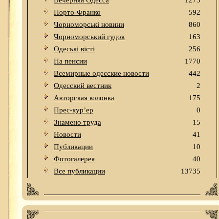
Вечерняя Одесса
1273
Порто-Франко
592
Чорноморські новини
860
Чорноморський гудок
163
Одеськi вiстi
256
На пенсии
1770
Всемирные одесские новости
442
Одесский вестник
2
Авторская колонка
175
Прес-кур’ер
0
Знамено труда
15
Новости
41
Публикации
10
Фотогалерея
40
Все публикации
13735