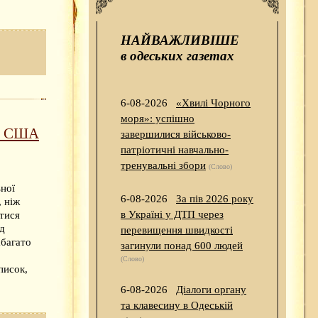
НАЙВАЖЛИВІШЕ
в одеських газетах
6-08-2026
«Хвилі Чорного
моря»: успішно
ію США
завершилися військово-
патріотичні навчально-
тренувальні збори
(Слово)
ної
6-08-2026
За пів 2026 року
 ніж
в Україні у ДТП через
тися
ід
перевищення швидкості
абагато
загинули понад 600 людей
,
(Слово)
писок,
6-08-2026
Діалоги органу
та клавесину в Одеській