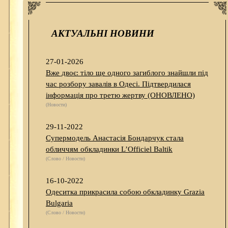
АКТУАЛЬНІ НОВИНИ
27-01-2026
Вже двоє: тіло ще одного загиблого знайшли під
час розбору завалів в Одесі. Підтвердилася
інформація про третю жертву (ОНОВЛЕНО)
(Новости)
29-11-2022
Супермодель Анастасія Бондарчук стала
обличчям обкладинки L’Officiel Baltik
(Слово / Новости)
16-10-2022
Одеситка прикрасила собою обкладинку Grazia
Bulgaria
(Слово / Новости)