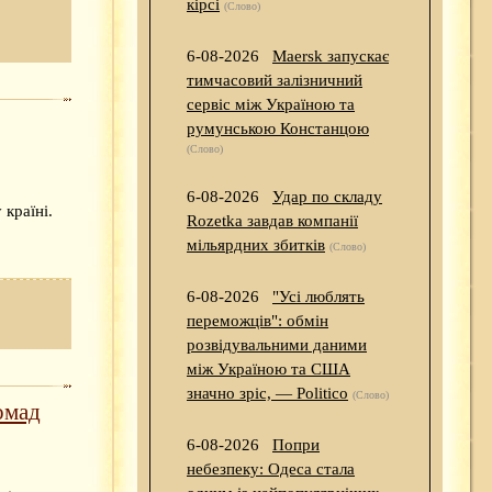
кірсі
(Слово)
6-08-2026
Maersk запускає
тимчасовий залізничний
сервіс між Україною та
румунською Констанцою
(Слово)
6-08-2026
Удар по складу
 країні.
Rozetka завдав компанії
мільярдних збитків
(Слово)
6-08-2026
"Усі люблять
переможців": обмін
розвідувальними даними
між Україною та США
значно зріс, — Politico
(Слово)
омад
6-08-2026
Попри
небезпеку: Одеса стала