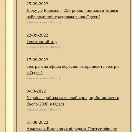
25-09-2022
Дюку де Рішельє – 256 років: чим запам’ятався
найвідоміший градоначальник Одеси?
(Одесская жизнь / Новости)
22-09-2022
Генетичний код
(Вечерняя Одесса / Новости)
17-09-2022
Театральна афіша вересня: як працюють театри
в Одесі?
(Одесская жизнь / Новости)
9-09-2022
Україна зробила важливий крок, щоби провести
Експо 2030 в Одесі
(Одесская жизнь / Новости)
31-08-2022
Анастасія Бондарчук відвідала Португалію, де