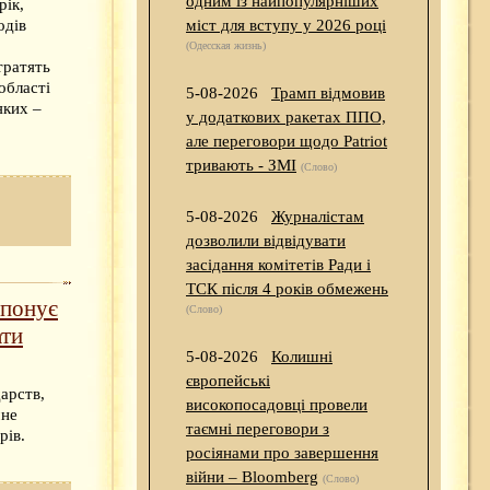
одним із найпопулярніших
рік,
міст для вступу у 2026 році
одів
(Одесская жизнь)
тратять
області
5-08-2026
Трамп відмовив
яких –
у додаткових ракетах ППО,
але переговори щодо Patriot
тривають - ЗМІ
(Слово)
5-08-2026
Журналістам
дозволили відвідувати
засідання комітетів Ради і
ТСК після 4 років обмежень
опонує
(Слово)
ати
5-08-2026
Колишні
європейські
арств,
високопосадовці провели
мне
таємні переговори з
рів.
росіянами про завершення
війни – Bloomberg
(Слово)