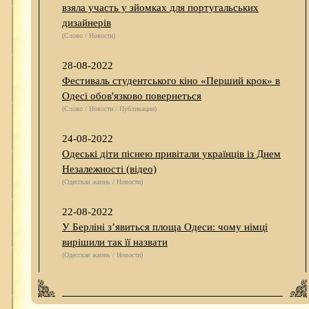
взяла участь у зйомках для португальських
дизайнерів
(Слово / Новости)
28-08-2022
Фестиваль студентського кіно «Перший крок» в
Одесі обов'язково повернеться
(Слово / Новости / Публикации)
24-08-2022
Одеські діти піснею привітали українців із Днем
Незалежності (відео)
(Одесская жизнь / Новости)
22-08-2022
У Берліні з’явиться площа Одеси: чому німці
вирішили так її назвати
(Одесская жизнь / Новости)