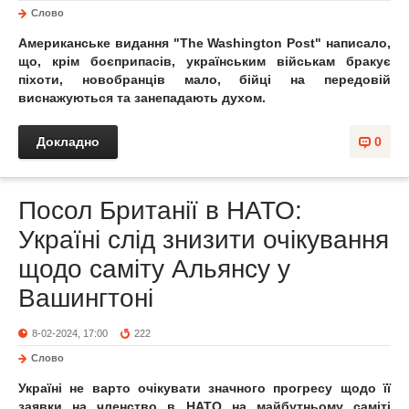
Слово
Американське видання "The Washington Post" написало,
що, крім боєприпасів, українським військам бракує
піхоти, новобранців мало, бійці на передовій
виснажуються та занепадають духом.
Докладно
0
Посол Британії в НАТО:
Україні слід знизити очікування
щодо саміту Альянсу у
Вашингтоні
8-02-2024, 17:00
222
Слово
Україні не варто очікувати значного прогресу щодо її
заявки на членство в НАТО на майбутньому саміті