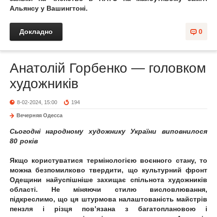
Альянсу у Вашингтоні.
Докладно
0
Анатолій Горбенко — головком
художників
8-02-2024, 15:00
194
Вечерняя Одесса
Сьогодні народному художнику України виповнилося
80 років
Якщо користуватися термінологією воєнного стану, то
можна безпомилково твердити, що культурний фронт
Одещини найуспішніше захищає спільнота художників
області. Не міняючи стилю висловлювання,
підкреслимо, що ця штурмова налаштованість майстрів
пензля і різця пов’язана з багатоплановою і