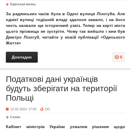
Одесская жизнь
За радянських часів була в Одесі вулиця Лізогуба. Але
однієї вулиці тодішній владі здалося замало, і на його
честь назвали ще історичний узвіз. Тепер на карті міста
цього прізвища не зустріти. Чому так вийшло і ким був
Дмитро Лізогуб, читайте у новій публікації «Одеського
Життя»
Докладно
0
Податкові дані українців
будуть зберігати на території
Польщі
12-02-2024, 17:00
191
Слово
Кабінет міністрів України ухвалив рішення щодо