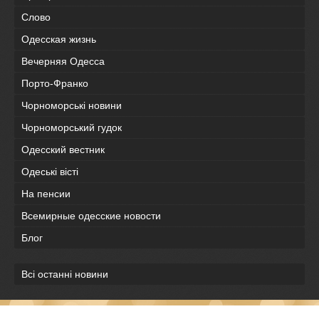
Слово
Одесская жизнь
Вечерняя Одесса
Порто-Франко
Чорноморські новини
Чорноморський гудок
Одесский вестник
Одеськi вiстi
На пенсии
Всемирные одесские новости
Блог
Всі останні новини