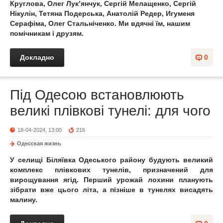
Круглова, Олег Лук’янчук, Сергій Мелащенко, Сергій
Нікулін, Тетяна Подерська, Анатолій Редер, Игуменя
Серафіма, Олег Стальніченко. Ми вдячні їм, нашим
помічникам і друзям.
Докладно
0
Під Одесою встановлюють
великі плівкові тунелі: для чого
18-04-2024, 13:00
216
Одесская жизнь
У селищі Біляївка Одеського району будують великий
комплекс плівкових тунелів, призначений для
вирощування ягід. Перший урожай лохини планують
зібрати вже цього літа, а пізніше в тунелях висадять
малину.