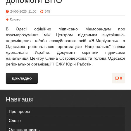
допомоги ВПО
24-06-2025, 11:00
345
Слово
В Одесі офіційно підписано Меморандум про
взаєморозуміння між Центром підтримки внутрішньо-
переміщених та/або евакуйованих осіб «Я-Маріуполь» та
Одеською регіональною організацією Національної спілки
журналістів України. Документ скріпили підписами
начальниця Центру Олена Островерхова та голова Одеської
регіональної організації НСЖУ Юрій Работін.
Докладно
0
Навігація
Про проект
Слово
Одесская жизнь