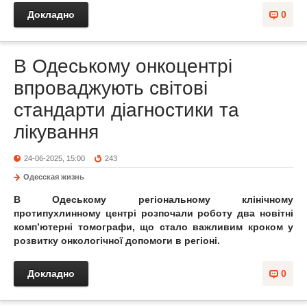
Докладно
0
В Одеському онкоцентрі
впроваджують світові
стандарти діагностики та
лікування
24-06-2025, 15:00
243
Одесская жизнь
В Одеському регіональному клінічному
протипухлинному центрі розпочали роботу два новітні
комп’ютерні томографи, що стало важливим кроком у
розвитку онкологічної допомоги в регіоні.
Докладно
0