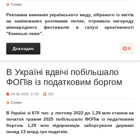
Слово
Рекламна кампанія українського меду, зібраного із квітів
на замінованих росіянами полях, отримала нагороду
міжнародного фестивалю в галузі креативності
"Каннські леви".
Докладно
0
В Україні вдвічі побільшало
ФОПів із податковим боргом
24-06-2025, 17:00
303
Слово
В Україні зі 670 тис. у лютому 2022 до 1,29 млн станом на
початок травня 2025 побільшало ФОПів із податковим
боргом.
1,29 млн підприємців заборгували державі
понад 13 млрд грн податків.