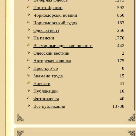
Вечерняя Одесса
1273
Порто-Франко
592
Чорноморські новини
860
Чорноморський гудок
163
Одеськi вiстi
256
На пенсии
1770
Всемирные одесские новости
442
Одесский вестник
2
Авторская колонка
175
Прес-кур’ер
0
Знамено труда
15
Новости
41
Публикации
10
Фотогалерея
40
Все публикации
13738