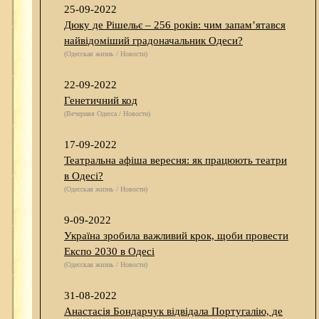
25-09-2022
Дюку де Рішельє – 256 років: чим запам’ятався
найвідоміший градоначальник Одеси?
(Одесская жизнь / Новости)
22-09-2022
Генетичний код
(Вечерняя Одесса / Новости)
17-09-2022
Театральна афіша вересня: як працюють театри
в Одесі?
(Одесская жизнь / Новости)
9-09-2022
Україна зробила важливий крок, щоби провести
Експо 2030 в Одесі
(Одесская жизнь / Новости)
31-08-2022
Анастасія Бондарчук відвідала Португалію, де