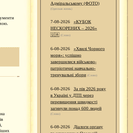
Адміральському (ФОТО)
(Одесская жизнь)
рументи
7-08-2026
«КУБОК
мою.
НЕСКОРЕНИХ – 2026»
🇺🇦
(Слово)
6-08-2026
«Хвилі Чорного
моря»: успішно
завершилися військово-
патріотичні навчально-
тренувальні збори
(Слово)
6-08-2026
За пів 2026 року
в Україні у ДТП через
перевищення швидкості
загинули понад 600 людей
зна
(Слово)
ів
й,
6-08-2026
Діалоги органу
ніших