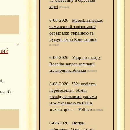
та клавесину в Одеській
кірсі
(Слово)
6-08-2026
Maersk запускає
тимчасовий залізничний
сервіс між Україною та
румунською Констанцою
(Слово)
ний
6-08-2026
Удар по складу
Rozetka завдав компанії
мільярдних збитків
(Слово)
і,
6-08-2026
"Усі люблять
переможців": обмін
ада б’є
розвідувальними даними
між Україною та США
значно зріс, — Politico
(Слово)
6-08-2026
Попри
небезпеку: Одеса стала