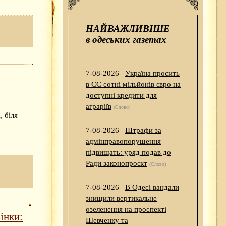
НАЙВАЖЛИВІШЕ
в одеських газетах
7-08-2026
Україна просить
в ЄС сотні мільйонів євро на
доступні кредити для
аграріїв
(Слово)
, біля
7-08-2026
Штрафи за
адмінправопорушення
підвищать: уряд подав до
Ради законопроєкт
(Слово)
7-08-2026
В Одесі вандали
знищили вертикальне
озеленення на проспекті
інки:
Шевченку та