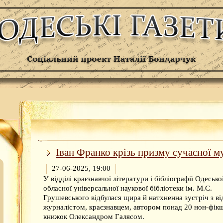
Іван Франко крізь призму сучасної м
27-06-2025, 19:00
У відділі краєзнавчої літератури і бібліографії Одесько
обласної універсальної наукової бібліотеки ім. М.С.
Грушевського відбулася щира й натхненна зустріч з в
журналістом, краєзнавцем, автором понад 20 нон-фік
книжок Олександром Галясом.