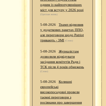
одним із найпопулярніших
міст для вступу у 2026 році
(Одесская жизнь)
5-08-2026
Трамп відмовив
у додаткових ракетах ППО,
але переговори щодо Patriot
тривають - ЗМІ
(Слово)
5-08-2026
Журналістам
дозволили відвідувати
засідання комітетів Ради і
ТСК після 4 років обмежень
(Слово)
5-08-2026
Колишні
європейські
високопосадовці провели
таємні переговори з
росіянами про завершення