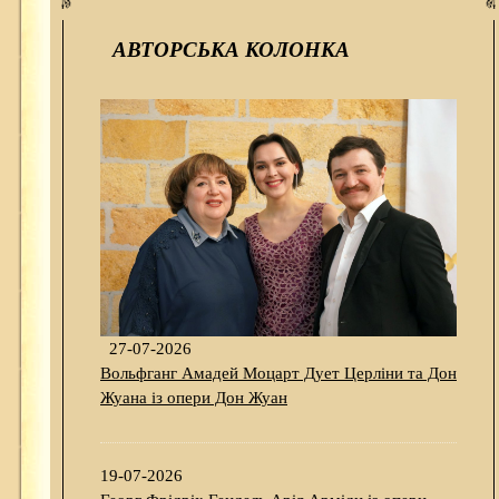
АВТОРСЬКА КОЛОНКА
27-07-2026
Вольфганг Амадей Моцарт Дует Церліни та Дон
Жуана із опери Дон Жуан
19-07-2026