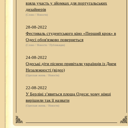
взяла участь у зйомках для португальських
дизайнерів
(Слово / Новости)
28-08-2022
Фестиваль студентського кіно «Перший крок» в
Одесі обов'язково повернеться
(Слово / Новости / Публикации)
24-08-2022
Одеські діти піснею привітали українців із Днем
Незалежності (відео)
(Одесская жизнь / Новости)
22-08-2022
У Берліні з’явиться площа Одеси: чому німці
вирішили так її назвати
(Одесская жизнь / Новости)