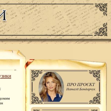
узики
ї
ідомим
шн