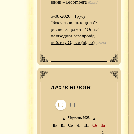
війни – Bloomberg
(Слово)
5-08-2026
Трубу
"буквально сплющило":
російська ракета "Онікс"
пошкодила газопровід
поблизу Одеси (відео)
(Слово)
АРХІВ НОВИН
«
Червень 2025
»
Пн
Вт
Ср
Чт
Пт
Сб
Нд
1