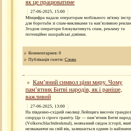
як це працюватиме
27-06-2025, 15:00
Мінцифра надала операторам мобільного зв'язку інст
для боротьби зі спам-викликами та навʼязливою рекла
Згодом оператори блокуватимуть спам, рекламу та
потенційно шахрайські дзвінки.
Комментариев: 0
Публікація газети:
Слово
Кам’яний символ ціни миру. Чому
пам’ятник Битві народів, як і раніше,
важливий
27-06-2025, 13:00
На південно-східній околиці Лейпцига височіє грандіо
споруда із сірого граніту. Це — пам’ятник Битві народ
(Vоlkerschlachtdenkmal), мовчазний свідок історії, яки
незважаючи на свій вік, залишається одним із найзнач