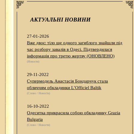
АКТУАЛЬНІ НОВИНИ
27-01-2026
Вже двоє: тіло ще одного загиблого знайшли під
час розбору завалів в Одесі. Підтвердилася
інформація про третю жертву (ОНОВЛЕНО)
(Новости)
29-11-2022
Супермодель Анастасія Бондарчук стала
обличчям обкладинки L’Officiel Baltik
(Слово / Новости)
16-10-2022
Одеситка прикрасила собою обкладинку Grazia
Bulgaria
(Слово / Новости)