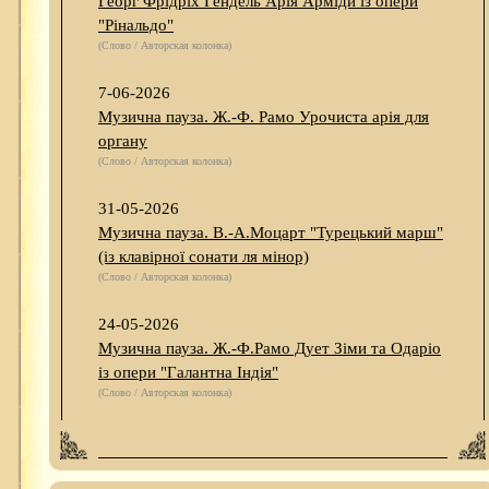
Георг Фрідріх Гендель Арія Арміди із опери
"Рінальдо"
(Слово / Авторская колонка)
7-06-2026
Музична пауза. Ж.-Ф. Рамо Урочиста арія для
органу
(Слово / Авторская колонка)
31-05-2026
Музична пауза. В.-А.Моцарт "Турецький марш"
(із клавірної сонати ля мінор)
(Слово / Авторская колонка)
24-05-2026
Музична пауза. Ж.-Ф.Рамо Дует Зіми та Одаріо
із опери "Галантна Індія"
(Слово / Авторская колонка)