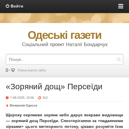
Войти
Одеські газети
Соціальний проект Наталії Бондарчук
Повна версія сайту
«Зоряний дощ» Персеїди
7-08-2025, 19:00
313
Вечерняя Одесса
Щороку серпневе зоряне небо дарує яскраве видовище
— зоряний дощ Персеїди. Спостерігаючи за «падаючими
зірками» цього метеорного потоку, цікаво розуміти їхнє