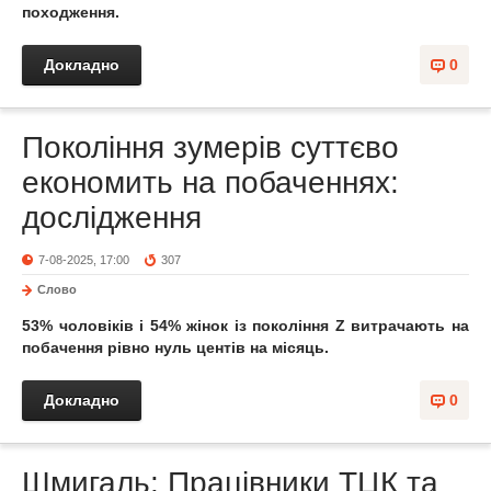
походження.
Докладно
0
Покоління зумерів суттєво
економить на побаченнях:
дослідження
7-08-2025, 17:00
307
Слово
53% чоловіків і 54% жінок із покоління Z витрачають на
побачення рівно нуль центів на місяць.
Докладно
0
Шмигаль: Працівники ТЦК та