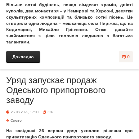
Більше сотні будівель, понад сімдесят храмів, двісті
куполів, два монастиря – у Немирові та Херсоні, десятки
скульптурних композицій та близько сотні пісень. Це
створила одна людина – мешканець села Пиріжна, що на
Кодимщині, Михайло Грінченко. Отже, давайте
знайомитися з цією творчою людиною з багатьма
талантами.
Докладно
0
Уряд запускає продаж
Одеського припортового
заводу
26-08-2025, 17:00
326
Слово
На засіданні 26 серпня уряд ухвалив рішення про
приватизацію Одеського припортового заводу.