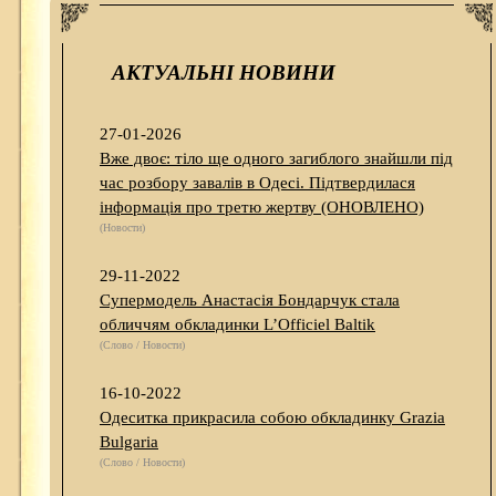
АКТУАЛЬНІ НОВИНИ
27-01-2026
Вже двоє: тіло ще одного загиблого знайшли під
час розбору завалів в Одесі. Підтвердилася
інформація про третю жертву (ОНОВЛЕНО)
(Новости)
29-11-2022
Супермодель Анастасія Бондарчук стала
обличчям обкладинки L’Officiel Baltik
(Слово / Новости)
16-10-2022
Одеситка прикрасила собою обкладинку Grazia
Bulgaria
(Слово / Новости)