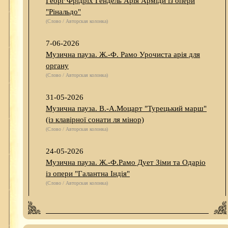
Георг Фрідріх Гендель Арія Арміди із опери
"Рінальдо"
(Слово / Авторская колонка)
7-06-2026
Музична пауза. Ж.-Ф. Рамо Урочиста арія для
органу
(Слово / Авторская колонка)
31-05-2026
Музична пауза. В.-А.Моцарт "Турецький марш"
(із клавірної сонати ля мінор)
(Слово / Авторская колонка)
24-05-2026
Музична пауза. Ж.-Ф.Рамо Дует Зіми та Одаріо
із опери "Галантна Індія"
(Слово / Авторская колонка)