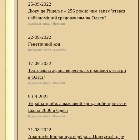
25-09-2022
Дюку де Рішельє – 256 років: чим запам’ятався
найвідоміший градоначальник Одеси?
(Одесская жизнь / Новости)
22-09-2022
Генетичний код
(Вечерняя Одесса / Новости)
17-09-2022
Театральна афіша вересня: як працюють театри
в Одесі?
(Одесская жизнь / Новости)
9-09-2022
Україна зробила важливий крок, щоби провести
Експо 2030 в Одесі
(Одесская жизнь / Новости)
31-08-2022
Анастасія Бондарчук відвідала Португалію, де