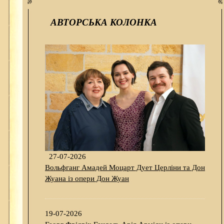
АВТОРСЬКА КОЛОНКА
27-07-2026
Вольфганг Амадей Моцарт Дует Церліни та Дон
Жуана із опери Дон Жуан
19-07-2026