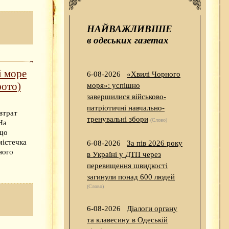
НАЙВАЖЛИВІШЕ
в одеських газетах
і море
6-08-2026
«Хвилі Чорного
фото)
моря»: успішно
завершилися військово-
патріотичні навчально-
втрат
тренувальні збори
(Слово)
На
 що
містечка
6-08-2026
За пів 2026 року
ного
в Україні у ДТП через
перевищення швидкості
загинули понад 600 людей
(Слово)
6-08-2026
Діалоги органу
та клавесину в Одеській