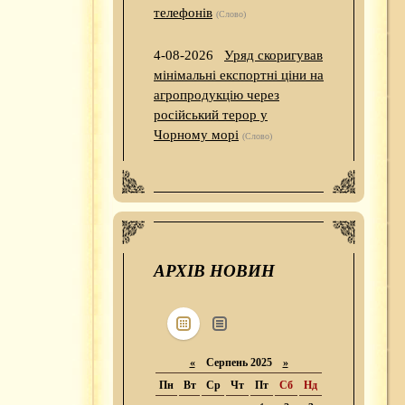
телефонів
(Слово)
4-08-2026
Уряд скоригував
мінімальні експортні ціни на
агропродукцію через
російський терор у
Чорному морі
(Слово)
АРХІВ НОВИН
«
Серпень 2025
»
Пн
Вт
Ср
Чт
Пт
Сб
Нд