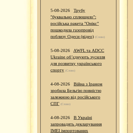
5-08-2026
Трубу
"буквально сплющило":
російська ракета "Онікс"
пошкодила газопровід
поблизу Одеси (відео)
(Слово)
5-08-2026
AWFL та ADCC
Ukraine об’єднують зусилля
для розвитку українського
спорту
(Слово)
4-08-2026
Війна з Іраном
зробила Бельгію повністю
залежною від російського
СПГ
(Слово)
4-08-2026
В Україні
запровадять декларування
IMEI імпортованих