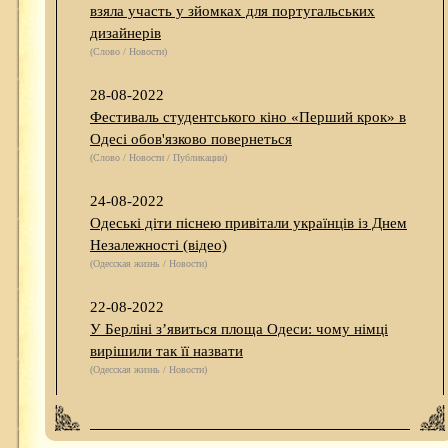
взяла участь у зйомках для португальських
дизайнерів
(Слово / Новости)
28-08-2022
Фестиваль студентського кіно «Перший крок» в
Одесі обов'язково повернеться
(Слово / Новости / Публикации)
24-08-2022
Одеські діти піснею привітали українців із Днем
Незалежності (відео)
(Одесская жизнь / Новости)
22-08-2022
У Берліні з’явиться площа Одеси: чому німці
вирішили так її назвати
(Одесская жизнь / Новости)