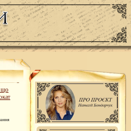
, що
окат
нання