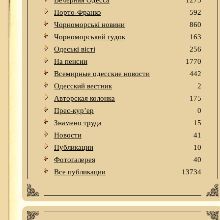
Вечерняя Одесса
1273
Порто-Франко
592
Чорноморські новини
860
Чорноморський гудок
163
Одеськi вiстi
256
На пенсии
1770
Всемирные одесские новости
442
Одесский вестник
2
Авторская колонка
175
Прес-кур’ер
0
Знамено труда
15
Новости
41
Публикации
10
Фотогалерея
40
Все публикации
13734