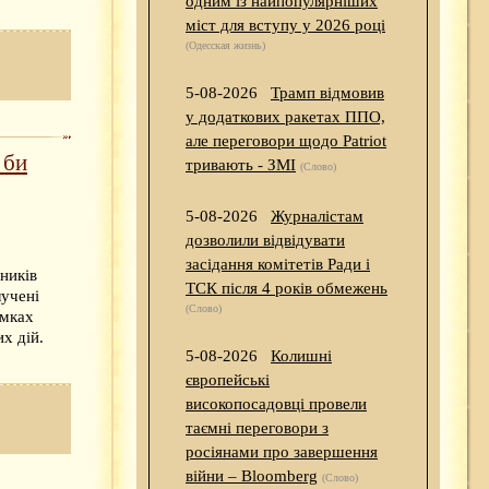
одним із найпопулярніших
міст для вступу у 2026 році
(Одесская жизнь)
5-08-2026
Трамп відмовив
у додаткових ракетах ППО,
але переговори щодо Patriot
 би
тривають - ЗМІ
(Слово)
5-08-2026
Журналістам
дозволили відвідувати
засідання комітетів Ради і
ників
ТСК після 4 років обмежень
учені
(Слово)
амках
х дій.
5-08-2026
Колишні
європейські
високопосадовці провели
таємні переговори з
росіянами про завершення
війни – Bloomberg
(Слово)