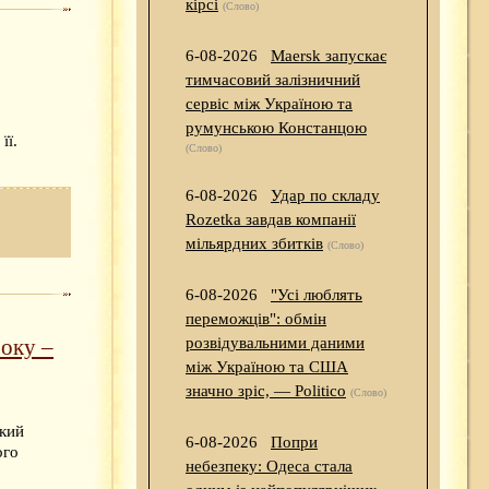
кірсі
(Слово)
6-08-2026
Maersk запускає
тимчасовий залізничний
сервіс між Україною та
румунською Констанцою
її.
(Слово)
6-08-2026
Удар по складу
Rozetka завдав компанії
мільярдних збитків
(Слово)
6-08-2026
"Усі люблять
переможців": обмін
року –
розвідувальними даними
між Україною та США
значно зріс, — Politico
(Слово)
ький
6-08-2026
Попри
ого
небезпеку: Одеса стала