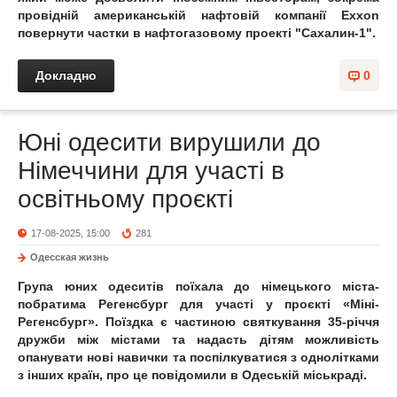
провідній американській нафтовій компанії Exxon
повернути частки в нафтогазовому проекті "Сахалин-1".
Докладно
0
Юні одесити вирушили до
Німеччини для участі в
освітньому проєкті
17-08-2025, 15:00
281
Одесская жизнь
Група юних одеситів поїхала до німецького міста-
побратима Регенсбург для участі у проєкті «Міні-
Регенсбург». Поїздка є частиною святкування 35-річчя
дружби між містами та надасть дітям можливість
опанувати нові навички та поспілкуватися з однолітками
з інших країн, про це повідомили в Одеській міськраді.