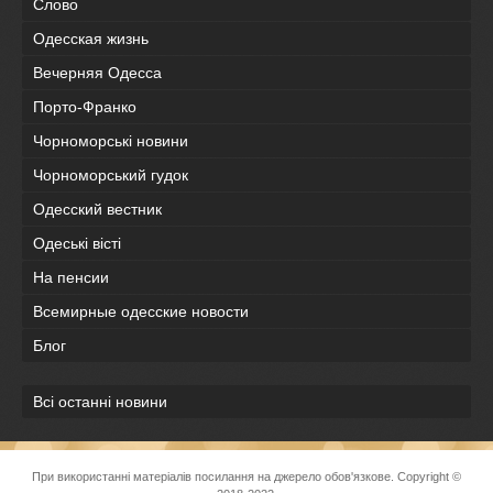
Слово
Одесская жизнь
Вечерняя Одесса
Порто-Франко
Чорноморські новини
Чорноморський гудок
Одесский вестник
Одеськi вiстi
На пенсии
Всемирные одесские новости
Блог
Всі останні новини
При використанні матеріалів посилання на джерело обов'язкове. Copyright ©