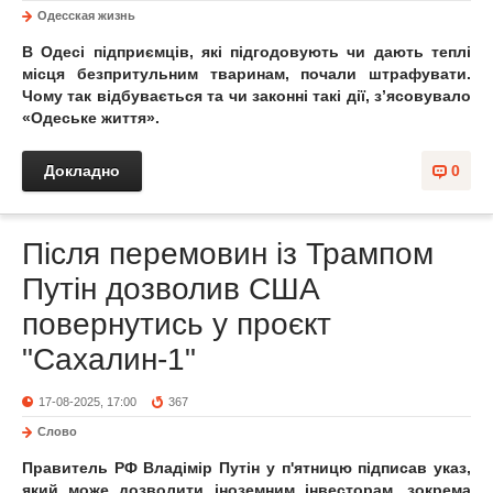
Одесская жизнь
В Одесі підприємців, які підгодовують чи дають теплі
місця безпритульним тваринам, почали штрафувати.
Чому так відбувається та чи законні такі дії, з’ясовувало
«Одеське життя».
Докладно
0
Після перемовин із Трампом
Путін дозволив США
повернутись у проєкт
"Сахалин-1"
17-08-2025, 17:00
367
Слово
Правитель РФ Владімір Путін у п'ятницю підписав указ,
який може дозволити іноземним інвесторам, зокрема