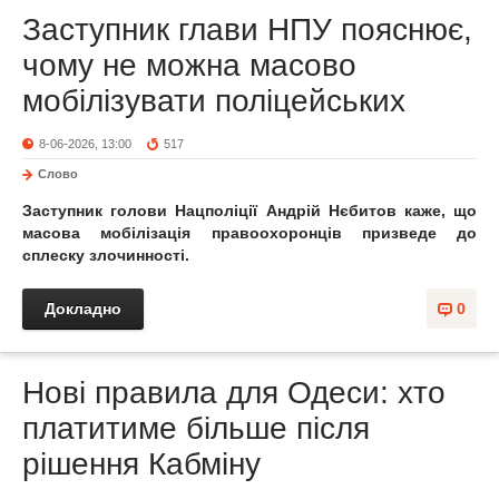
Заступник глави НПУ пояснює,
чому не можна масово
мобілізувати поліцейських
8-06-2026, 13:00
517
Слово
Заступник голови Нацполіції Андрій Нєбитов каже, що
масова мобілізація правоохоронців призведе до
сплеску злочинності.
Докладно
0
Нові правила для Одеси: хто
платитиме більше після
рішення Кабміну