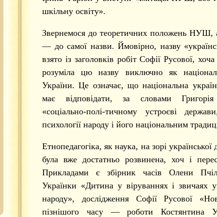
шкільну освіту».
Звернемося до теоретичних положень НУШ, 
— до самої назви. Ймовірно, назву «україн
взято із заголовків робіт Софії Русової, хоч
розуміла цю назву виключно як націона
України. Це означає, що національна украї
має відповідати, за словами Григорія
«соціально-полі-тичному устроєві держав
психології народу і його національним традиц
Етнопедагогіка, як наука, на зорі української
була вже достатньо розвинена, хоч і перес
Прикладами є збірник часів Олени Пчі
Українки «Дитина у віруваннях і звичаях у
народу», дослідження Софії Русової «Но
пізнішого часу — роботи Костянтина У