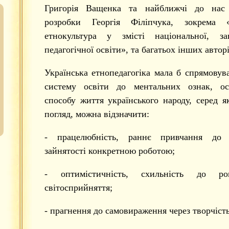
Григорія Ващенка та найближчі до нас 
розробки Георгія Філіпчука, зокрема «
етнокультура у змісті національної, за
педагогічної освіти», та багатьох інших авторі
Українська етнопедагогіка мала б спрямовув
систему освіти до ментальних ознак, ос
способу життя українського народу, серед я
погляд, можна відзначити:
- працелюбність, раннє привчання до о
зайнятості конкретною роботою;
- оптимістичність, схильність до ром
світосприйняття;
- прагнення до самовираження через творчість