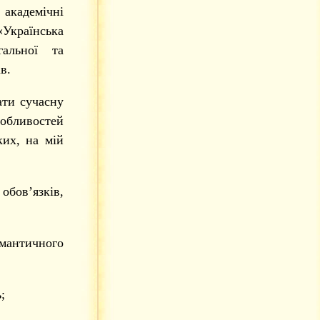
академічні
Українська
гальної та
в.
ати сучасну
обливостей
ких, на мій
бов’язків,
античного
;