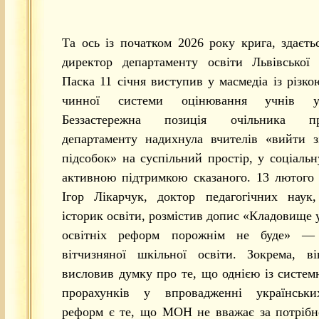
Та ось із початком 2026 року крига, здаєтьс
директор департаменту освіти Львівсько
Паска 11 січня виступив у масмедіа із різк
чинної системи оцінювання учнів 
Беззастережна позиція очільника про
департаменту надихнула вчителів «вийти з
підсобок» на суспільний простір, у соціальн
активною підтримкою сказаного. 13 лютого
Ігор Лікарчук, доктор педагогічних наук,
історик освіти, розмістив допис «Кладовище 
освітніх реформ порожнім не буде» —
вітчизняної шкільної освіти. Зокрема, ві
висловив думку про те, що однією із систе
прорахунків у впровадженні українськи
реформ є те, що МОН не вважає за потрібн