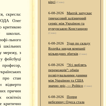
кірсі
(Слово)
6-08-2026
Maersk запускає
я, скресла:
тимчасовий залізничний
ї ОДА Олег
сервіс між Україною та
ою критикою
румунською Констанцою
у школах.
(Слово)
фі-льного
6-08-2026
Удар по складу
і шкільних
Rozetka завдав компанії
у мережу, з
мільярдних збитків
(Слово)
 у фейсбуці
 професор,
6-08-2026
"Усі люблять
переможців": обмін
українських
розвідувальними даними
 про стан
між Україною та США
н відверто
значно зріс, — Politico
(Слово)
мних причин
х освітніх
6-08-2026
Попри
небезпеку: Одеса стала
е критично