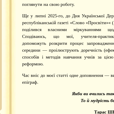
поглянути на свою роботу.
Ще у липні 2025-го, до Дня Української Дер
республіканській газеті «Слово «Просвіти»«
поділився власними міркуваннями 
Сподіваюсь, що мої, учителя-практи
допоможуть розкрити процес запровадже
середини — проілюструють доречність (ефек
способів і методів навчання учнів за ціє
реформою.
Час вніс до моєї статті одне доповнення — ви
епіграф.
Якби ви вчились так
То й мудрість би 
Тарас Ш