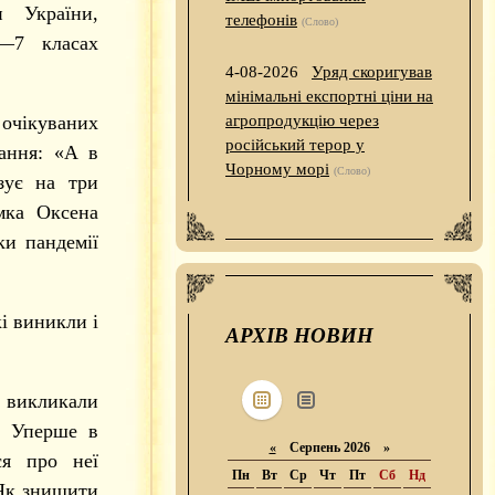
и України,
телефонів
(Слово)
—7 класах
4-08-2026
Уряд скоригував
мінімальні експортні ціни на
чікуваних
агропродукцію через
російський терор у
тання: «А в
Чорному морі
(Слово)
зує на три
умка Оксена
ки пандемії
і виникли і
АРХІВ НОВИН
 викликали
. Уперше в
«
Серпень 2026 »
ся про неї
Пн
Вт
Ср
Чт
Пт
Сб
Нд
 Як знищити