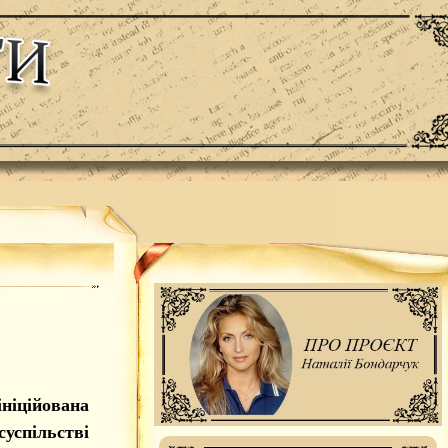
ніційована
успільстві