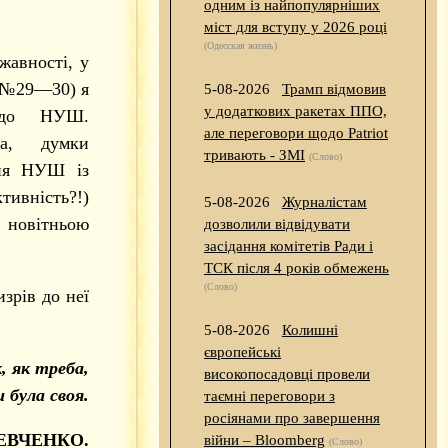
одним із найпопулярніших
міст для вступу у 2026 році
(Одесская жизнь)
жавності, у
 (№29—30) я
5-08-2026
Трамп відмовив
у додаткових ракетах ППО,
щодо НУШ.
але переговори щодо Patriot
ка, думки
тривають - ЗМІ
(Слово)
ння НУШ із
тивність?!)
5-08-2026
Журналістам
ю новітньою
дозволили відвідувати
засідання комітетів Ради і
ТСК після 4 років обмежень
(Слово)
зрів до неї
5-08-2026
Колишні
європейські
, як треба,
високопосадовці провели
була своя.
таємні переговори з
росіянами про завершення
ЕВЧЕНКО.
війни – Bloomberg
(Слово)