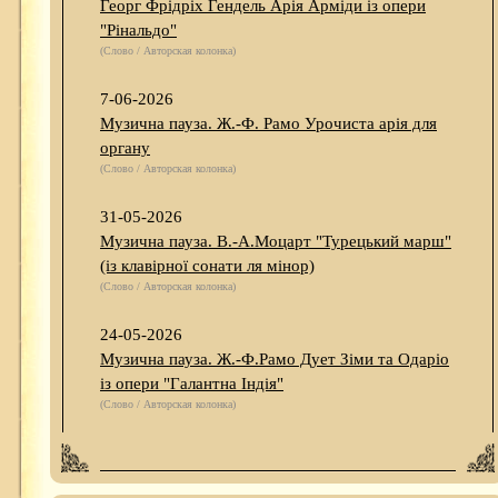
Георг Фрідріх Гендель Арія Арміди із опери
"Рінальдо"
(Слово / Авторская колонка)
7-06-2026
Музична пауза. Ж.-Ф. Рамо Урочиста арія для
органу
(Слово / Авторская колонка)
31-05-2026
Музична пауза. В.-А.Моцарт "Турецький марш"
(із клавірної сонати ля мінор)
(Слово / Авторская колонка)
24-05-2026
Музична пауза. Ж.-Ф.Рамо Дует Зіми та Одаріо
із опери "Галантна Індія"
(Слово / Авторская колонка)