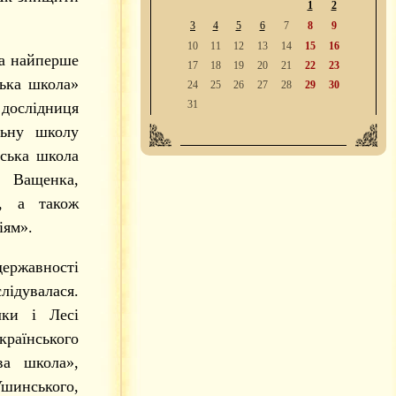
1
2
3
4
5
6
7
8
9
10
11
12
13
14
15
16
а найперше
17
18
19
20
21
22
23
ська школа»
24
25
26
27
28
29
30
31
а дослідниця
льну школу
нська школа
 Ващенка,
и, а також
іям».
 державності
лідувалася.
лки і Лесі
країнського
ва школа»,
шинського,