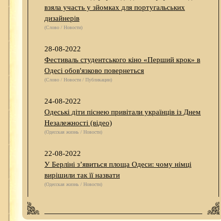
взяла участь у зйомках для португальських
дизайнерів
(Слово / Новости)
28-08-2022
Фестиваль студентського кіно «Перший крок» в
Одесі обов'язково повернеться
(Слово / Новости / Публикации)
24-08-2022
Одеські діти піснею привітали українців із Днем
Незалежності (відео)
(Одесская жизнь / Новости)
22-08-2022
У Берліні з’явиться площа Одеси: чому німці
вирішили так її назвати
(Одесская жизнь / Новости)