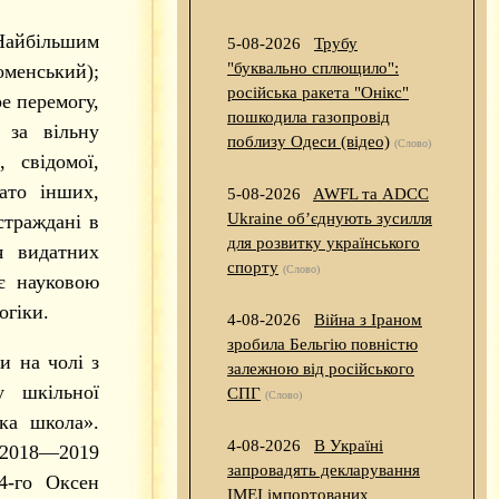
Найбільшим
5-08-2026
Трубу
"буквально сплющило":
оменський);
російська ракета "Онікс"
е перемогу,
пошкодила газопровід
 за вільну
поблизу Одеси (відео)
(Слово)
 свідомої,
гато інших,
5-08-2026
AWFL та ADCC
Ukraine об’єднують зусилля
страждані в
для розвитку українського
я видатних
спорту
(Слово)
 є науковою
огіки.
4-08-2026
Війна з Іраном
зробила Бельгію повністю
и на чолі з
залежною від російського
у шкільної
СПГ
(Слово)
ька школа».
4-08-2026
В Україні
 2018—2019
запровадять декларування
4-го Оксен
IMEI імпортованих