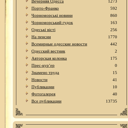
Вечерняя Одесса
1273
Порто-Франко
592
Чорноморські новини
860
Чорноморський гудок
163
Одеськi вiстi
256
На пенсии
1770
Всемирные одесские новости
442
Одесский вестник
2
Авторская колонка
175
Прес-кур’ер
0
Знамено труда
15
Новости
41
Публикации
10
Фотогалерея
40
Все публикации
13735