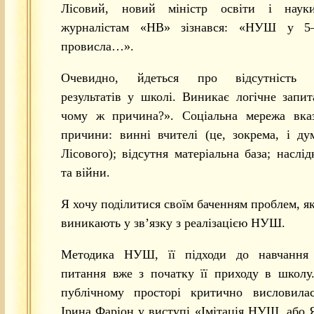
Лісовий, новий міністр освіти і наук
журналістам «НВ» зізнався: «НУШ у 5
провисла…».
Очевидно, йдеться про відсутність о
результатів у школі. Виникає логічне запи
чому ж причина?». Соціальна мережа вка
причини: винні вчителі (це, зокрема, і д
Лісового); відсутня матеріальна база; наслід
та війни.
Я хочу поділитися своїм баченням проблем, як
виникають у зв’язку з реалізацією НУШ.
Методика НУШ, її підходи до навчання
питання вже з початку її приходу в школу
публічному просторі критично висловила
Ірина Фаріон у виступі «Імітація НУШ, або