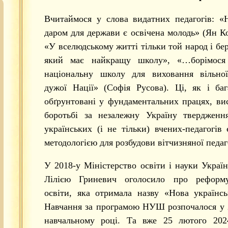
Вчитаймося у слова видатних педагогів: «
даром для держави є освічена молодь» (Ян К
«У вселюдському житті тільки той народ і бер
який має найкращу школу», «…борімося
національну школу для виховання вільної,
дужої Нації» (Софія Русова). Ці, як і ба
обґрунтовані у фундаментальних працях, ви
боротьбі за незалежну Україну твердженн
українських (і не тільки) вчених-педагогів
методологією для розбудови вітчизняної педаг
У 2018-у Міністерство освіти і науки Україн
Лілією Гриневич оголосило про реформ
освіти, яка отримала назву «Нова українс
Навчання за програмою НУШ розпочалося у
навчальному році. Та вже 25 лютого 202