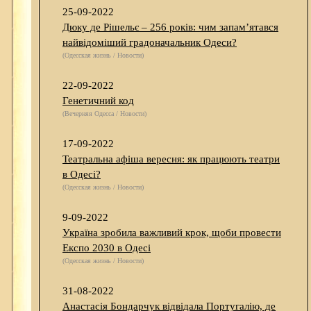
25-09-2022
Дюку де Рішельє – 256 років: чим запам’ятався
найвідоміший градоначальник Одеси?
(Одесская жизнь / Новости)
22-09-2022
Генетичний код
(Вечерняя Одесса / Новости)
17-09-2022
Театральна афіша вересня: як працюють театри
в Одесі?
(Одесская жизнь / Новости)
9-09-2022
Україна зробила важливий крок, щоби провести
Експо 2030 в Одесі
(Одесская жизнь / Новости)
31-08-2022
Анастасія Бондарчук відвідала Португалію, де