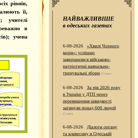
сіх рівнів,
алюють її,
НАЙВАЖЛИВІШЕ
; учителі
в одеських газетах
ереважно в
ів); учена
6-08-2026
«Хвилі Чорного
моря»: успішно
завершилися військово-
патріотичні навчально-
тренувальні збори
(Слово)
6-08-2026
За пів 2026 року
в Україні у ДТП через
перевищення швидкості
загинули понад 600 людей
(Слово)
6-08-2026
Діалоги органу
та клавесину в Одеській