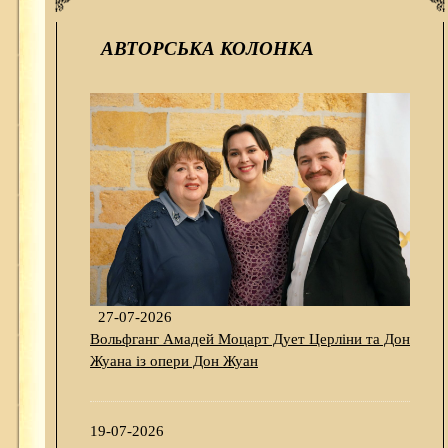
АВТОРСЬКА КОЛОНКА
27-07-2026
Вольфганг Амадей Моцарт Дует Церліни та Дон
Жуана із опери Дон Жуан
19-07-2026