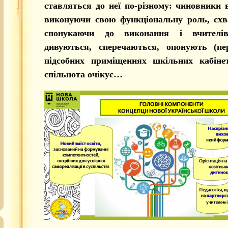
ставляться до неї по-різному: чиновники в
виконуючи свою функціональну роль, схв
спонукаючи до виконання і вчителів
дивуються, сперечаються, опонують (п
підсобних приміщеннях шкільних кабінет
спільнота очікує…