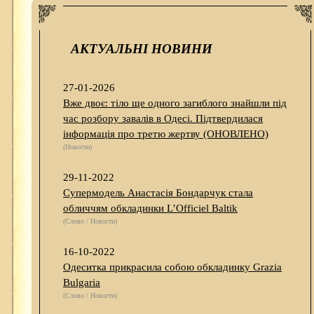
АКТУАЛЬНІ НОВИНИ
27-01-2026
Вже двоє: тіло ще одного загиблого знайшли під
час розбору завалів в Одесі. Підтвердилася
інформація про третю жертву (ОНОВЛЕНО)
(Новости)
29-11-2022
Супермодель Анастасія Бондарчук стала
обличчям обкладинки L’Officiel Baltik
(Слово / Новости)
16-10-2022
Одеситка прикрасила собою обкладинку Grazia
Bulgaria
(Слово / Новости)