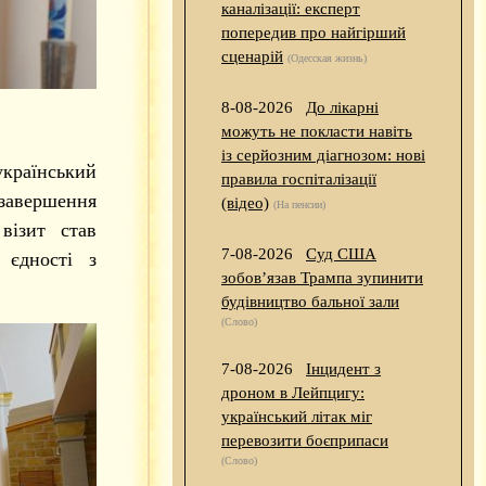
каналізації: експерт
попередив про найгірший
сценарій
(Одесская жизнь)
8-08-2026
До лікарні
можуть не покласти навіть
із серйозним діагнозом: нові
український
правила госпіталізації
завершення
(відео)
(На пенсии)
візит став
7-08-2026
Суд США
 єдності з
зобов’язав Трампа зупинити
будівництво бальної зали
(Слово)
7-08-2026
Інцидент з
дроном в Лейпцигу:
український літак міг
перевозити боєприпаси
(Слово)