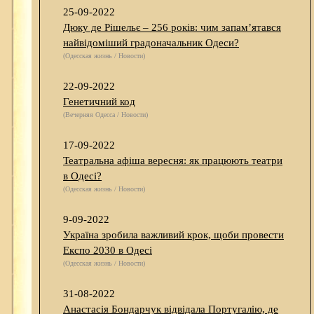
25-09-2022
Дюку де Рішельє – 256 років: чим запам’ятався
найвідоміший градоначальник Одеси?
(Одесская жизнь / Новости)
22-09-2022
Генетичний код
(Вечерняя Одесса / Новости)
17-09-2022
Театральна афіша вересня: як працюють театри
в Одесі?
(Одесская жизнь / Новости)
9-09-2022
Україна зробила важливий крок, щоби провести
Експо 2030 в Одесі
(Одесская жизнь / Новости)
31-08-2022
Анастасія Бондарчук відвідала Португалію, де