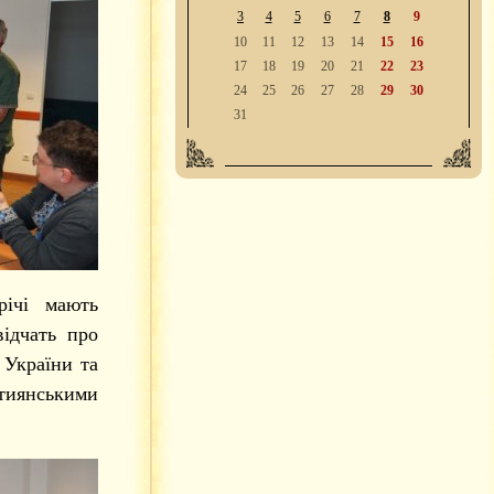
3
4
5
6
7
8
9
10
11
12
13
14
15
16
17
18
19
20
21
22
23
24
25
26
27
28
29
30
31
річі мають
відчать про
 України та
тиянськими