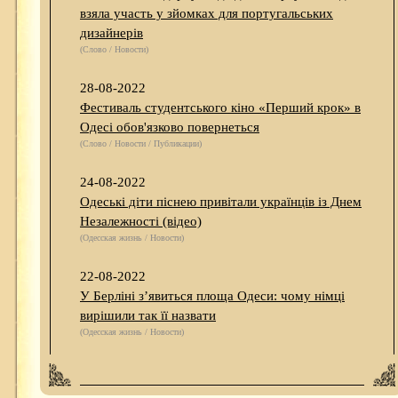
взяла участь у зйомках для португальських
дизайнерів
(Слово / Новости)
28-08-2022
Фестиваль студентського кіно «Перший крок» в
Одесі обов'язково повернеться
(Слово / Новости / Публикации)
24-08-2022
Одеські діти піснею привітали українців із Днем
Незалежності (відео)
(Одесская жизнь / Новости)
22-08-2022
У Берліні з’явиться площа Одеси: чому німці
вирішили так її назвати
(Одесская жизнь / Новости)