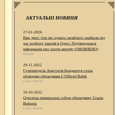
АКТУАЛЬНІ НОВИНИ
27-01-2026
Вже двоє: тіло ще одного загиблого знайшли під
час розбору завалів в Одесі. Підтвердилася
інформація про третю жертву (ОНОВЛЕНО)
(Новости)
29-11-2022
Супермодель Анастасія Бондарчук стала
обличчям обкладинки L’Officiel Baltik
(Слово / Новости)
16-10-2022
Одеситка прикрасила собою обкладинку Grazia
Bulgaria
(Слово / Новости)