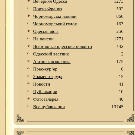
Вечерняя Одесса
1273
Порто-Франко
592
Чорноморські новини
860
Чорноморський гудок
163
Одеськi вiстi
256
На пенсии
1771
Всемирные одесские новости
442
Одесский вестник
2
Авторская колонка
175
Прес-кур’ер
0
Знамено труда
15
Новости
41
Публикации
10
Фотогалерея
40
Все публикации
13745