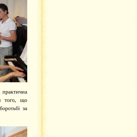
а практична
м того, що
боротьбі за