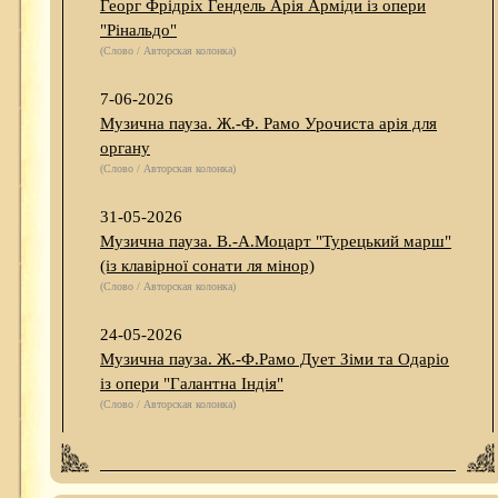
Георг Фрідріх Гендель Арія Арміди із опери
"Рінальдо"
(Слово / Авторская колонка)
7-06-2026
Музична пауза. Ж.-Ф. Рамо Урочиста арія для
органу
(Слово / Авторская колонка)
31-05-2026
Музична пауза. В.-А.Моцарт "Турецький марш"
(із клавірної сонати ля мінор)
(Слово / Авторская колонка)
24-05-2026
Музична пауза. Ж.-Ф.Рамо Дует Зіми та Одаріо
із опери "Галантна Індія"
(Слово / Авторская колонка)