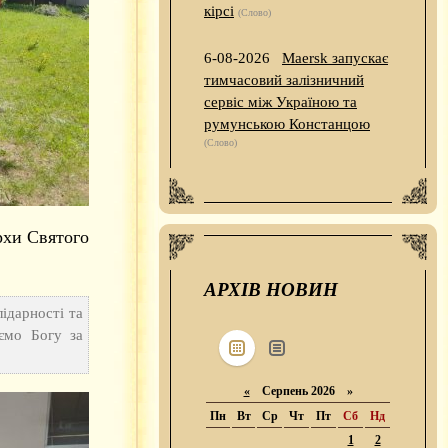
кірсі
(Слово)
6-08-2026
Maersk запускає
тимчасовий залізничний
сервіс між Україною та
румунською Констанцою
(Слово)
рхи Святого
АРХІВ НОВИН
ідарності та
ємо Богу за
«
Серпень 2026 »
Пн
Вт
Ср
Чт
Пт
Сб
Нд
1
2