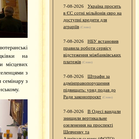
7-08-2026
Україна просить
в ЄС сотні мільйонів євро на
доступні кредити для
аграріїв
(Слово)
7-08-2026
НБУ встановив
лютеранські
правила роботи сервісу
відстеження міжбанківських
дківки на
платежів
(Слово)
и місцевих
селенцями з
7-08-2026
Штрафи за
 семінару з
адмінправопорушення
нському.
підвищать: уряд подав до
Ради законопроєкт
(Слово)
7-08-2026
В Одесі вандали
знищили вертикальне
озеленення на проспекті
Шевченку та
Адміральському (ФОТО)