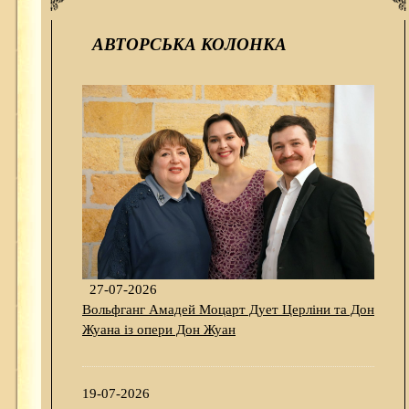
АВТОРСЬКА КОЛОНКА
27-07-2026
Вольфганг Амадей Моцарт Дует Церліни та Дон
Жуана із опери Дон Жуан
19-07-2026