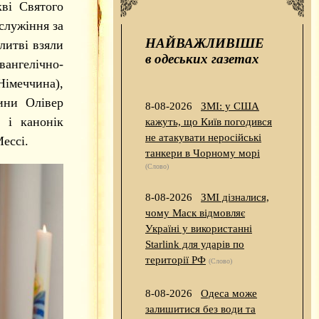
кві Святого
служіння за
НАЙВАЖЛИВІШЕ
литві взяли
в одеських газетах
вангелічно-
імеччина),
ини Олівер
8-08-2026
ЗМІ: у США
 і канонік
кажуть, що Київ погодився
не атакувати неросійські
ессі.
танкери в Чорному морі
(Слово)
8-08-2026
ЗМІ дізналися,
чому Маск відмовляє
Україні у використанні
Starlink для ударів по
території РФ
(Слово)
8-08-2026
Одеса може
залишитися без води та