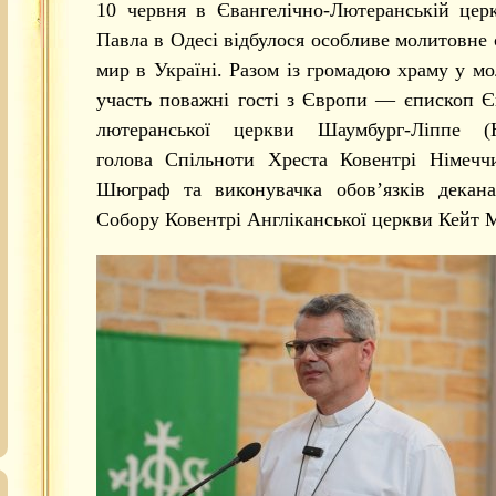
10 червня в Євангелічно-Лютеранській цер
Павла в Одесі відбулося особливе молитовне 
мир в Україні. Разом із громадою храму у мо
участь поважні гості з Європи — єпископ Є
лютеранської церкви Шаумбург-Ліппе (Н
голова Спільноти Хреста Ковентрі Німечч
Шюграф та виконувачка обов’язків декана
Собору Ковентрі Англіканської церкви Кейт М