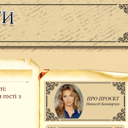
ті:
 гості з