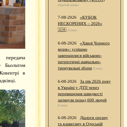
(Одесская жизнь)
7-08-2026
«КУБОК
НЕСКОРЕНИХ – 2026»
🇺🇦
(Слово)
6-08-2026
«Хвилі Чорного
моря»: успішно
завершилися військово-
 передача
патріотичні навчально-
 Бьольтом
тренувальні збори
(Слово)
Ковентрі в
дківці.
6-08-2026
За пів 2026 року
в Україні у ДТП через
перевищення швидкості
загинули понад 600 людей
(Слово)
6-08-2026
Діалоги органу
та клавесину в Одеській