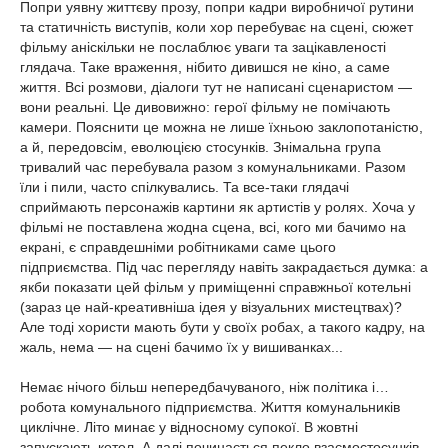
Попри уявну життєву прозу, попри кадри виробничої рутини
та статичність виступів, коли хор перебуває на сцені, сюжет
фільму аніскільки не послаблює уваги та зацікавленості
глядача. Таке враження, нібито дивишся не кіно, а саме
життя. Всі розмови, діалоги тут не написані сценаристом —
вони реальні. Це дивовижно: герої фільму не помічають
камери. Пояснити це можна не лише їхньою заклопотаністю,
а й, передовсім, еволюцією стосунків. Знімальна група
тривалий час перебувала разом з комунальниками. Разом
їли і пили, часто спілкувались. Та все-таки глядачі
сприймають персонажів картини як артистів у ролях. Хоча у
фільмі не поставлена жодна сцена, всі, кого ми бачимо на
екрані, є справдешніми робітниками саме цього
підприємства. Під час перегляду навіть закрадається думка: а
якби показати цей фільм у приміщенні справжньої котельні
(зараз це най-креативніша ідея у візуальних мистецтвах)?
Але тоді хористи мають бути у своїх робах, а такого кадру, на
жаль, нема — на сцені бачимо їх у вишиванках...
Немає нічого більш непередбачуваного, ніж політика і…
робота комунального підприємства. Життя комунальників
циклічне. Літо минає у відносному супокої. В жовтні
запускають котел. А далі починається пекло взаємостосунків