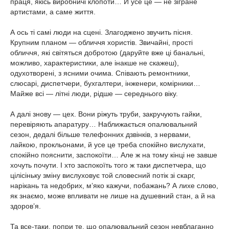
праця, якісь виробничі клопоти… Й усе це — не зігране
артистами, а саме життя.
А ось ті самі люди на сцені. Злагоджено звучить пісня.
Крупним планом — обличчя хористів. Звичайні, прості
обличчя, які світяться добротою (даруйте вже ці банальні,
можливо, характеристики, але інакше не скажеш),
одухотворені, з ясними очима. Співають ремонтники,
слюсарі, диспетчери, бухгалтери, інженери, комірники…
Майже всі — літні люди, рідше — середнього віку.
А далі знову — цех. Вони ріжуть труби, закручують гайки,
перевіряють апаратуру… Наближається опалювальний
сезон, дедалі більше телефонних дзвінків, з нервами,
лайкою, прокльонами, й усе це треба спокійно вислухати,
спокійно пояснити, заспокоїти… Але ж на тому кінці не завше
хочуть почути. І хто заспокоїть того ж таки диспетчера, що
цілісіньку зміну вислуховує той словесний потік зі скарг,
нарікань та недобрих, м’яко кажучи, побажань? А лихе слово,
як знаємо, може впливати не лише на душевний стан, а й на
здоров’я.
Та все-таки, попри те, що опалювальний сезон невблаганно