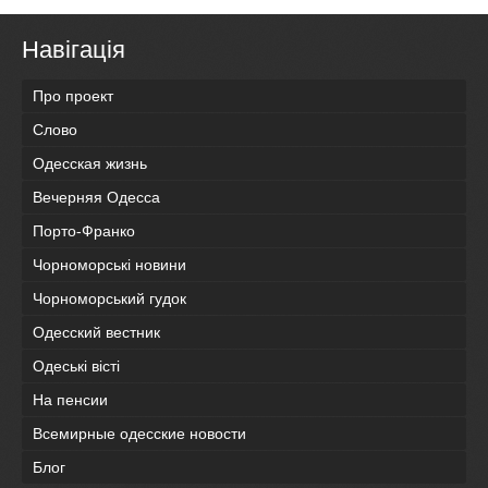
Навігація
Про проект
Слово
Одесская жизнь
Вечерняя Одесса
Порто-Франко
Чорноморські новини
Чорноморський гудок
Одесский вестник
Одеськi вiстi
На пенсии
Всемирные одесские новости
Блог