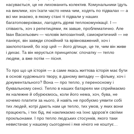
насувається, це не лихоманить колектив. Комунальники їдуть
на виклики, хоч їхати часто нема чим, ходять по підвалах — а
всі ми знаємо, в якому стані ті підвали у наших
багатоповерхівках, лагодять діряві теплокомунікації. І —
співають, хоч з репетиціями, як завше, проблематично. Але
Іван Васильович — чоловік імпозантний, самокритичний — не
панікує, він завжди спокійний та врівноважений, хоч і
заклопотаний, бо хор цей — його дітище, це те, чим він живе
і дихає. Та він керується принципом: спочатку — тепло
людям, а вже потім — пісня.
То про що ця історія — а саме якась життєва історія має бути
в основі художнього твору, в даному випадку — фільму, хоч і
документального? Вона — про тепло, у переносному і
буквальному сенсі. Тепло в наших батареях ми сприймаємо
як належне й обурюємось, коли його нема, хоч, бува, не
хочемо платити за нього, й навіть не пробуємо уявити собі
тих людей, котрі дають нам це тепло, тих умов, у яких вони
працюють, і тих бід, які накликаємо на їхнє здоров’я своїми
прокльонами. І про тепло людських стосунків, якого таки
невистачає у нашому сьогоденні і яке нічого не коштує…