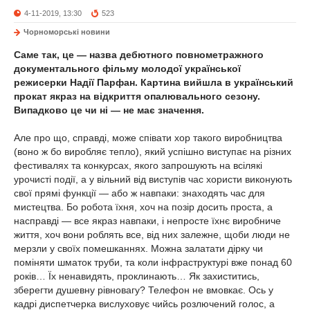
4-11-2019, 13:30
523
Чорноморські новини
Саме так, це — назва дебютного повнометражного
документального фільму молодої української
режисерки Надії Парфан. Картина вийшла в український
прокат якраз на відкриття опалювального сезону.
Випадково це чи ні — не має значення.
Але про що, справді, може співати хор такого виробництва
(воно ж бо виробляє тепло), який успішно виступає на різних
фестивалях та конкурсах, якого запрошують на всілякі
урочисті події, а у вільний від виступів час хористи виконують
свої прямі функції — або ж навпаки: знаходять час для
мистецтва. Бо робота їхня, хоч на позір досить проста, а
насправді — все якраз навпаки, і непросте їхнє виробниче
життя, хоч вони роблять все, від них залежне, щоби люди не
мерзли у своїх помешканнях. Можна залатати дірку чи
поміняти шматок труби, та коли інфраструктурі вже понад 60
років… Їх ненавидять, проклинають… Як захиститись,
зберегти душевну рівновагу? Телефон не вмовкає. Ось у
кадрі диспетчерка вислуховує чийсь розлючений голос, а