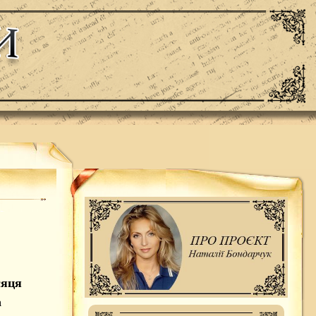
сяця
а