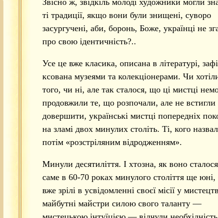
Звісно ж, звідкіль молоді художники могли зн
ті традиції, якщо вони були знищені, суворо
засургучені, аби, боронь, Боже, українці не зг
про свою ідентичність?..
Усе це вже класика, описана в літературі, зафі
ксована музеями та колекціонерами. Чи хотіл
того, чи ні, але так сталося, що ці мистці нем
продовжили те, що розпочали, але не встигли
довершити, українські мистці попередніх пок
на зламі двох минулих століть. Ті, кого назва
потім «розстріляним відродженням».
Минули десятиліття. І хтозна, як воно сталос
саме в 60-70 роках минулого століття ще юні,
вже зрілі в усвідомленні своєї місії у мистецтв
майбутні майстри силою свого таланту —
мистецькою інтуїцією — відчули необхідність