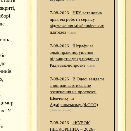
дкриті,
7-08-2026
НБУ встановив
иборі
правила роботи сервісу
ще
відстеження міжбанківських
платежів
(Слово)
вона,
7-08-2026
Штрафи за
адмінправопорушення
 бо
підвищать: уряд подав до
 до
Ради законопроєкт
(Слово)
ників
о,
7-08-2026
В Одесі вандали
знищили вертикальне
озеленення на проспекті
р
Шевченку та
одимир
Адміральському (ФОТО)
ах. У
(Одесская жизнь)
р…
7-08-2026
«КУБОК
ні
НЕСКОРЕНИХ – 2026»