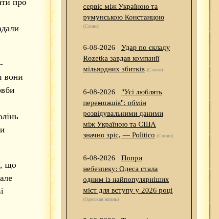
ати про
сервіс між Україною та
румунською Констанцою
адали
(Слово)
6-08-2026
Удар по складу
Rozetka завдав компанії
-
мільярдних збитків
(Слово)
и вони
овби
6-08-2026
"Усі люблять
переможців": обмін
розвідувальними даними
олінь
між Україною та США
ли
значно зріс, — Politico
(Слово)
6-08-2026
Попри
я, що
небезпеку: Одеса стала
 але
одним із найпопулярніших
і
міст для вступу у 2026 році
(Одесская жизнь)