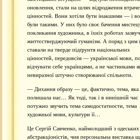
оновлення, стали на шлях відродження втрач
цінностей. Вони хотіли бути інакшими — і в
були такими. У них було своє бачення мистец
покликання художника, в їхніх роботах зазву
життєстверджуючий гуманізм. А поряд з цим
ставали на тверде підґрунтя національних
цінностей, передовсім — української мови, п
відчувати себе українцями, а не частинками я
невиразної штучно створюваної спільноти.
— Дихання образу — це, фактично, тема, яка
полишала нас… Як тоді, так і в нинішній час
потужно звучить тема самодостатности, тема
художньої мови, культури її…
Це Сергій Савченко, наймолодший з одеських
абстракціоністів, чия персональна виставка 