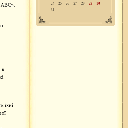
24
25
26
27
28
29
30
 «АВС».
31
го
 в
кі
ь їхні
вої