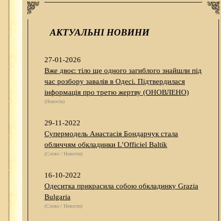
АКТУАЛЬНІ НОВИНИ
27-01-2026
Вже двоє: тіло ще одного загиблого знайшли під
час розбору завалів в Одесі. Підтвердилася
інформація про третю жертву (ОНОВЛЕНО)
(Новости)
29-11-2022
Супермодель Анастасія Бондарчук стала
обличчям обкладинки L’Officiel Baltik
(Слово / Новости)
16-10-2022
Одеситка прикрасила собою обкладинку Grazia
Bulgaria
(Слово / Новости)