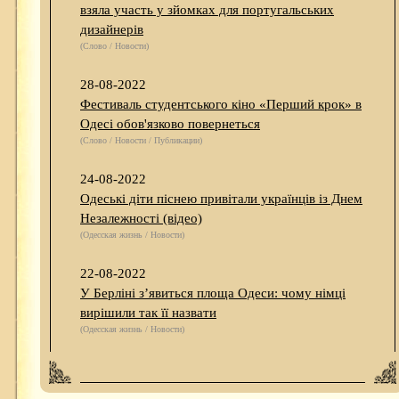
взяла участь у зйомках для португальських
дизайнерів
(Слово / Новости)
28-08-2022
Фестиваль студентського кіно «Перший крок» в
Одесі обов'язково повернеться
(Слово / Новости / Публикации)
24-08-2022
Одеські діти піснею привітали українців із Днем
Незалежності (відео)
(Одесская жизнь / Новости)
22-08-2022
У Берліні з’явиться площа Одеси: чому німці
вирішили так її назвати
(Одесская жизнь / Новости)