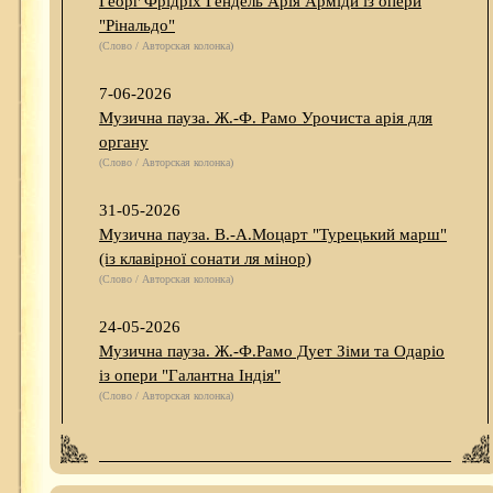
Георг Фрідріх Гендель Арія Арміди із опери
"Рінальдо"
(Слово / Авторская колонка)
7-06-2026
Музична пауза. Ж.-Ф. Рамо Урочиста арія для
органу
(Слово / Авторская колонка)
31-05-2026
Музична пауза. В.-А.Моцарт "Турецький марш"
(із клавірної сонати ля мінор)
(Слово / Авторская колонка)
24-05-2026
Музична пауза. Ж.-Ф.Рамо Дует Зіми та Одаріо
із опери "Галантна Індія"
(Слово / Авторская колонка)