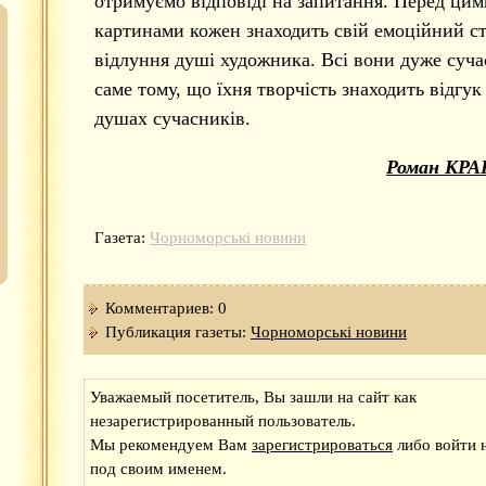
отримуємо відповіді на запитання. Перед цим
картинами кожен знаходить свій емоційний ст
відлуння душі художника. Всі вони дуже суч
саме тому, що їхня творчість знаходить відгук
душах сучасників.
Роман КРА
Газета:
Чорноморські новини
Комментариев: 0
Публикация газеты:
Чорноморські новини
Уважаемый посетитель, Вы зашли на сайт как
незарегистрированный пользователь.
Мы рекомендуем Вам
зарегистрироваться
либо войти н
под своим именем.