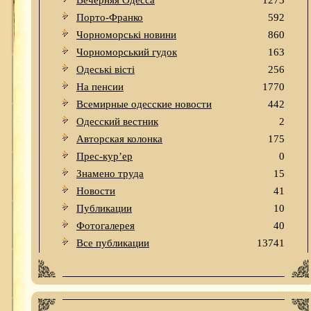
Вечерняя Одесса
1273
Порто-Франко
592
Чорноморські новини
860
Чорноморський гудок
163
Одеськi вiстi
256
На пенсии
1770
Всемирные одесские новости
442
Одесский вестник
2
Авторская колонка
175
Прес-кур’ер
0
Знамено труда
15
Новости
41
Публикации
10
Фотогалерея
40
Все публикации
13741