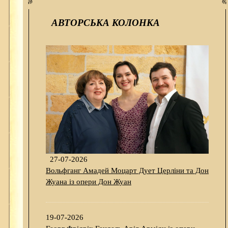
АВТОРСЬКА КОЛОНКА
27-07-2026
Вольфганг Амадей Моцарт Дует Церліни та Дон
Жуана із опери Дон Жуан
19-07-2026