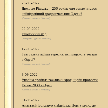
25-09-2022
Дюку де Рішельє – 256 років: чим запам’ятався
найвідоміший градоначальник Одеси?
(Одесская жизнь / Новости)
22-09-2022
Генетичний код
(Вечерняя Одесса / Новости)
17-09-2022
Театральна афіша вересня: як працюють театри
в Одесі?
(Одесская жизнь / Новости)
9-09-2022
Україна зробила важливий крок, щоби провести
Експо 2030 в Одесі
(Одесская жизнь / Новости)
31-08-2022
Анастасія Бондарчук відвідала Португалію, де