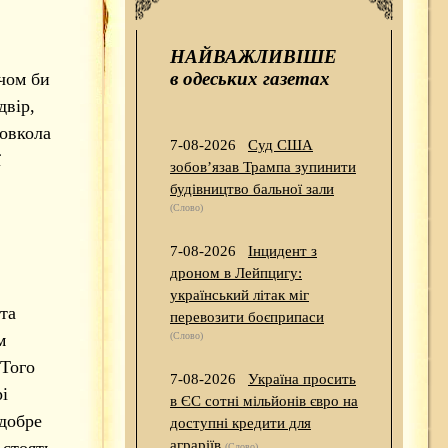
НАЙВАЖЛИВІШЕ
в одеських газетах
чом би
двір,
довкола
7-08-2026
Суд США
ї
зобов’язав Трампа зупинити
будівництво бальної зали
(Слово)
7-08-2026
Інцидент з
дроном в Лейпцигу:
український літак міг
та
перевозити боєприпаси
м
(Слово)
 Того
7-08-2026
Україна просить
і
в ЄС сотні мільйонів євро на
 добре
доступні кредити для
аграріїв
 стоять
(Слово)