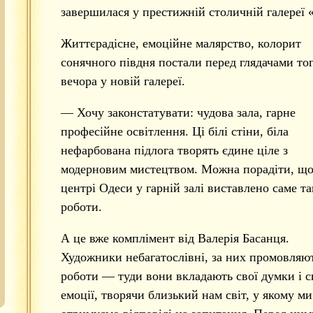
завершилася у престижній столичній галереї
Життєрадісне, емоційне малярство, колорит
сонячного півдня постали перед глядачами то
вечора у новій галереї.
— Хочу законстатувати: чудова зала, гарне
професійне освітлення. Ці білі стіни, біла
нефарбована підлога творять єдине ціле з
модерновим мистецтвом. Можна порадіти, що
центрі Одеси у гарній залі виставлено саме та
роботи.
А це вже комплімент від Валерія Басанця.
Художники небагатослівні, за них промовляют
роботи — туди вони вкладають свої думки і с
емоції, творячи близький нам світ, у якому ми