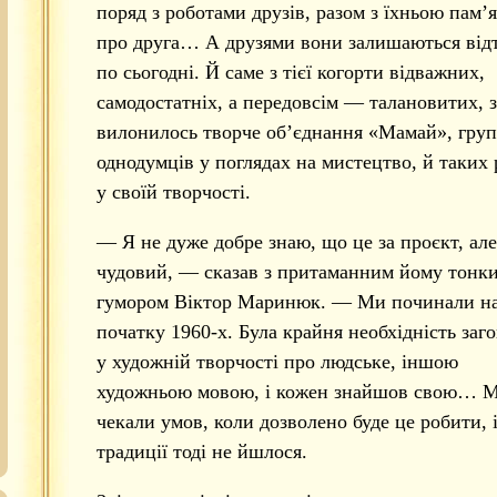
поряд з роботами друзів, разом з їхньою пам’
про друга… А друзями вони залишаються відт
по сьогодні. Й саме з тієї когорти відважних,
самодостатніх, а передовсім — талановитих, 
вилонилось творче об’єднання «Мамай», груп
однодумців у поглядах на мистецтво, й таких 
у своїй творчості.
— Я не дуже добре знаю, що це за проєкт, але
чудовий, — сказав з притаманним йому тонк
гумором Віктор Маринюк. — Ми починали н
початку 1960-х. Була крайня необхідність заг
у художній творчості про людське, іншою
художньою мовою, і кожен знайшов свою… М
чекали умов, коли дозволено буде це робити, 
традиції тоді не йшлося.