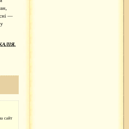
и
ан,
асні —
 у
КАЛІЯ.
а сайт