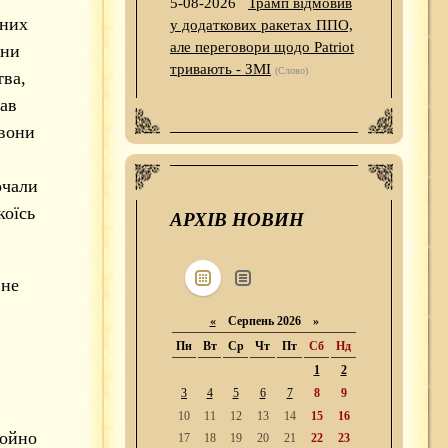
5-08-2026
Трамп відмовив
ених
у додаткових ракетах ППО,
але переговори щодо Patriot
они
тривають - ЗМІ
(Слово)
тва,
чав
 вони
очали
коїсь
АРХІВ НОВИН
 не
«
Серпень 2026 »
Пн
Вт
Ср
Чт
Пт
Сб
Нд
1
2
3
4
5
6
7
8
9
10
11
12
13
14
15
16
щойно
17
18
19
20
21
22
23