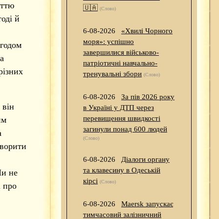
яттю
🇺🇦
(Слово)
оді й
6-08-2026
«Хвилі Чорного
моря»: успішно
згодом
завершилися військово-
а
патріотичні навчально-
різних
тренувальні збори
(Слово)
6-08-2026
За пів 2026 року
 він
в Україні у ДТП через
перевищення швидкості
им
загинули понад 600 людей
а
(Слово)
оворити
6-08-2026
Діалоги органу
та клавесину в Одеській
и не
кірсі
(Слово)
і про
6-08-2026
Maersk запускає
тимчасовий залізничний