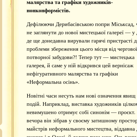
малярства та графіки художників-
нонконформістів.
Дефілюючи Дерибасівською попри Міськсад, 
не заглянути до нової мистецької галереї — у 
де ще донедавна вирували гарячі пристрасті 
проблеми збереження цього місця від чергово
потворної забудови?! Тепер тут — мистецька
галерея, й саме у ній відкрився цей вернісаж
нефігуративного малярства та графіки
«Неформальна осінь».
Новітні часи несуть нам нові означення явищ 
подій. Наприклад, виставка художників цілко
невимушено отримує собі синонім — проєкт.
вечора він зібрав у своєму затишному простор
майстрів неформального мистецтва, віддавна
знаних і в Одесі, й далеко поза нею. Ось вони