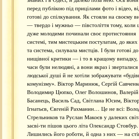
перед публікою під прицілами фото і відео, ві
готові до спілкування. Як стояли на своєму в
— твердо і мужньо — півстоліття тому, коли 
дуже молодими починали своє протистояння
системі, тим мистецьким постулатам, до яких 
та система, силувала мистців. І були готові до
нищівної критики — і то в кращому випадку,
часи були нелюдяні, а вони якраз і зверталися
людської душі й не хотіли зображувати «будів
комунізму». Віктор Маринюк, Сергій Савченк
Володимир Цюпко, Олег Волошинов, Валерій
Басанець, Василь Сад, Світлана Юсим, Вікто
Ігнатьєв, Євгеній Рахманин… Це не всі: Вол
Стрельников та Руслан Макоєв у далеких світ
засві-ти пішов цього літа Олександр Стовбу
Лишились його роботи, й одна з них — на сті