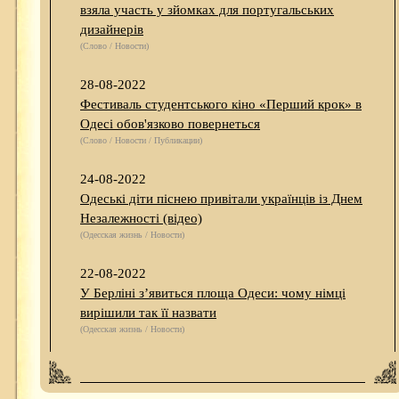
взяла участь у зйомках для португальських
дизайнерів
(Слово / Новости)
28-08-2022
Фестиваль студентського кіно «Перший крок» в
Одесі обов'язково повернеться
(Слово / Новости / Публикации)
24-08-2022
Одеські діти піснею привітали українців із Днем
Незалежності (відео)
(Одесская жизнь / Новости)
22-08-2022
У Берліні з’явиться площа Одеси: чому німці
вирішили так її назвати
(Одесская жизнь / Новости)