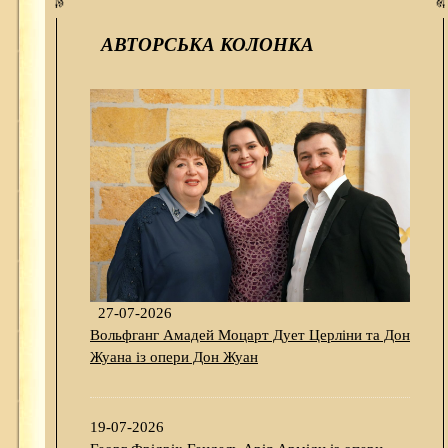
АВТОРСЬКА КОЛОНКА
27-07-2026
Вольфганг Амадей Моцарт Дует Церліни та Дон
Жуана із опери Дон Жуан
19-07-2026