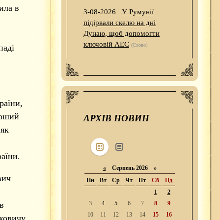
ила в
3-08-2026
У Румунії
підірвали скелю на дні
Дунаю, щоб допомогти
ключовій АЕС
(Слово)
паді
раїни,
роший
АРХІВ НОВИН
 як
раїни.
«
Серпень 2026 »
вич
Пн
Вт
Ср
Чт
Пт
Сб
Нд
1
2
в
3
4
5
6
7
8
9
10
11
12
13
14
15
16
уковичу