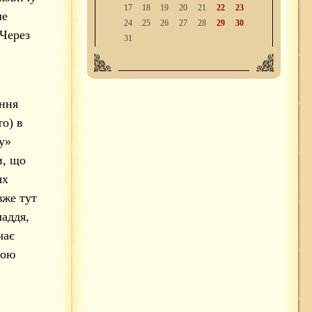
17
18
19
20
21
22
23
ле
24
25
26
27
28
29
30
 Через
31
ення
то) в
у»
и, що
ях
вже тут
аддя,
чає
ною
,