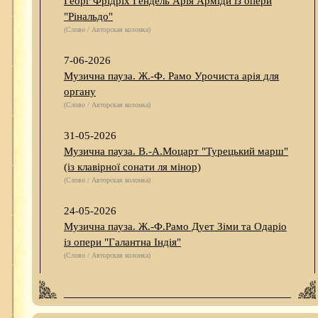
Георг Фрідріх Гендель Арія Арміди із опери
"Рінальдо"
(Слово / Авторская колонка)
7-06-2026
Музична пауза. Ж.-Ф. Рамо Урочиста арія для
органу
(Слово / Авторская колонка)
31-05-2026
Музична пауза. В.-А.Моцарт "Турецький марш"
(із клавірної сонати ля мінор)
(Слово / Авторская колонка)
24-05-2026
Музична пауза. Ж.-Ф.Рамо Дует Зіми та Одаріо
із опери "Галантна Індія"
(Слово / Авторская колонка)