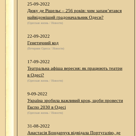
25-09-2022
Дюку де Рішельє – 256 років: чим запам’ятався
найвідоміший градоначальник Одеси?
(Одесская жизнь / Новости)
22-09-2022
Генетичний код
(Вечерняя Одесса / Новости)
17-09-2022
Театральна афіша вересня: як працюють театри
в Одесі?
(Одесская жизнь / Новости)
9-09-2022
Україна зробила важливий крок, щоби провести
Експо 2030 в Одесі
(Одесская жизнь / Новости)
31-08-2022
Анастасія Бондарчук відвідала Португалію, де