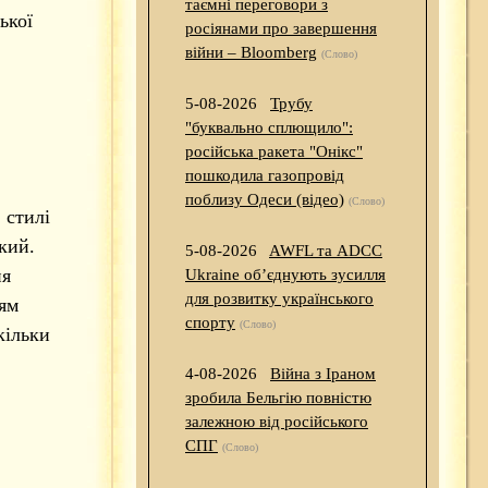
таємні переговори з
ької
росіянами про завершення
війни – Bloomberg
(Слово)
5-08-2026
Трубу
"буквально сплющило":
російська ракета "Онікс"
пошкодила газопровід
поблизу Одеси (відео)
(Слово)
 стилі
кий.
5-08-2026
AWFL та ADCC
ня
Ukraine об’єднують зусилля
для розвитку українського
ням
спорту
(Слово)
кільки
4-08-2026
Війна з Іраном
зробила Бельгію повністю
залежною від російського
СПГ
(Слово)