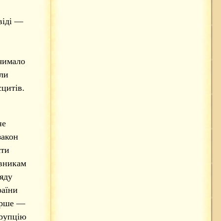
віді —
 чимало
яли
цитів.
не
закон
яти
овникам
яду
раїни
ерше —
орупцію