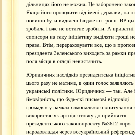
дільницях його не можна. Це заборонено зако
Якщо його проводити від імені держави, на н
повинні бути виділені бюджетні гроші. ВР ць
зробила і вже не встигне зробити. А приватні
спонсори на таку ініціативу виділяти гроші н
права. Втім, перераховувати все, що в пропоз
президента Зеленського виходить за рамки пр
поля місця в огляді невистачить.
Юридичних наслідків президентська ініціати
цього разу не матиме, в один голос заявляють
українські політики. Юридичних — так. Але 
ймовірність, що будь-які письмові відповіді
громадян у рамках самопального опитування 
використає як артпідготовку до прийняття
президентського законопроєкту №3612 «про
народовладдя через всеукраїнський референд