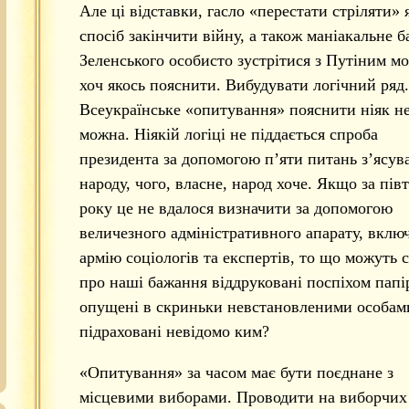
Але ці відставки, гасло «перестати стріляти» 
спосіб закінчити війну, а також маніакальне 
Зеленського особисто зустрітися з Путіним м
хоч якось пояснити. Вибудувати логічний ряд.
Всеукраїнське «опитування» пояснити ніяк н
можна. Ніякій логіці не піддається спроба
президента за допомогою п’яти питань з’ясув
народу, чого, власне, народ хоче. Якщо за пів
року це не вдалося визначити за допомогою
величезного адміністративного апарату, вкл
армію соціологів та експертів, то що можуть 
про наші бажання віддруковані поспіхом папі
опущені в скриньки невстановленими особами
підраховані невідомо ким?
«Опитування» за часом має бути поєднане з
місцевими виборами. Проводити на виборчих