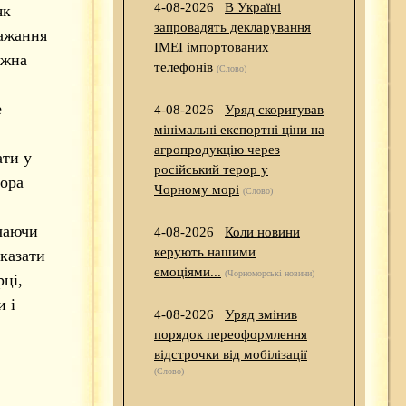
4-08-2026
В Україні
як
запровадять декларування
бажання
IMEI імпортованих
ожна
телефонів
(Слово)
е
4-08-2026
Уряд скоригував
мінімальні експортні ціни на
агропродукцію через
ати у
російський терор у
тора
Чорному морі
(Слово)
ючаючи
4-08-2026
Коли новини
керують нашими
сказати
емоціями...
(Чорноморські новини)
рці,
 і
4-08-2026
Уряд змінив
порядок переоформлення
відстрочки від мобілізації
(Слово)