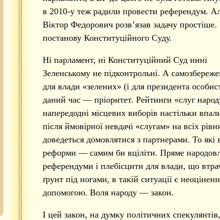
в 2010-у теж радили провести референдум. А
Віктор Федорович розв’язав задачу простіше.
постанову Конституційного Суду.
Ні парламент, ні Конституційний Суд нині
Зеленському не підконтрольні. А самозбереж
для влади «зелених» (і для президента особис
даний час — пріоритет. Рейтинги «слуг народ
напередодні місцевих виборів настільки впал
після ймовірної невдачі «слугам» на всіх рівн
доведеться домовлятися з партнерами. То які 
реформи — самим би вціліти. Пряме народовл
референдуми і плебісцити для влади, що втра
ґрунт під ногами, в такій ситуації є неоцінен
допомогою. Воля народу — закон.
І цей закон, на думку політичних спекулянтів