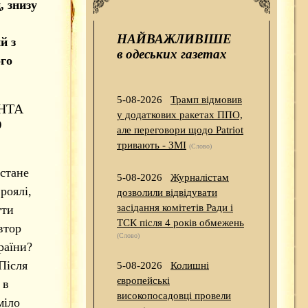
, знизу
НАЙВАЖЛИВІШЕ
й з
в одеських газетах
ого
5-08-2026
Трамп відмовив
НТА
у додаткових ракетах ППО,
Ю
але переговори щодо Patriot
тривають - ЗМІ
(Слово)
 стане
5-08-2026
Журналістам
роялі,
дозволили відвідувати
засідання комітетів Ради і
ути
ТСК після 4 років обмежень
втор
(Слово)
раїни?
Після
5-08-2026
Колишні
європейські
 в
високопосадовці провели
міло