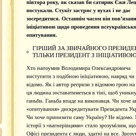
півтора року, як сказав би сатирик Єжи Лец
постукали. Стукіт застряє у вухах і не дає
зосередитися. Останнім часом він пов’язани
ініціативою щодо проведення всеукраїнськ
опитування.
ГІРШИЙ ЗА ЗВИЧАЙНОГО ПРЕЗИДЕ
ТІЛЬКИ ПРЕЗИДЕНТ З ІНІЦІАТИВО
Хто напоумив Володимира Олександровича
виступити з подібною ініціативою, навряд чи
відомо. Як і автор репризи з відомою грою на 
ця людина зоставатиметься в тіні, щоб уникн
ганьби. Ганьба впаде на виконавця. Чи хоче а
«опитування» дискредитувати Президента Ук
Чи хоче принизити саму Україну? Не відомо. 
історії з «вагнерівцями» стало зрозумілим, що
Офісі президента є люди, здатні на все. Зрозу