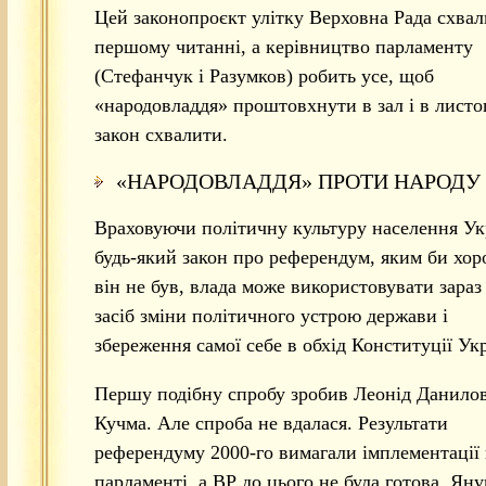
Цей законопроєкт улітку Верховна Рада схвал
першому читанні, а керівництво парламенту
(Стефанчук і Разумков) робить усе, щоб
«народовладдя» проштовхнути в зал і в листо
закон схвалити.
«НАРОДОВЛАДДЯ» ПРОТИ НАРОДУ
Враховуючи політичну культуру населення Ук
будь-який закон про референдум, яким би хо
він не був, влада може використовувати зараз
засіб зміни політичного устрою держави і
збереження самої себе в обхід Конституції Ук
Першу подібну спробу зробив Леонід Данило
Кучма. Але спроба не вдалася. Результати
референдуму 2000-го вимагали імплементації 
парламенті, а ВР до цього не була готова. Ян