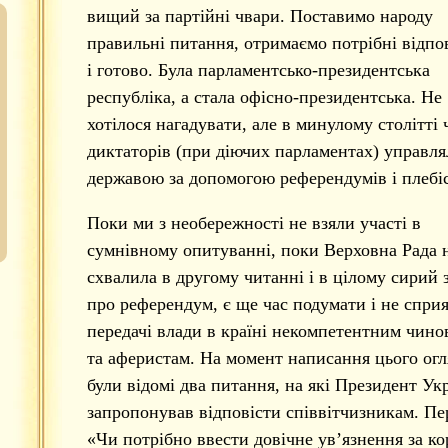
вищий за партійні чвари. Поставимо народу
правильні питання, отримаємо потрібні відпо
і готово. Була парламентсько-президентська
республіка, а стала офісно-президентська. Не
хотілося нагадувати, але в минулому столітті
диктаторів (при діючих парламентах) управл
державою за допомогою референдумів і плебіс
Поки ми з необережності не взяли участі в
сумнівному опитуванні, поки Верховна Рада 
схвалила в другому читанні і в цілому сирий 
про референдум, є ще час подумати і не спри
передачі влади в країні некомпетентним чин
та аферистам. На момент написання цього огл
були відомі два питання, на які Президент Ук
запропонував відповісти співвітчизникам. П
«Чи потрібно ввести довічне ув’язнення за к