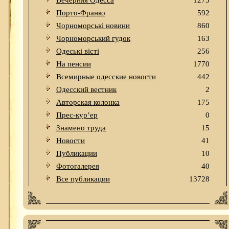
Вечерняя Одесса
1273
Порто-Франко
592
Чорноморські новини
860
Чорноморський гудок
163
Одеськi вiстi
256
На пенсии
1770
Всемирные одесские новости
442
Одесский вестник
2
Авторская колонка
175
Прес-кур’ер
0
Знамено труда
15
Новости
41
Публикации
10
Фотогалерея
40
Все публикации
13728