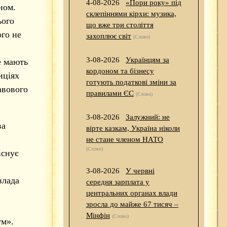
4-08-2026
«Пори року» під
ном.
склепіннями кірхи: музика,
ього
що вже три століття
ого не
захоплює світ
(Слово)
3-08-2026
Українцям за
е мають
кордоном та бізнесу
иціях
готують податкові зміни за
авового
правилами ЄС
(Слово)
3-08-2026
Залужний: не
ва
вірте казкам, Україна ніколи
не стане членом НАТО
(Слово)
існує
3-08-2026
У червні
влада
середня зарплата у
центральних органах влади
зросла до майже 67 тисяч –
Мінфін
(Слово)
ум».