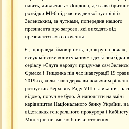
навіть, дивлячись з Лондона, де глава британс
розвідки МІ-6 під час недавньої зустрічі із
Зеленським, за чутками, попередив нашого
президента про загрози, які виходять від
президентського оточення.
Є, щоправда, ймовірність, що «гру на роялі»,
всеукраїнське «опитування» і деякі знахідки в
серіалу «Слуга народу» придумав сам Зеленсь
Єрмака і Тищенка під час інавгурації 19 трав
2019-го, коли глава держави вольовим рішен
розпустив Верховну Раду VIII скликання, нас
відомо, поруч не було. А наполягти на зміні
керівництва Національного банку України, на
відставках генерального прокурора і Кабінету
Міністрів не змогло б ніяке оточення.