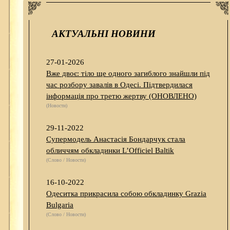
АКТУАЛЬНІ НОВИНИ
27-01-2026
Вже двоє: тіло ще одного загиблого знайшли під
час розбору завалів в Одесі. Підтвердилася
інформація про третю жертву (ОНОВЛЕНО)
(Новости)
29-11-2022
Супермодель Анастасія Бондарчук стала
обличчям обкладинки L’Officiel Baltik
(Слово / Новости)
16-10-2022
Одеситка прикрасила собою обкладинку Grazia
Bulgaria
(Слово / Новости)