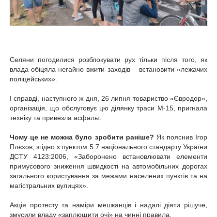
Селяни погодилися розблокувати рух тільки після того, як
влада обіцяла негайно вжити заходів – встановити «лежачих
поліцейських».
І справді, наступного ж дня, 26 липня товариство «Євродор»,
організація, що обслуговує цю ділянку траси М-15, пригнала
техніку та привезла асфальт.
Чому це не можна було зробити раніше?
Як пояснив Ігор
Плєхов, згідно з пунктом 5.7 національного стандарту України
ДСТУ 4123:2006, «Заборонено встановлювати елементи
примусового зниження швидкості на автомобільних дорогах
загального користування за межами населених пунктів та на
магістральних вулицях».
Акція протесту та наміри мешканців і надалі діяти рішуче,
змусили владу «заплющити очі» на чинні правила.