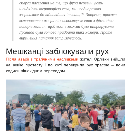
скарги населення на те, що фури перевищують
швидкість територією села, ми неодноразово
зверталися до відповідних інстанцій. Зокрема, просили
встановити камери відеоспостереження з фіксацією
номерів машин, щоб водіїв можна було штрафувати.
Громада була готова придбати такі камери. Проте
вирішення питання затримувалось.
Мешканці заблокували рух
Після аварії з трагічними наслідками
жителі Орлівки вийшли
на акцію протесту і по суті перекрили рух трасою – вони
ходили пішохідним переходом.