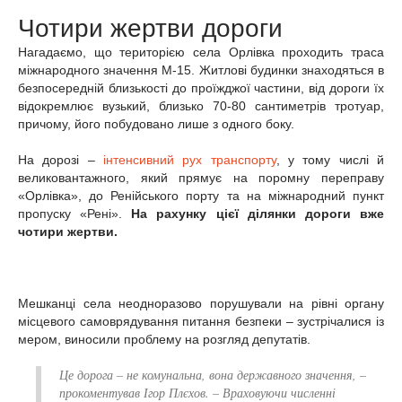
Чотири жертви дороги
Нагадаємо, що територією села Орлівка проходить траса
міжнародного значення М-15. Житлові будинки знаходяться в
безпосередній близькості до проїжджої частини, від дороги їх
відокремлює вузький, близько 70-80 сантиметрів тротуар,
причому, його побудовано лише з одного боку.
На дорозі –
інтенсивний рух транспорту
, у тому числі й
великовантажного, який прямує на поромну переправу
«Орлівка», до Ренійського порту та на міжнародний пункт
пропуску «Рені».
На рахунку цієї ділянки дороги вже
чотири жертви.
Мешканці села неодноразово порушували на рівні органу
місцевого самоврядування питання безпеки – зустрічалися із
мером, виносили проблему на розгляд депутатів.
Це дорога – не комунальна, вона державного значення, –
прокоментував Ігор Плєхов. – Враховуючи численні