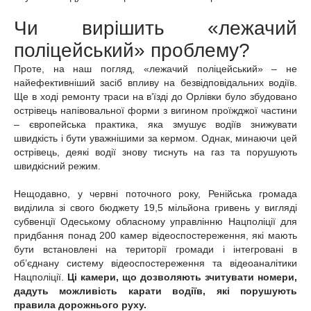
Чи вирішить «лежачий
поліцейський» проблему?
Проте, на наш погляд, «лежачий поліцейський» – не
найефективніший засіб впливу на безвідповідальних водіїв.
Ще в ході ремонту траси на в’їзді до Орлівки було збудовано
острівець напівовальної форми з вигином проїжджої частини
– європейська практика, яка змушує водіїв знижувати
швидкість і бути уважнішими за кермом. Однак, минаючи цей
острівець, деякі водії знову тиснуть на газ та порушують
швидкісний режим.
Нещодавно, у червні поточного року, Ренійська громада
виділила зі свого бюджету 19,5 мільйона гривень у вигляді
субвенції Одеському обласному управлінню Нацполіції для
придбання понад 200 камер відеоспостереження, які мають
бути встановлені на території громади і інтегровані в
об’єднану систему відеоспостереження та відеоаналітики
Нацполіції.
Ці камери, що дозволяють зчитувати номери,
дадуть можливість карати водіїв, які порушують
правила дорожнього руху.