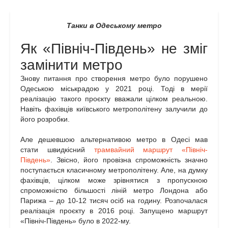
Танки в Одеському метро
Як «Північ-Південь» не зміг
замінити метро
Знову питання про створення метро було порушено
Одеською міськрадою у 2021 році. Тоді в мерії
реалізацію такого проєкту вважали цілком реальною.
Навіть фахівців київського метрополітену залучили до
його розробки.
Але дешевшою альтернативою метро в Одесі мав
стати швидкісний
трамвайний маршрут «Північ-
Південь»
. Звісно, його провізна спроможність значно
поступається класичному метрополітену. Але, на думку
фахівців, цілком може зрівнятися з пропускною
спроможністю більшості ліній метро Лондона або
Парижа – до 10-12 тисяч осіб на годину. Розпочалася
реалізація проєкту в 2016 році. Запущено маршрут
«Північ-Південь» було в 2022-му.