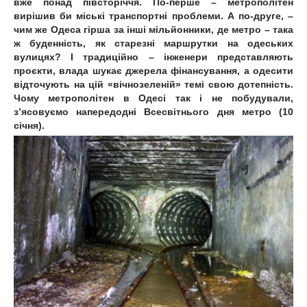
вже понад півсторіччя. По-перше – метрополітен
вирішив би міські транспортні проблеми. А по-друге, –
чим же Одеса гірша за інші мільйонники, де метро – така
ж буденність, як старезні маршрутки на одеських
вулицях? І традиційно – інженери представляють
проєкти, влада шукає джерела фінансування, а одесити
відточують на цій «вічнозеленій» темі свою дотепність.
Чому метрополітен в Одесі так і не побудували,
з’ясовуємо напередодні Всесвітнього дня метро (10
січня).