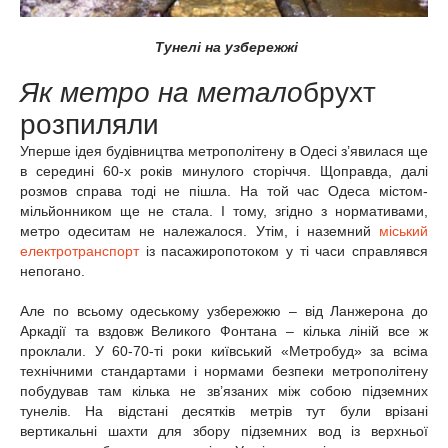
Тунелі на узбережжі
Як метро на метало
брухт
розпиляли
Уперше ідея будівництва метрополітену в Одесі з’явилася ще
в середині 60-х років минулого сторіччя. Щоправда, далі
розмов справа тоді не пішла. На той час Одеса містом-
мільйонником ще не стала. І тому, згідно з нормативами,
метро одеситам не належалося. Утім, і наземний
міський
електротранспорт
із пасажиропотоком у ті часи справлявся
непогано.
Але по всьому одеському узбережжю – від Ланжерона до
Аркадії та вздовж Великого Фонтана – кілька ліній все ж
проклали. У 60-70-ті роки київський «Метробуд» за всіма
технічними стандартами і нормами безпеки метрополітену
побудував там кілька не зв’язаних між собою підземних
тунелів. На відстані десятків метрів тут були врізані
вертикальні шахти для збору підземних вод із верхньої