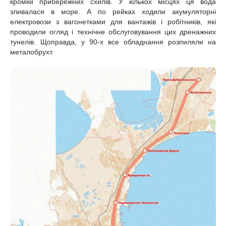
кромки прибережних схилів. У кількох місцях ця вода
зливалася в море. А по рейках ходили акумуляторні
електровози з вагонетками для вантажів і робітників, які
проводили огляд і технічне обслуговування цих дренажних
тунелів. Щоправда, у 90-х все обладнання розпиляли на
металобрухт.