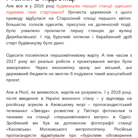
Але все ж у 2016 році
будівництво першої станції одеської
підземки таки стартувало
! Урочиста церемонія з цього
приводу відбулася на Старосінній площі першого квітня.
Більшістю голосів одеситів, присутніх на доленосній події,
було ухвалено прокласти першу станцію до вулиці
Дерибасівської. І під бурхливі оплески і барабанний дріб
старт будівництву було дано.
Одесити посміялися першоквітневому жарту. А тим часом з
2017 року всі реальні роботи з проектування метро були
заморожені. Через економічну кризу ані міський, ані
державний бюджети не змогли б подужати такий масштабний
проєкт.
Але в Росії, як виявилося, жартів не розуміють. І у 2018 році,
після введення в Україні воєнного стану – у відповідь на
російську агресію в Азовському морі – пропагандистський
телеканал «Звезда» розмістив у Твіттері фотоколаж із
танками на станції «першоквітневого метро» в Одесі.
Зроблений він був за допомогою фотографії станції
«Каховська» Московського метрополітену. Російські
пропагандисти відзвітували про «бурхливе обговорення