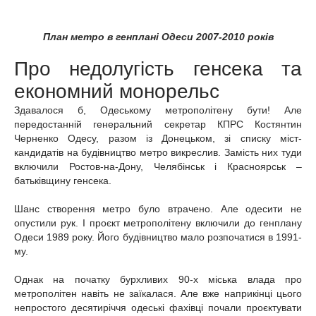
План метро в генплані Одеси 2007-2010 років
Про недолугість генсека та
економний монорельс
Здавалося б, Одеському метрополітену бути! Але
передостанній генеральний секретар КПРС Костянтин
Черненко Одесу, разом із Донецьком, зі списку міст-
кандидатів на будівництво метро викреслив. Замість них туди
включили Ростов-на-Дону, Челябінськ і Красноярськ –
батьківщину генсека.
Шанс створення метро було втрачено. Але одесити не
опустили рук. І проєкт метрополітену включили до генплану
Одеси 1989 року. Його будівництво мало розпочатися в 1991-
му.
Однак на початку бурхливих 90-х міська влада про
метрополітен навіть не заїкалася. Але вже наприкінці цього
непростого десятиріччя одеські фахівці почали проєктувати