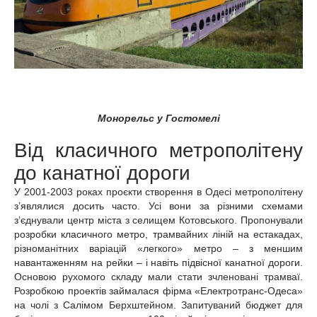
Монорельс у Гостомелі
Від класичного метрополітену
до канатної дороги
У 2001-2003 роках проєкти створення в Одесі метрополітену
з’являлися досить часто. Усі вони за різними схемами
з’єднували центр міста з селищем Котовського. Пропонували
розробки класичного метро, трамвайних ліній на естакадах,
різноманітних варіацій «легкого» метро – з меншим
навантаженням на рейки – і навіть підвісної канатної дороги.
Основою рухомого складу мали стати зчленовані трамваї.
Розробкою проектів займалася фірма «Електротранс-Одеса»
на чолі з Салімом Берхштейном. Запитуваний бюджет для