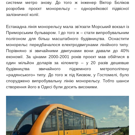
системи метро знову. До того ж інженер Віктор Бєліков
розробив проєкт монорельсу – однорейкової підвісної
залізничної колії.
Естакадна лінія монорельсу мала зв’язати Морський вокзал із
Приморським бульваром. І до того ж – стати випробувальним
полігоном для більш масштабного будівництва. Оснастити
монорельс передбачалося електродвигунами лінійного типу.
Порівняно зі звичайними двигунами вони давали до 40%
економії. За цінами 2000-2001 років проєкт мав обійтися в
один мільйон доларів за кілометр – у 20 разів дешевше
будівництва звичайного підземного метрополітену
«радянського» типу. До того ж під Києвом, у Гостомелі, було
споруджено випробувальну лінію монорельсу. Тобто шанси
створення його в Одесі були досить високими.