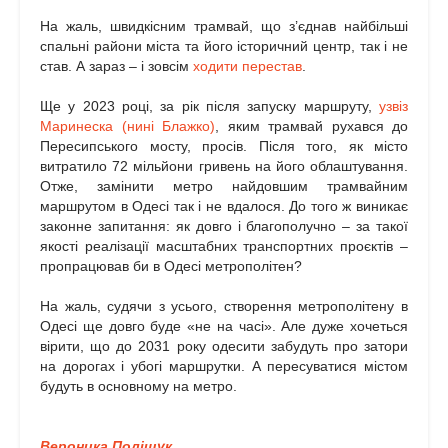
На жаль, швидкісним трамвай, що з’єднав найбільші
спальні райони міста та його історичний центр, так і не
став. А зараз – і зовсім
ходити перестав
.
Ще у 2023 році, за рік після запуску маршруту,
узвіз
Маринеска (нині Блажко)
, яким трамвай рухався до
Пересипського мосту, просів. Після того, як місто
витратило 72 мільйони гривень на його облаштування.
Отже, замінити метро найдовшим трамвайним
маршрутом в Одесі так і не вдалося. До того ж виникає
законне запитання: як довго і благополучно – за такої
якості реалізації масштабних транспортних проєктів –
пропрацював би в Одесі метрополітен?
На жаль, судячи з усього, створення метрополітену в
Одесі ще довго буде «не на часі». Але дуже хочеться
вірити, що до 2031 року одесити забудуть про затори
на дорогах і убогі маршрутки. А пересуватися містом
будуть в основному на метро.
Вероника Поліщук