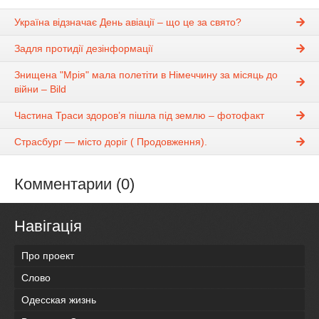
Україна відзначає День авіації – що це за свято?
Задля протидії дезінформації
Знищена "Мрія" мала полетіти в Німеччину за місяць до
війни – Bild
Частина Траси здоров’я пішла під землю – фотофакт
Страсбург — місто доріг ( Продовження).
Комментарии (0)
Навігація
Про проект
Слово
Одесская жизнь