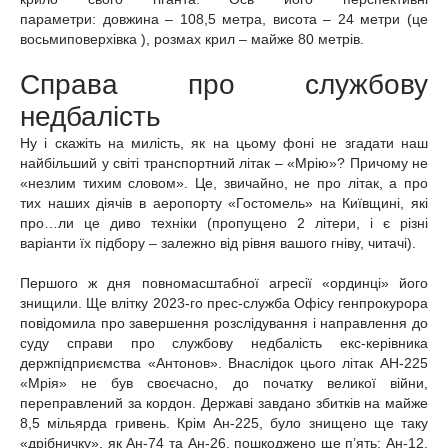
параметри:
довжина – 108,5 метра, висота – 24 метри (це
восьмиповерхівка ), розмах крил – майже 80 метрів.
Справа про службову
недбалість
Ну і скажіть на милість, як на цьому фоні не згадати наш
найбільший у світі транспортний літак – «Мрію»? Причому не
«незлим тихим словом». Це, звичайно, не про літак, а про
тих наших діячів в аеропорту «Гостомель» на Київщині, які
про…ли це диво техніки (пропущено 2 літери, і є різні
варіанти їх підбору – залежно від рівня вашого гніву, читачі).
Першого ж дня повномасштабної агресії «ординці» його
знищили. Ще влітку 2023-го прес-служба Офісу генпрокурора
повідомила про завершення розслідування і направлення до
суду справи про службову недбалість екс-керівника
держпідприємства «Антонов». Внаслідок цього літак
АН-225
«Мрія» не був своєчасно, до початку великої війни,
переправлений за кордон. Державі завдано збитків на майже
8,5 мільярда гривень.
Крім Ан-225, було знищено ще таку
«дрібничку», як Ан-74 та Ан-26, пошкоджено ще п’ять: Ан-12,