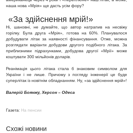
наша нова «Мрія» ще дасть усім фору?
«За здійснення мрій!»
Ні, шановні, не думайте, що автор натрапив на несвіжу
горілку. Була друга «Мрія», готова на 60%. Планувалося
добудувати літак за наявності фінансування. Отже, можна
розглядати варіанти добудови другого подібного літака. За
приблизними підрахунками, добудова другої «Мрії» може
коштувати 300 мільйонів доларів.
Реанімація цього літака стала б знаковим символом для
України і не лише.
Причому з погляду інженерії це буде
суперлітак із новітнім обладнанням. Ну, «за здійснення мрій»!
Валерій Боянжу,
Херсон – Одеса
Газета:
На пенсии
Схожі новини