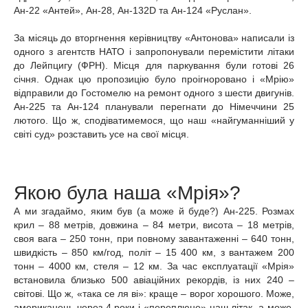
Ан-22 «Антей», Ан-28, Ан-132D та Ан-124 «Руслан».
За місяць до вторгнення керівництву «Антонова» написали із
одного з агентств НАТО і запропонували перемістити літаки
до Лейпцигу (ФРН). Місця для паркування були готові 26
січня. Однак цю пропозицію було проігноровано і «Мрію»
відправили до Гостомелю на ремонт одного з шести двигунів.
Ан-225 та Ан-124 планували перегнати до Німеччини 25
лютого. Що ж, сподіватимемося, що наш «найгуманніший у
світі суд» розставить усе на свої місця.
Якою була наша «Мрія»?
А ми згадаймо, яким був (а може й буде?) Ан-225. Розмах
крил – 88 метрів, довжина – 84 метри, висота – 18 метрів,
своя вага – 250 тонн, при повному завантаженні – 640 тонн,
швидкість – 850 км/год, політ – 15 400 км, з вантажем 200
тонн – 4000 км, стеля – 12 км. За час експлуатації
«Мрія»
встановила близько 500 авіаційних рекордів, із них 240 –
світові.
Що ж, «така се ля ві»: краще – ворог хорошого. Може,
американець через 4 роки і «переплюне» наш літак, а може,