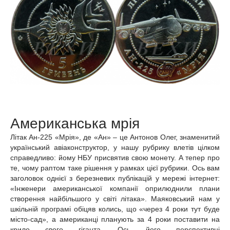
Американська мрія
Літак Ан-225 «Мрія»,
де «Ан» – це Антонов Олег, знаменитий
український авіаконструктор,
у нашу рубрику влетів цілком
справедливо: йому НБУ присвятив свою монету. А тепер про
те, чому раптом таке рішення у рамках цієї рубрики. Ось вам
заголовок однієї з березневих публікацій у мережі інтернет:
«Інженери американської компанії оприлюднили плани
створення найбільшого у світі літака». Маяковський нам у
шкільній програмі обіцяв колись, що «через 4 роки тут буде
місто-сад», а американці планують за 4 роки поставити на
крило свого гіганта. Ось його перспективні