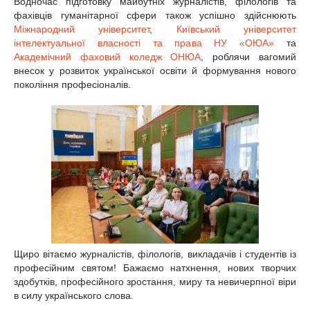
Водночас підготовку майбутніх журналістів, філологів та
фахівців гуманітарної сфери також успішно здійснюють
Міжнародний університет
,
Київський університет
інтелектуальної власності та права НУ «ОЮА»
та
Академічний фаховий коледж ОНЮА
, роблячи вагомий
внесок у розвиток української освіти й формування нового
покоління професіоналів.
Щиро вітаємо журналістів, філологів, викладачів і студентів із
професійним святом! Бажаємо натхнення, нових творчих
здобутків, професійного зростання, миру та невичерпної віри
в силу українського слова.