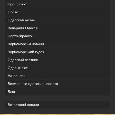
Про проект
Слово
Одесская жизнь
Вечерняя Одесса
Порто-Франко
Чорноморські новини
Чорноморський гудок
Одесский вестник
Одеськi вiстi
На пенсии
Всемирные одесские новости
Блог
Всі останні новини