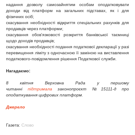
надання дозволу самозайнятим особам оподатковувати
доходи від платформ на загальних підставах, як і для
фізичних осіб;
скасування необхідності відкриття спеціальних рахунків для
продавців через платформи;
скасування обов'язковості розкриття банківської таємниці
щодо доходів продавців;
скасування необхідності подання податкової декларації у разі
перевищення ліміту з одночасною її заміною на виставлення
податкового-повідомлення рішення Податкової служби.
Нагадаємо:
8 квітня Верховна Рада у першому
читанні
підтримала
законопроєкт №15111-д про
оподаткування цифрових платформ.
Джерело
Газета:
Слово