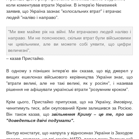
коли коментував втрати України. В інтерв’ю Newsweek
заявив, що Україна зазнає "колосальних втрат" і втрачає
людей "наліво і направо".
"Ми вже майже рік на війні. Ми втрачаємо людей наліво і
направо. Ми не пояснюємо, скільки втрат були військовими
чи цивільними, але ви можете собі уявити, що цифри
величезні",
– казав Пристайко.
В одному з пізніших інтерв’ю він сказав, що від джерел у
вищих ешелонах військового керівництва України знає, що
"втрати великі, але не такі великі, як у росіян", і називав
рішення не афішувати українські втрати "розумним кроком".
Крім цього, Пристайко припускав, що на Україну, ймовірну,
чинитимуть тиск, аби окупований Крим залишився за Росією.
Він також казав, що
звільнення Криму – це те, про шо
"доведеться двічі подумати".
Вінтур констатує, що напруга у відносинах України із Заходом
зросла, зокрема, на тлі саміту НАТО, перед яким Зеленський